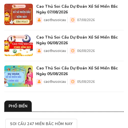
Cao Thủ Soi Cầu Dự Đoán Xổ Số Miền Bắc
Ngày 07/08/2026
caothusoicau
07/08/2026
Cao Thủ Soi Cầu Dự Đoán Xổ Số Miền Bắc
Ngày 06/08/2026
caothusoicau
06/08/2026
Cao Thủ Soi Cầu Dự Đoán Xổ Số Miền Bắc
Ngày 05/08/2026
caothusoicau
05/08/2026
PHỔ BIẾN
SOI CẦU 247 MIỀN BẮC HÔM NAY