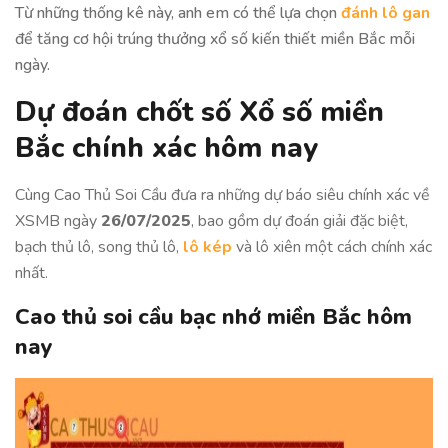
Từ những thống kê này, anh em có thể lựa chọn
đánh lô gan
để tăng cơ hội trúng thưởng xổ số kiến thiết miền Bắc mỗi
ngày.
Dự đoán chốt số Xổ số miền
Bắc chính xác hôm nay
Cùng Cao Thủ Soi Cầu đưa ra những dự báo siêu chính xác về
XSMB ngày
26/07/2025
, bao gồm dự đoán giải đặc biệt,
bạch thủ lô, song thủ lô,
lô kép
và lô xiên một cách chính xác
nhất.
Cao thủ soi cầu bạc nhớ miền Bắc hôm
nay