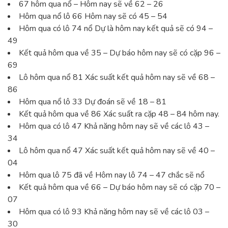
67 hôm qua nổ – Hôm nay sẽ về 62 – 26
Hôm qua nổ lô 66 Hôm nay sẽ có 45 – 54
Hôm qua có lô 74 nổ Dự là hôm nay kết quả sẽ có 94 –
49
Kết quả hôm qua về 35 – Dự báo hôm nay sẽ có cặp 96 –
69
Lô hôm qua nổ 81 Xác suất kết quả hôm nay sẽ về 68 –
86
Hôm qua nổ lô 33 Dự đoán sẽ về 18 – 81
Kết quả hôm qua về 86 Xác suất ra cặp 48 – 84 hôm nay.
Hôm qua có lô 47 Khả năng hôm nay sẽ về các lô 43 –
34
Lô hôm qua nổ 47 Xác suất kết quả hôm nay sẽ về 40 –
04
Hôm qua lô 75 đã về Hôm nay lô 74 – 47 chắc sẽ nổ
Kết quả hôm qua về 66 – Dự báo hôm nay sẽ có cặp 70 –
07
Hôm qua có lô 93 Khả năng hôm nay sẽ về các lô 03 –
30