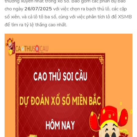
thường xuyên nhất trong xổ số. Bao gồm các phần dự báo
cho ngày
26/07/2025
với việc chọn ra bạch thủ lô, các cặp
số xiên, và cả lô tô ba số, cùng với việc phân tích lô đề XSMB
để tìm ra tỷ lệ thắng cao nhất.