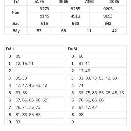
Tư
5175
3566
7393
3085
3273
9285
9205
Năm
9145
4512
9153
Sáu
615
560
643
Bảy
53
68
11
42
Đầu
Đuôi
0
05
0
60
1
12, 15, 11
1
81, 11
2
2
12, 42
3
35, 33
3
33, 93, 73, 53, 43, 53
4
47, 47, 45, 43, 42
4
74
5
53, 53
5
35, 75, 85, 85, 05, 45, 15
6
67, 66, 66, 60, 68
6
76, 66, 86, 66
7
76, 74, 75, 73
7
67, 47, 47
8
81, 86, 85, 85
8
68
9
93
9