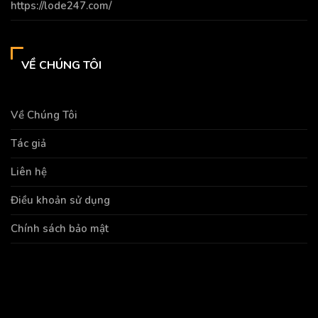
https://lode247.com/
VỀ CHÚNG TÔI
Về Chúng Tôi
Tác giả
Liên hệ
Điều khoản sử dụng
Chính sách bảo mật
Tự hào là điểm đến giải trí hàng đầu:
SHBET
SHBET
https://new88.land/