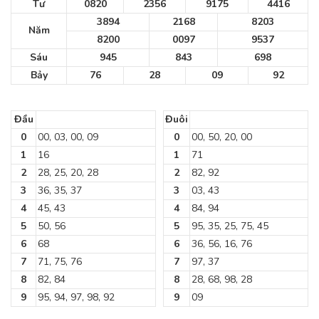
Tư
0820
2356
9175
4416
3894
2168
8203
Năm
8200
0097
9537
Sáu
945
843
698
Bảy
76
28
09
92
Đầu
Đuôi
0
00, 03, 00, 09
0
00, 50, 20, 00
1
16
1
71
2
28, 25, 20, 28
2
82, 92
3
36, 35, 37
3
03, 43
4
45, 43
4
84, 94
5
50, 56
5
95, 35, 25, 75, 45
6
68
6
36, 56, 16, 76
7
71, 75, 76
7
97, 37
8
82, 84
8
28, 68, 98, 28
9
95, 94, 97, 98, 92
9
09