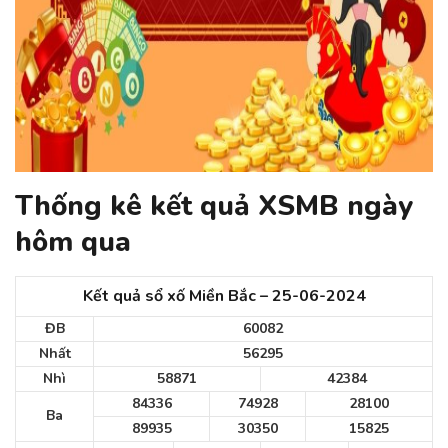
Thống kê kết quả XSMB ngày
hôm qua
Kết quả sổ xố Miền Bắc – 25-06-2024
ĐB
60082
Nhất
56295
Nhì
58871
42384
84336
74928
28100
Ba
89935
30350
15825