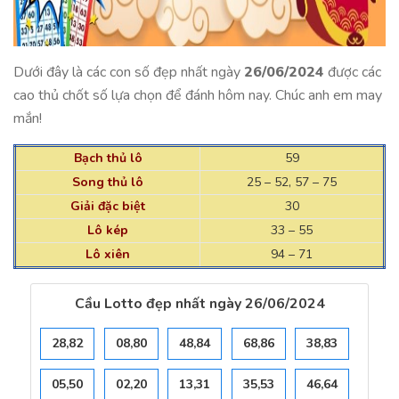
Dưới đây là các con số đẹp nhất ngày
26/06/2024
được các
cao thủ chốt số lựa chọn để đánh hôm nay. Chúc anh em may
mắn!
Bạch thủ lô
59
Song thủ lô
25 – 52, 57 – 75
Giải đặc biệt
30
Lô kép
33 – 55
Lô xiên
94 – 71
Cầu Lotto đẹp nhất ngày 26/06/2024
28,82
08,80
48,84
68,86
38,83
05,50
02,20
13,31
35,53
46,64