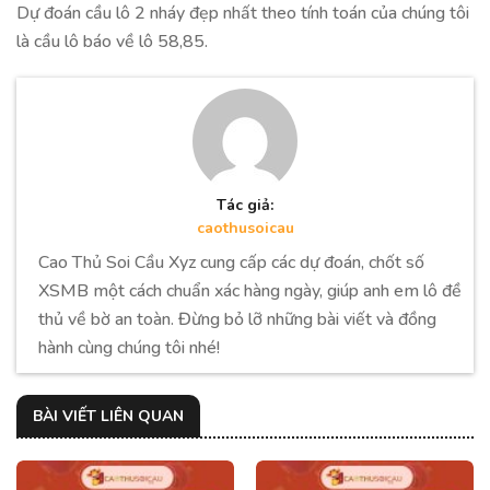
Dự đoán cầu lô 2 nháy đẹp nhất theo tính toán của chúng tôi
là cầu lô báo về lô 58,85.
Tác giả:
caothusoicau
Cao Thủ Soi Cầu Xyz cung cấp các dự đoán, chốt số
XSMB một cách chuẩn xác hàng ngày, giúp anh em lô đề
thủ về bờ an toàn. Đừng bỏ lỡ những bài viết và đồng
hành cùng chúng tôi nhé!
BÀI VIẾT LIÊN QUAN