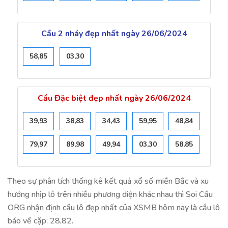
Cầu 2 nháy đẹp nhất ngày 26/06/2024
58,85
03,30
Cầu Đặc biệt đẹp nhất ngày 26/06/2024
39,93
38,83
34,43
59,95
48,84
79,97
89,98
49,94
03,30
58,85
Theo sự phân tích thống kê kết quả xổ số miền Bắc và xu
hướng nhịp lô trên nhiều phương diện khác nhau thì Soi Cầu
ORG nhận định cầu lô đẹp nhất của XSMB hôm nay là cầu lô
báo về cặp: 28,82.