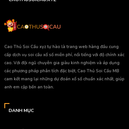
Cao Thủ Soi Cầu xyz tự hào là trang web hàng đầu cung
cấp dịch vụ soi cầu xổ số miễn phí, nổi tiếng với độ chính xác
cao. Với đội ngũ chuyên gia giàu kinh nghiệm và áp dụng
các phương pháp phân tích đặc biệt, Cao Thủ Soi Cầu MB
cam kết mang lại những dự đoán xổ số chuẩn xác nhất, giúp
anh em cập bến an toàn.
DANH MỤC