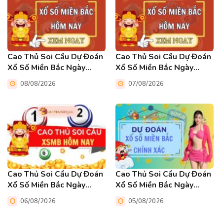
Cao Thủ Soi Cầu Dự Đoán
Cao Thủ Soi Cầu Dự Đoán
Xổ Số Miền Bắc Ngày
Xổ Số Miền Bắc Ngày
08/08/2026
07/08/2026
08/08/2026
07/08/2026
Cao Thủ Soi Cầu Dự Đoán
Cao Thủ Soi Cầu Dự Đoán
Xổ Số Miền Bắc Ngày
Xổ Số Miền Bắc Ngày
06/08/2026
05/08/2026
06/08/2026
05/08/2026