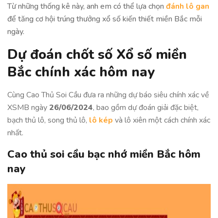
Từ những thống kê này, anh em có thể lựa chọn
đánh lô gan
để tăng cơ hội trúng thưởng xổ số kiến thiết miền Bắc mỗi
ngày.
Dự đoán chốt số Xổ số miền
Bắc chính xác hôm nay
Cùng Cao Thủ Soi Cầu đưa ra những dự báo siêu chính xác về
XSMB ngày
26/06/2024
, bao gồm dự đoán giải đặc biệt,
bạch thủ lô, song thủ lô,
lô kép
và lô xiên một cách chính xác
nhất.
Cao thủ soi cầu bạc nhớ miền Bắc hôm
nay