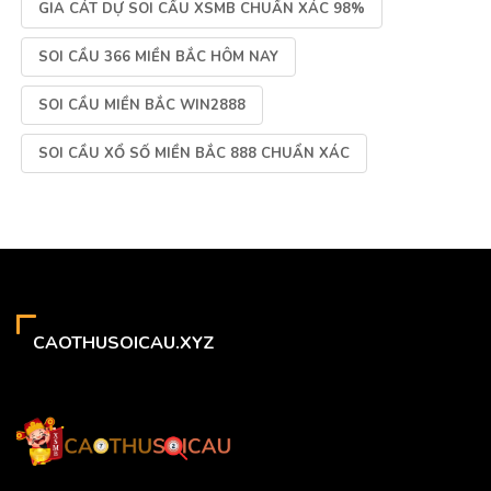
GIA CÁT DỰ SOI CẦU XSMB CHUẨN XÁC 98%
SOI CẦU 366 MIỀN BẮC HÔM NAY
SOI CẦU MIỀN BẮC WIN2888
SOI CẦU XỔ SỐ MIỀN BẮC 888 CHUẨN XÁC
CAOTHUSOICAU.XYZ