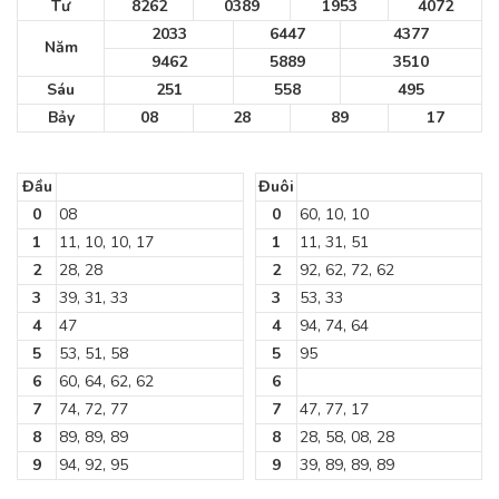
Tư
8262
0389
1953
4072
2033
6447
4377
Năm
9462
5889
3510
Sáu
251
558
495
Bảy
08
28
89
17
Đầu
Đuôi
0
08
0
60, 10, 10
1
11, 10, 10, 17
1
11, 31, 51
2
28, 28
2
92, 62, 72, 62
3
39, 31, 33
3
53, 33
4
47
4
94, 74, 64
5
53, 51, 58
5
95
6
60, 64, 62, 62
6
7
74, 72, 77
7
47, 77, 17
8
89, 89, 89
8
28, 58, 08, 28
9
94, 92, 95
9
39, 89, 89, 89