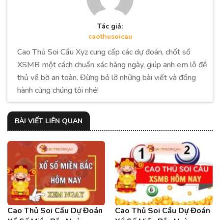
Tác giả:
caothusoicau
Cao Thủ Soi Cầu Xyz cung cấp các dự đoán, chốt số
XSMB một cách chuẩn xác hàng ngày, giúp anh em lô đề
thủ về bờ an toàn. Đừng bỏ lỡ những bài viết và đồng
hành cùng chúng tôi nhé!
BÀI VIẾT LIÊN QUAN
Cao Thủ Soi Cầu Dự Đoán
Cao Thủ Soi Cầu Dự Đoán