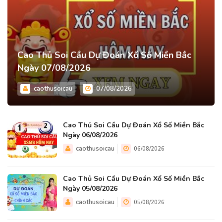
Cao Thủ Soi Cầu Dự Đoán Xổ Số Miền Bắc
Ngày 07/08/2026
caothusoicau
07/08/2026
Cao Thủ Soi Cầu Dự Đoán Xổ Số Miền Bắc
Ngày 06/08/2026
caothusoicau
06/08/2026
Cao Thủ Soi Cầu Dự Đoán Xổ Số Miền Bắc
Ngày 05/08/2026
caothusoicau
05/08/2026