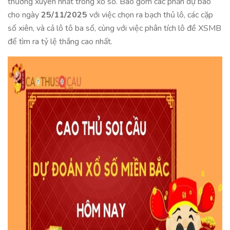
thường xuyên nhất trong xổ số. Bao gồm các phần dự báo
cho ngày
25/11/2025
với việc chọn ra bạch thủ lô, các cặp
số xiên, và cả lô tô ba số, cùng với việc phân tích lô đề XSMB
để tìm ra tỷ lệ thắng cao nhất.