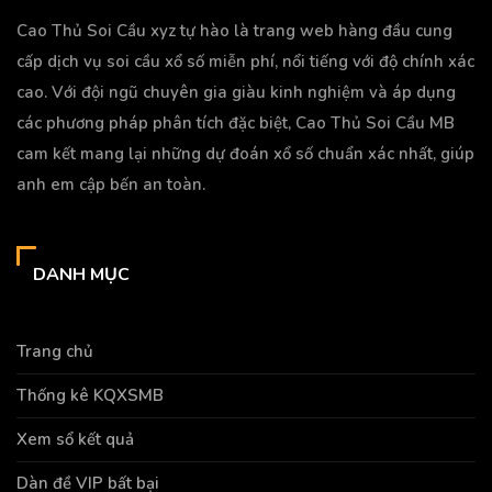
Cao Thủ Soi Cầu xyz tự hào là trang web hàng đầu cung
cấp dịch vụ soi cầu xổ số miễn phí, nổi tiếng với độ chính xác
cao. Với đội ngũ chuyên gia giàu kinh nghiệm và áp dụng
các phương pháp phân tích đặc biệt, Cao Thủ Soi Cầu MB
cam kết mang lại những dự đoán xổ số chuẩn xác nhất, giúp
anh em cập bến an toàn.
DANH MỤC
Trang chủ
Thống kê KQXSMB
Xem sổ kết quả
Dàn đề VIP bất bại