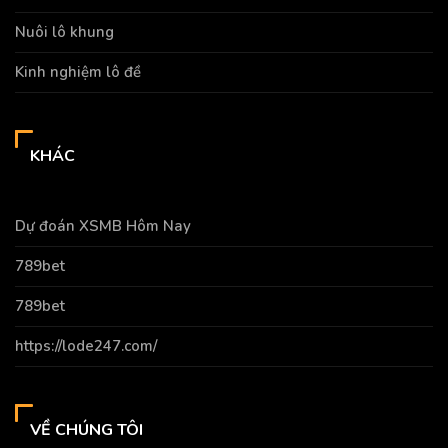
Nuôi lô khung
Kinh nghiệm lô đề
KHÁC
Dự đoán XSMB Hôm Nay
789bet
789bet
https://lode247.com/
VỀ CHÚNG TÔI