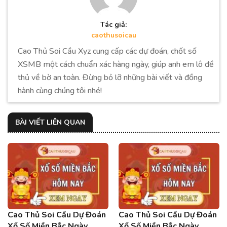
Tác giả:
caothusoicau
Cao Thủ Soi Cầu Xyz cung cấp các dự đoán, chốt số
XSMB một cách chuẩn xác hàng ngày, giúp anh em lô đề
thủ về bờ an toàn. Đừng bỏ lỡ những bài viết và đồng
hành cùng chúng tôi nhé!
BÀI VIẾT LIÊN QUAN
Cao Thủ Soi Cầu Dự Đoán
Cao Thủ Soi Cầu Dự Đoán
Xổ Số Miền Bắc Ngày
Xổ Số Miền Bắc Ngày