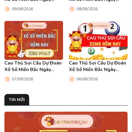
09/08/2026
08/08/2026
09/08/2026
08/08/2026
Cao Thủ Soi Cầu Dự Đoán
Cao Thủ Soi Cầu Dự Đoán
Xổ Số Miền Bắc Ngày
Xổ Số Miền Bắc Ngày
07/08/2026
06/08/2026
07/08/2026
06/08/2026
TIN MỚI