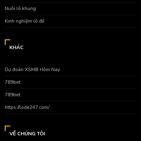
Nuôi lô khung
Kinh nghiệm lô đề
KHÁC
Dự đoán XSMB Hôm Nay
789bet
789bet
https://lode247.com/
VỀ CHÚNG TÔI