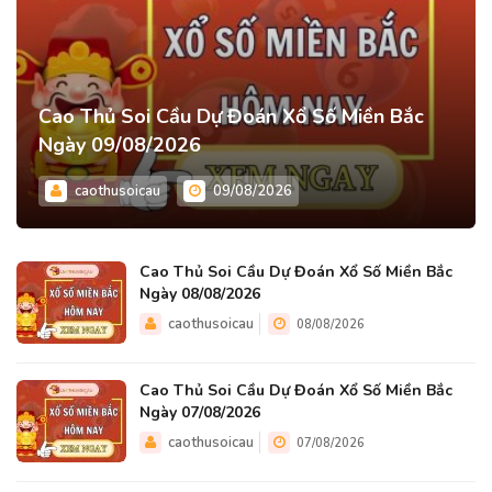
Cao Thủ Soi Cầu Dự Đoán Xổ Số Miền Bắc
Ngày 09/08/2026
caothusoicau
09/08/2026
Cao Thủ Soi Cầu Dự Đoán Xổ Số Miền Bắc
Ngày 08/08/2026
caothusoicau
08/08/2026
Cao Thủ Soi Cầu Dự Đoán Xổ Số Miền Bắc
Ngày 07/08/2026
caothusoicau
07/08/2026