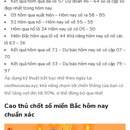
Kết quả hôm qua đã về 57 Dự đoán 46 – 64 sẽ là cặp số
đẹp nhất trong hôm nay
09 hôm qua xuất hiện – Hôm nay sẽ ra 58 – 85
92 hôm qua nổ – Hôm nay sẽ về 95 – 59
Hôm qua nổ lô 34 Hôm nay sẽ có 05 – 50
Miền Bắc hôm qua lô về 44 Khả năng hôm nay sẽ nổ các
lô 63 – 36
Kết quả hôm qua về 71 – Dự báo hôm nay sẽ có cặp 07 –
70
Kết quả hôm qua về 33 – Dự báo hôm nay sẽ có cặp 79 –
97
Áp dụng kỹ thuật bắt bạc nhớ theo ngày tại
caothusoicau.xyz, khả năng chạm tới chiến thắng của bạn có
thể tăng vọt lên tới 90%, vì thế đừng bỏ qua nhé!
Cao thủ chốt số miền Bắc hôm nay
chuẩn xác