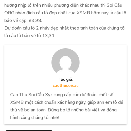
hướng nhịp lô trên nhiều phương diện khác nhau thì Soi Cầu
ORG nhận định cầu lô đẹp nhất của XSMB hôm nay là cầu lô
báo về cặp: 89,98.
Dự đoán cầu lô 2 nháy đẹp nhất theo tính toán của chúng tôi
là cầu lô báo về lô 13,31.
Tác giả:
caothusoicau
Cao Thủ Soi Cầu Xyz cung cấp các dự đoán, chốt số
XSMB một cách chuẩn xác hàng ngày, giúp anh em lô đề
thủ về bờ an toàn. Đừng bỏ lỡ những bài viết và đồng
hành cùng chúng tôi nhé!