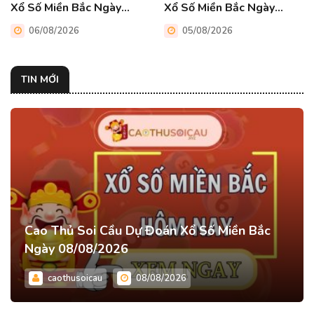
Xổ Số Miền Bắc Ngày
Xổ Số Miền Bắc Ngày
06/08/2026
05/08/2026
06/08/2026
05/08/2026
TIN MỚI
Cao Thủ Soi Cầu Dự Đoán Xổ Số Miền Bắc
Ngày 08/08/2026
caothusoicau
08/08/2026