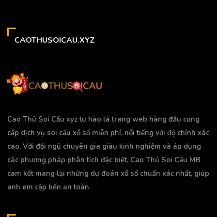
CAOTHUSOICAU.XYZ
Cao Thủ Soi Cầu xyz tự hào là trang web hàng đầu cung
cấp dịch vụ soi cầu xổ số miễn phí, nổi tiếng với độ chính xác
cao. Với đội ngũ chuyên gia giàu kinh nghiệm và áp dụng
các phương pháp phân tích đặc biệt, Cao Thủ Soi Cầu MB
cam kết mang lại những dự đoán xổ số chuẩn xác nhất, giúp
anh em cập bến an toàn.