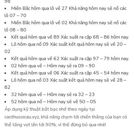
98
Miền Bắc hôm qua lô về 27 Khả năng hôm nay sẽ nổ các
lô 07 – 70
Miền Bắc hôm qua lô về 02 Khả năng hôm nay sẽ nổ các
lô 08 – 80
Kết quả hôm qua về 89 Xác suất ra cặp 68 – 86 hôm nay.
Lô hôm qua nổ 09 Xác suất kết quả hôm nay sẽ về 20 –
02
Kết quả hôm qua về 62 Xác suất ra cặp 97 – 79 hôm nay.
02 hôm qua về – Hôm nay sẽ ra 09 – 90
Kết quả hôm qua về 06 Xác suất ra cặp 45 – 54 hôm nay.
Lô hôm qua nổ 03 Xác suất kết quả hôm nay sẽ về 28 –
82
32 hôm qua về – Hôm nay sẽ ra 32 – 23
52 hôm qua nổ – Hôm nay sẽ về 50 – 05
Áp dụng kỹ thuật bắt bạc nhớ theo ngày tại
caothusoicau.xyz, khả năng chạm tới chiến thắng của bạn có
thể tăng vọt lên tới 90%, vì thế đừng bỏ qua nhé!