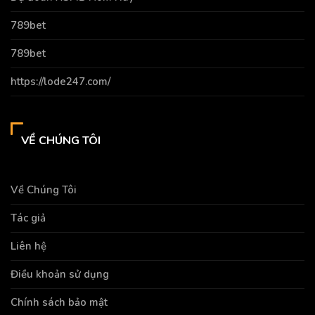
789bet
789bet
https://lode247.com/
VỀ CHÚNG TÔI
Về Chúng Tôi
Tác giả
Liên hệ
Điều khoản sử dụng
Chính sách bảo mật