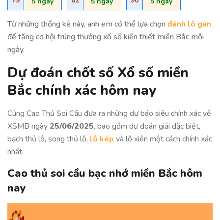
79
82
90
5 ngày
5 ngày
5 ngày
Từ những thống kê này, anh em có thể lựa chọn
đánh lô gan
để tăng cơ hội trúng thưởng xổ số kiến thiết miền Bắc mỗi
ngày.
Dự đoán chốt số Xổ số miền
Bắc chính xác hôm nay
Cùng Cao Thủ Soi Cầu đưa ra những dự báo siêu chính xác về
XSMB ngày
25/06/2025
, bao gồm dự đoán giải đặc biệt,
bạch thủ lô, song thủ lô,
lô kép
và lô xiên một cách chính xác
nhất.
Cao thủ soi cầu bạc nhớ miền Bắc hôm
nay