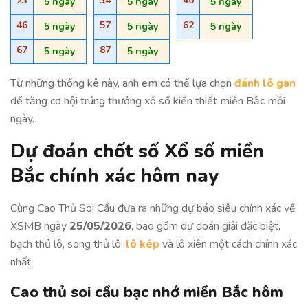
23
34
40
5 ngày
5 ngày
5 ngày
46
57
62
5 ngày
5 ngày
5 ngày
67
87
5 ngày
5 ngày
Từ những thống kê này, anh em có thể lựa chọn
đánh lô gan
để tăng cơ hội trúng thưởng xổ số kiến thiết miền Bắc mỗi
ngày.
Dự đoán chốt số Xổ số miền
Bắc chính xác hôm nay
Cùng Cao Thủ Soi Cầu đưa ra những dự báo siêu chính xác về
XSMB ngày
25/05/2026
, bao gồm dự đoán giải đặc biệt,
bạch thủ lô, song thủ lô,
lô kép
và lô xiên một cách chính xác
nhất.
Cao thủ soi cầu bạc nhớ miền Bắc hôm