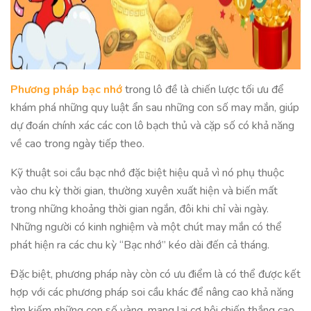
Phương pháp bạc nhớ
trong lô đề là chiến lược tối ưu để
khám phá những quy luật ẩn sau những con số may mắn, giúp
dự đoán chính xác các con lô bạch thủ và cặp số có khả năng
về cao trong ngày tiếp theo.
Kỹ thuật soi cầu bạc nhớ đặc biệt hiệu quả vì nó phụ thuộc
vào chu kỳ thời gian, thường xuyên xuất hiện và biến mất
trong những khoảng thời gian ngắn, đôi khi chỉ vài ngày.
Những người có kinh nghiệm và một chút may mắn có thể
phát hiện ra các chu kỳ “Bạc nhớ” kéo dài đến cả tháng.
Đặc biệt, phương pháp này còn có ưu điểm là có thể được kết
hợp với các phương pháp soi cầu khác để nâng cao khả năng
tìm kiếm những con số vàng, mang lại cơ hội chiến thắng cao