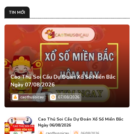
TIN MỚI
Cao Thủ Soi Cầu Dự Đoán Xổ Số Miền Bắc
Ngày 07/08/2026
caothusoicau
07/08/2026
Cao Thủ Soi Cầu Dự Đoán Xổ Số Miền Bắc
Ngày 06/08/2026
caothusoicau
06/08/2026