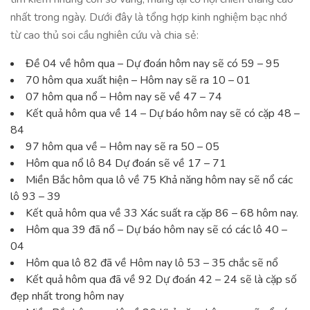
nhất trong ngày. Dưới đây là tổng hợp kinh nghiệm bạc nhớ
từ cao thủ soi cầu nghiên cứu và chia sẻ:
Đề 04 về hôm qua – Dự đoán hôm nay sẽ có 59 – 95
70 hôm qua xuất hiện – Hôm nay sẽ ra 10 – 01
07 hôm qua nổ – Hôm nay sẽ về 47 – 74
Kết quả hôm qua về 14 – Dự báo hôm nay sẽ có cặp 48 –
84
97 hôm qua về – Hôm nay sẽ ra 50 – 05
Hôm qua nổ lô 84 Dự đoán sẽ về 17 – 71
Miền Bắc hôm qua lô về 75 Khả năng hôm nay sẽ nổ các
lô 93 – 39
Kết quả hôm qua về 33 Xác suất ra cặp 86 – 68 hôm nay.
Hôm qua 39 đã nổ – Dự báo hôm nay sẽ có các lô 40 –
04
Hôm qua lô 82 đã về Hôm nay lô 53 – 35 chắc sẽ nổ
Kết quả hôm qua đã về 92 Dự đoán 42 – 24 sẽ là cặp số
đẹp nhất trong hôm nay