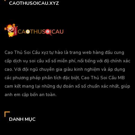
CAOTHUSOICAU.XYZ
Cao Thủ Soi Cầu xyz tự hào là trang web hàng đầu cung
cấp dịch vụ soi cầu xổ số miễn phí, nổi tiếng với độ chính xác
cao. Với đội ngũ chuyên gia giàu kinh nghiệm và áp dụng
các phương pháp phân tích đặc biệt, Cao Thủ Soi Cầu MB
cam kết mang lại những dự đoán xổ số chuẩn xác nhất, giúp
anh em cập bến an toàn.
DANH MỤC