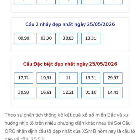
Cầu 2 nháy đẹp nhất ngày 25/05/2026
09,90
03,30
38,83
13,31
Cầu Đặc biệt đẹp nhất ngày 25/05/2026
17,71
19,91
11
13,31
79,97
39,93
16,61
12,21
01,10
14,41
Theo sự phân tích thống kê kết quả xổ số miền Bắc và xu
hướng nhịp lô trên nhiều phương diện khác nhau thì Soi Cầu
ORG nhận định cầu lô đẹp nhất của XSMB hôm nay là cầu lô
báo về cặp: 39,93.