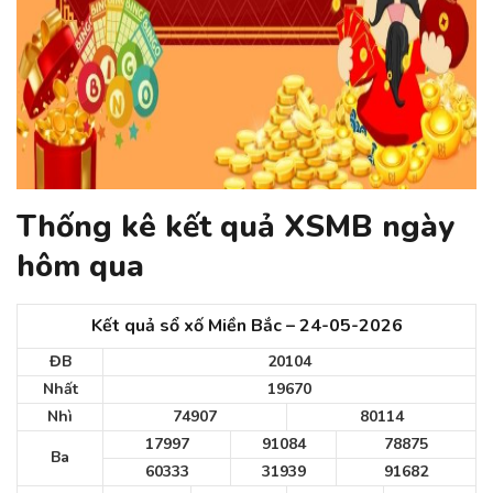
Thống kê kết quả XSMB ngày
hôm qua
Kết quả sổ xố Miền Bắc – 24-05-2026
ĐB
20104
Nhất
19670
Nhì
74907
80114
17997
91084
78875
Ba
60333
31939
91682