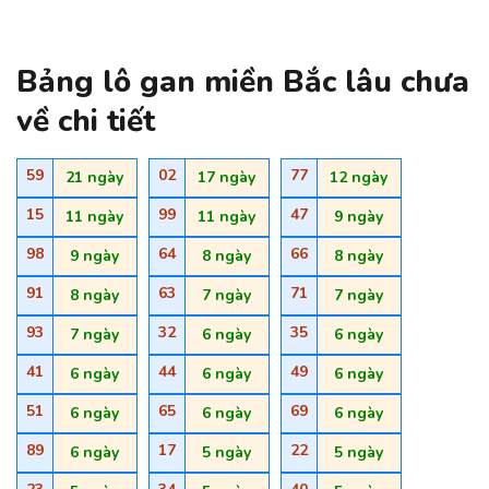
Bảng lô gan miền Bắc lâu chưa
về chi tiết
59
02
77
21 ngày
17 ngày
12 ngày
15
99
47
11 ngày
11 ngày
9 ngày
98
64
66
9 ngày
8 ngày
8 ngày
91
63
71
8 ngày
7 ngày
7 ngày
93
32
35
7 ngày
6 ngày
6 ngày
41
44
49
6 ngày
6 ngày
6 ngày
51
65
69
6 ngày
6 ngày
6 ngày
89
17
22
6 ngày
5 ngày
5 ngày