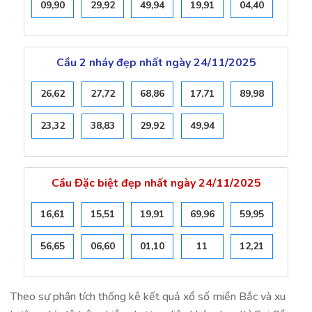
09,90
29,92
49,94
19,91
04,40
Cầu 2 nháy đẹp nhất ngày 24/11/2025
26,62
27,72
68,86
17,71
89,98
23,32
38,83
29,92
49,94
Cầu Đặc biệt đẹp nhất ngày 24/11/2025
16,61
15,51
19,91
69,96
59,95
56,65
06,60
01,10
11
12,21
Theo sự phân tích thống kê kết quả xổ số miền Bắc và xu