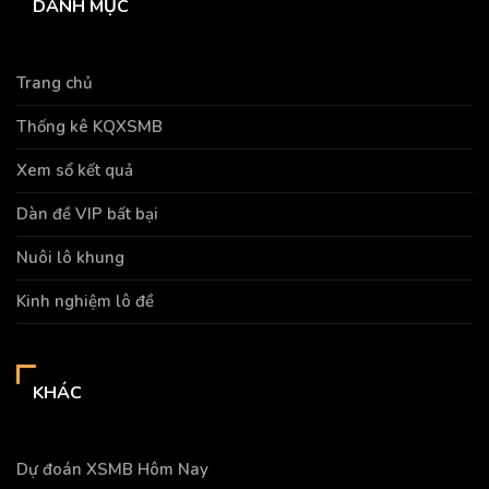
DANH MỤC
Trang chủ
Thống kê KQXSMB
Xem sổ kết quả
Dàn đề VIP bất bại
Nuôi lô khung
Kinh nghiệm lô đề
KHÁC
Dự đoán XSMB Hôm Nay