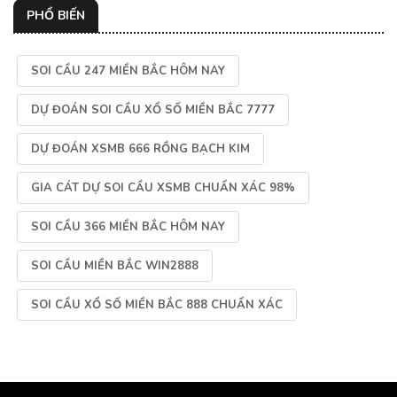
PHỔ BIẾN
SOI CẦU 247 MIỀN BẮC HÔM NAY
DỰ ĐOÁN SOI CẦU XỔ SỐ MIỀN BẮC 7777
DỰ ĐOÁN XSMB 666 RỒNG BẠCH KIM
GIA CÁT DỰ SOI CẦU XSMB CHUẨN XÁC 98%
SOI CẦU 366 MIỀN BẮC HÔM NAY
SOI CẦU MIỀN BẮC WIN2888
SOI CẦU XỔ SỐ MIỀN BẮC 888 CHUẨN XÁC