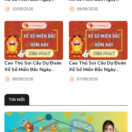
10/08/2026
09/08/2026
10/08/2026
09/08/2026
Cao Thủ Soi Cầu Dự Đoán
Cao Thủ Soi Cầu Dự Đoán
Xổ Số Miền Bắc Ngày
Xổ Số Miền Bắc Ngày
08/08/2026
07/08/2026
08/08/2026
07/08/2026
TIN MỚI