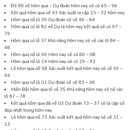
Đề 88 về hôm qua – Dự đoán hôm nay sẽ có 65 – 56
Kết quả hôm qua về 43 Xác suất ra cặp 23 – 32 hôm nay.
Hôm qua nổ lô 39 Dự đoán sẽ về 46 – 64
Hôm qua có lô 82 nổ Dự là hôm nay kết quả sẽ có 97 –
79
Hôm qua có lô 37 Khả năng hôm nay sẽ về các lô 84 –
48
Hôm qua nổ lô 49 Hôm nay sẽ có 80 – 08
Hôm qua nổ lô 14 Hôm nay sẽ có 29 – 92
Lô hôm qua nổ 58 Xác suất kết quả hôm nay sẽ về 49 –
94
Hôm qua nổ lô 02 Dự đoán sẽ về 83 – 38
Miền Bắc hôm qua lô về 35 Khả năng hôm nay sẽ nổ các
lô 87 – 78
Kết quả hôm qua đã về 03 Dự đoán 73 – 37 sẽ là cặp số
đẹp nhất trong hôm nay
Lô hôm qua nổ 73 Xác suất kết quả hôm nay sẽ về 31 –
13