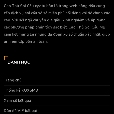
Cao Thủ Soi Cầu xyz tự hào là trang web hàng đầu cung
cấp dịch vụ soi cầu xổ số miễn phí, nổi tiếng với độ chính xác
cao. Với đội ngũ chuyên gia giàu kinh nghiệm và áp dụng
các phương pháp phân tích đặc biệt, Cao Thủ Soi Cầu MB
cam kết mang lại những dự đoán xổ số chuẩn xác nhất, giúp
anh em cập bến an toàn.
DANH MỤC
Trang chủ
Thống kê KQXSMB
Xem sổ kết quả
Dàn đề VIP bất bại