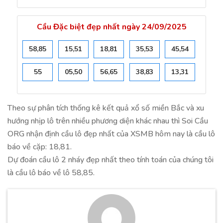
Cầu Đặc biệt đẹp nhất ngày 24/09/2025
58,85
15,51
18,81
35,53
45,54
55
05,50
56,65
38,83
13,31
Theo sự phân tích thống kê kết quả xổ số miền Bắc và xu
hướng nhịp lô trên nhiều phương diện khác nhau thì Soi Cầu
ORG nhận định cầu lô đẹp nhất của XSMB hôm nay là cầu lô
báo về cặp: 18,81.
Dự đoán cầu lô 2 nháy đẹp nhất theo tính toán của chúng tôi
là cầu lô báo về lô 58,85.