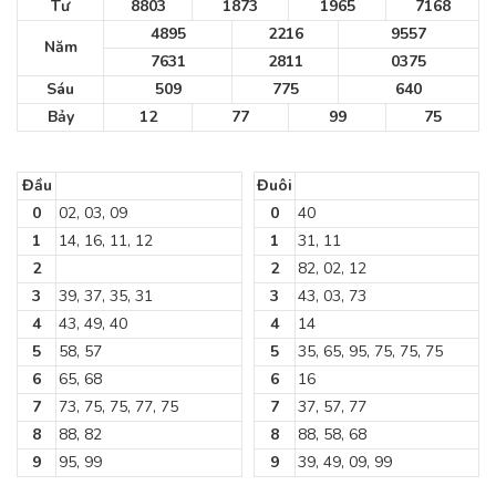
Tư
8803
1873
1965
7168
4895
2216
9557
Năm
7631
2811
0375
Sáu
509
775
640
Bảy
12
77
99
75
Đầu
Đuôi
0
02, 03, 09
0
40
1
14, 16, 11, 12
1
31, 11
2
2
82, 02, 12
3
39, 37, 35, 31
3
43, 03, 73
4
43, 49, 40
4
14
5
58, 57
5
35, 65, 95, 75, 75, 75
6
65, 68
6
16
7
73, 75, 75, 77, 75
7
37, 57, 77
8
88, 82
8
88, 58, 68
9
95, 99
9
39, 49, 09, 99