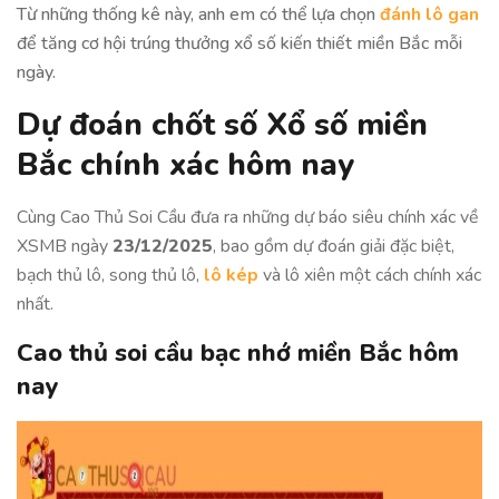
Từ những thống kê này, anh em có thể lựa chọn
đánh lô gan
để tăng cơ hội trúng thưởng xổ số kiến thiết miền Bắc mỗi
ngày.
Dự đoán chốt số Xổ số miền
Bắc chính xác hôm nay
Cùng Cao Thủ Soi Cầu đưa ra những dự báo siêu chính xác về
XSMB ngày
23/12/2025
, bao gồm dự đoán giải đặc biệt,
bạch thủ lô, song thủ lô,
lô kép
và lô xiên một cách chính xác
nhất.
Cao thủ soi cầu bạc nhớ miền Bắc hôm
nay