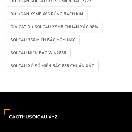
DỰ ĐOÁN SOI CẦU XỔ SỐ MIỀN BẮC 7777
DỰ ĐOÁN XSMB 666 RỒNG BẠCH KIM
GIA CÁT DỰ SOI CẦU XSMB CHUẨN XÁC 98%
SOI CẦU 366 MIỀN BẮC HÔM NAY
SOI CẦU MIỀN BẮC WIN2888
SOI CẦU XỔ SỐ MIỀN BẮC 888 CHUẨN XÁC
CAOTHUSOICAU.XYZ