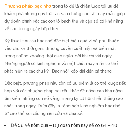
Phương pháp bạc nhớ
trong lô đề là chiến lược tối ưu để
khám phá những quy luật ẩn sau những con số may mắn, giúp
dự đoán chính xác các con lô bạch thủ và cặp số có khả năng
về cao trong ngày tiếp theo.
Kỹ thuật soi cầu bạc nhớ đặc biệt hiệu quả vì nó phụ thuộc
vào chu kỳ thời gian, thường xuyên xuất hiện và biến mất
trong những khoảng thời gian ngắn, đôi khi chỉ vài ngày.
Những người có kinh nghiệm và một chút may mắn có thể
phát hiện ra các chu kỳ “Bạc nhớ” kéo dài đến cả tháng.
Đặc biệt, phương pháp này còn có ưu điểm là có thể được kết
hợp với các phương pháp soi cầu khác để nâng cao khả năng
tìm kiếm những con số vàng, mang lại cơ hội chiến thắng cao
nhất trong ngày. Dưới đây là tổng hợp kinh nghiệm bạc nhớ
từ cao thủ soi cầu nghiên cứu và chia sẻ:
Đề 96 về hôm qua – Dự đoán hôm nay sẽ có 84 – 48