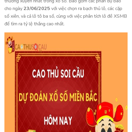
thường xuyên nhất trong xổ số. Bao gồm các phần dự báo
cho ngày
23/06/2025
với việc chọn ra bạch thủ lô, các cặp
số xiên, và cả lô tô ba số, cùng với việc phân tích lô đề XSMB
để tìm ra tỷ lệ thắng cao nhất.