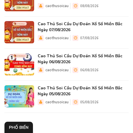
caothusoicau
08/08/2026
Cao Thủ Soi Cầu Dự Đoán Xổ Số Miền Bắc
Ngày 07/08/2026
caothusoicau
07/08/2026
Cao Thủ Soi Cầu Dự Đoán Xổ Số Miền Bắc
Ngày 06/08/2026
caothusoicau
06/08/2026
Cao Thủ Soi Cầu Dự Đoán Xổ Số Miền Bắc
Ngày 05/08/2026
caothusoicau
05/08/2026
PHỔ BIẾN