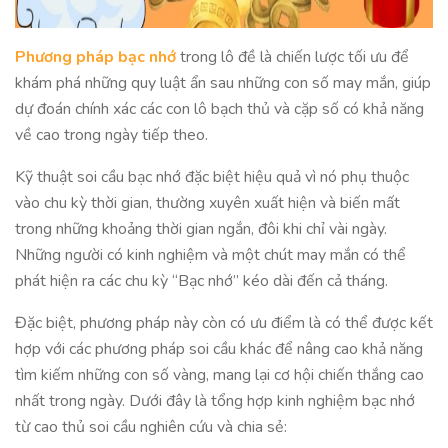
Phương pháp bạc nhớ
trong lô đề là chiến lược tối ưu để
khám phá những quy luật ẩn sau những con số may mắn, giúp
dự đoán chính xác các con lô bạch thủ và cặp số có khả năng
về cao trong ngày tiếp theo.
Kỹ thuật soi cầu bạc nhớ đặc biệt hiệu quả vì nó phụ thuộc
vào chu kỳ thời gian, thường xuyên xuất hiện và biến mất
trong những khoảng thời gian ngắn, đôi khi chỉ vài ngày.
Những người có kinh nghiệm và một chút may mắn có thể
phát hiện ra các chu kỳ “Bạc nhớ” kéo dài đến cả tháng.
Đặc biệt, phương pháp này còn có ưu điểm là có thể được kết
hợp với các phương pháp soi cầu khác để nâng cao khả năng
tìm kiếm những con số vàng, mang lại cơ hội chiến thắng cao
nhất trong ngày. Dưới đây là tổng hợp kinh nghiệm bạc nhớ
từ cao thủ soi cầu nghiên cứu và chia sẻ: