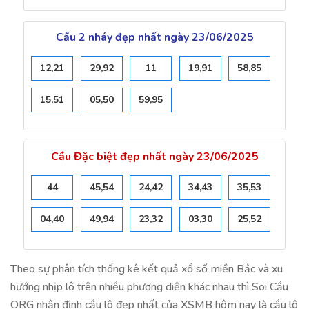
Cầu 2 nháy đẹp nhất ngày 23/06/2025
12,21
29,92
11
19,91
58,85
15,51
05,50
59,95
Cầu Đặc biệt đẹp nhất ngày 23/06/2025
44
45,54
24,42
34,43
35,53
04,40
49,94
23,32
03,30
25,52
Theo sự phân tích thống kê kết quả xổ số miền Bắc và xu
hướng nhịp lô trên nhiều phương diện khác nhau thì Soi Cầu
ORG nhận định cầu lô đẹp nhất của XSMB hôm nay là cầu lô