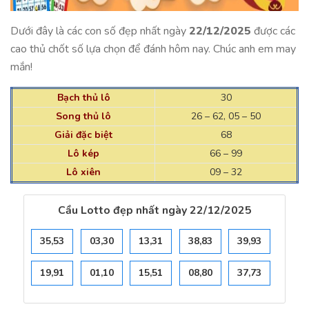
Dưới đây là các con số đẹp nhất ngày
22/12/2025
được các
cao thủ chốt số lựa chọn để đánh hôm nay. Chúc anh em may
mắn!
Bạch thủ lô
30
Song thủ lô
26 – 62, 05 – 50
Giải đặc biệt
68
Lô kép
66 – 99
Lô xiên
09 – 32
Cầu Lotto đẹp nhất ngày 22/12/2025
35,53
03,30
13,31
38,83
39,93
19,91
01,10
15,51
08,80
37,73