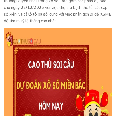
thường xuyên nhất trong xổ số. Bao gồm các phần dự báo
cho ngày
22/12/2025
với việc chọn ra bạch thủ lô, các cặp
số xiên, và cả lô tô ba số, cùng với việc phân tích lô đề XSMB
để tìm ra tỷ lệ thắng cao nhất.