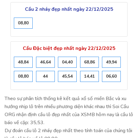
Cầu 2 nháy đẹp nhất ngày 22/12/2025
08,80
Cầu Đặc biệt đẹp nhất ngày 22/12/2025
48,84
46,64
04,40
68,86
49,94
08,80
44
45,54
14,41
06,60
Theo sự phân tích thống kê kết quả xổ số miền Bắc và xu
hướng nhịp lô trên nhiều phương diện khác nhau thì Soi Cầu
ORG nhận định cầu lô đẹp nhất của XSMB hôm nay là cầu lô
báo về cặp: 35,53.
Dự đoán cầu lô 2 nháy đẹp nhất theo tính toán của chúng tôi