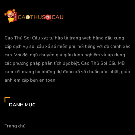
Cao Thủ Soi Cầu xyz tự hào là trang web hàng đầu cung
cấp dịch vụ soi cầu xổ số miễn phí, nổi tiếng với độ chính xác
cao. Với đội ngũ chuyên gia giàu kinh nghiệm và áp dụng
các phương pháp phân tích đặc biệt, Cao Thủ Soi Cầu MB
cam kết mang lại những dự đoán xổ số chuẩn xác nhất, giúp
anh em cập bến an toàn.
DANH MỤC
Trang chủ