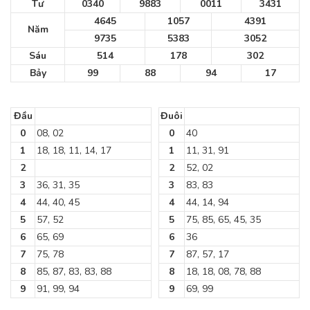
Tư
0340
9883
0011
3431
4645
1057
4391
Năm
9735
5383
3052
Sáu
514
178
302
Bảy
99
88
94
17
Đầu
Đuôi
0
08, 02
0
40
1
18, 18, 11, 14, 17
1
11, 31, 91
2
2
52, 02
3
36, 31, 35
3
83, 83
4
44, 40, 45
4
44, 14, 94
5
57, 52
5
75, 85, 65, 45, 35
6
65, 69
6
36
7
75, 78
7
87, 57, 17
8
85, 87, 83, 83, 88
8
18, 18, 08, 78, 88
9
91, 99, 94
9
69, 99