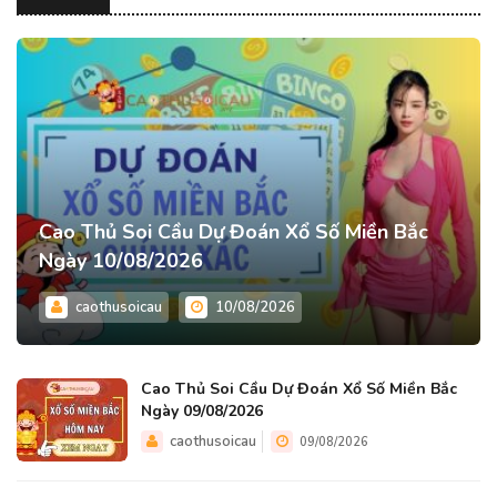
Cao Thủ Soi Cầu Dự Đoán Xổ Số Miền Bắc
Ngày 10/08/2026
caothusoicau
10/08/2026
Cao Thủ Soi Cầu Dự Đoán Xổ Số Miền Bắc
Ngày 09/08/2026
caothusoicau
09/08/2026