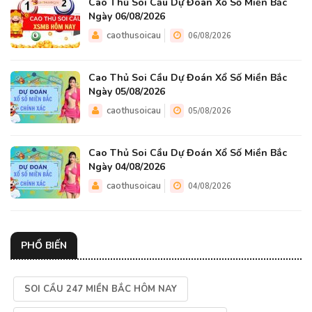
Cao Thủ Soi Cầu Dự Đoán Xổ Số Miền Bắc
Ngày 06/08/2026
caothusoicau
06/08/2026
Cao Thủ Soi Cầu Dự Đoán Xổ Số Miền Bắc
Ngày 05/08/2026
caothusoicau
05/08/2026
Cao Thủ Soi Cầu Dự Đoán Xổ Số Miền Bắc
Ngày 04/08/2026
caothusoicau
04/08/2026
PHỔ BIẾN
SOI CẦU 247 MIỀN BẮC HÔM NAY