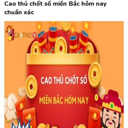
Cao thủ chốt số miền Bắc hôm nay
chuẩn xác