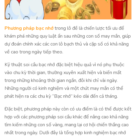
Phương pháp bạc nhớ
trong lô đề là chiến lược tối ưu để
khám phá những quy luật ẩn sau những con số may mắn, giúp
dự đoán chính xác các con lô bạch thủ và cặp số có khả năng
về cao trong ngày tiếp theo.
Kỹ thuật soi cầu bạc nhớ đặc biệt hiệu quả vì nó phụ thuộc
vào chu kỳ thời gian, thường xuyên xuất hiện và biến mất
trong những khoảng thời gian ngắn, đôi khi chỉ vài ngày.
Những người có kinh nghiệm và một chút may mắn có thể
phát hiện ra các chu kỳ “Bạc nhớ” kéo dài đến cả tháng.
Đặc biệt, phương pháp này còn có ưu điểm là có thể được kết
hợp với các phương pháp soi cầu khác để nâng cao khả năng
tìm kiếm những con số vàng, mang lại cơ hội chiến thắng cao
nhất trong ngày. Dưới đây là tổng hợp kinh nghiệm bạc nhớ