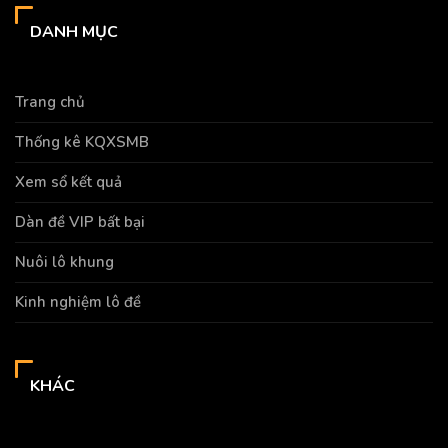
DANH MỤC
Trang chủ
Thống kê KQXSMB
Xem sổ kết quả
Dàn đề VIP bất bại
Nuôi lô khung
Kinh nghiệm lô đề
KHÁC