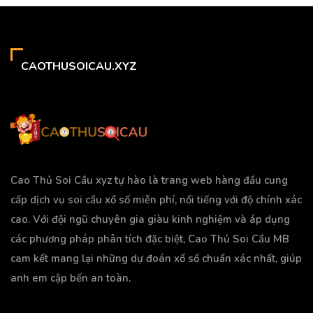
CAOTHUSOICAU.XYZ
Cao Thủ Soi Cầu xyz tự hào là trang web hàng đầu cung
cấp dịch vụ soi cầu xổ số miễn phí, nổi tiếng với độ chính xác
cao. Với đội ngũ chuyên gia giàu kinh nghiệm và áp dụng
các phương pháp phân tích đặc biệt, Cao Thủ Soi Cầu MB
cam kết mang lại những dự đoán xổ số chuẩn xác nhất, giúp
anh em cập bến an toàn.