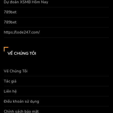
Dự đoán XSMB Hôm Nay
789bet
789bet
https://lode247.com/
VỀ CHÚNG TÔI
Về Chúng Tôi
Tác giả
Liên hệ
Điều khoản sử dụng
Chính sách bảo mật