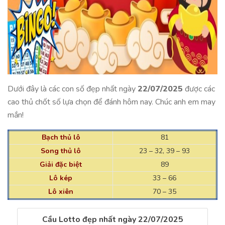
Dưới đây là các con số đẹp nhất ngày
22/07/2025
được các
cao thủ chốt số lựa chọn để đánh hôm nay. Chúc anh em may
mắn!
Bạch thủ lô
81
Song thủ lô
23 – 32, 39 – 93
Giải đặc biệt
89
Lô kép
33 – 66
Lô xiên
70 – 35
Cầu Lotto đẹp nhất ngày 22/07/2025