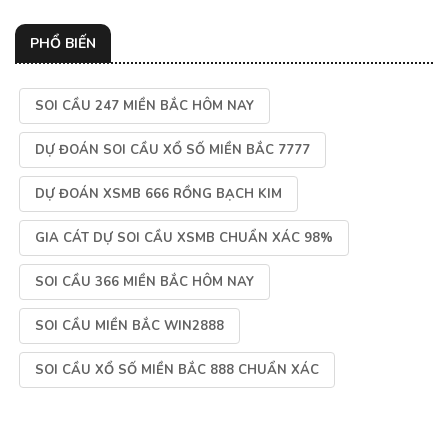
PHỔ BIẾN
SOI CẦU 247 MIỀN BẮC HÔM NAY
DỰ ĐOÁN SOI CẦU XỔ SỐ MIỀN BẮC 7777
DỰ ĐOÁN XSMB 666 RỒNG BẠCH KIM
GIA CÁT DỰ SOI CẦU XSMB CHUẨN XÁC 98%
SOI CẦU 366 MIỀN BẮC HÔM NAY
SOI CẦU MIỀN BẮC WIN2888
SOI CẦU XỔ SỐ MIỀN BẮC 888 CHUẨN XÁC