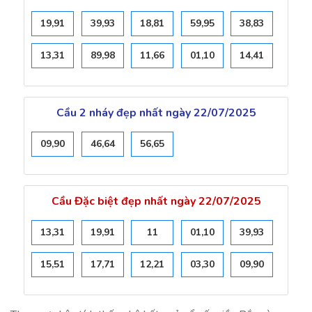
19,91
39,93
18,81
59,95
38,83
13,31
89,98
11,66
01,10
14,41
Cầu 2 nháy đẹp nhất ngày 22/07/2025
09,90
46,64
56,65
Cầu Đặc biệt đẹp nhất ngày 22/07/2025
13,31
19,91
11
01,10
39,93
15,51
17,71
12,21
03,30
09,90