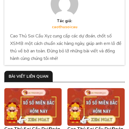
Tác giả:
caothusoicau
Cao Thủ Soi Cầu Xyz cung cấp các dự đoán, chốt số
XSMB một cách chuẩn xác hàng ngày, giúp anh em lô đề
thủ về bờ an toàn. Đừng bỏ lỡ những bài viết và đồng
hành cùng chúng tôi nhé!
BÀI VIẾT LIÊN QUAN