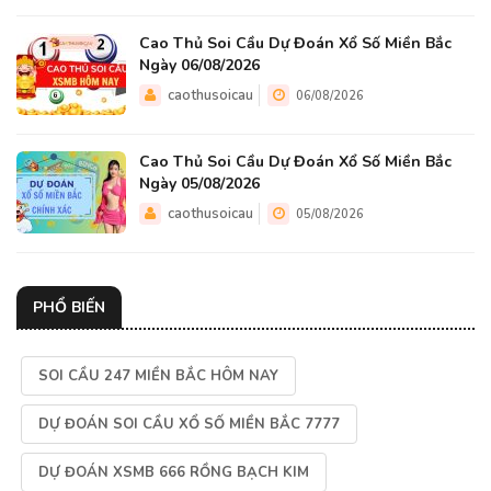
Cao Thủ Soi Cầu Dự Đoán Xổ Số Miền Bắc
Ngày 06/08/2026
caothusoicau
06/08/2026
Cao Thủ Soi Cầu Dự Đoán Xổ Số Miền Bắc
Ngày 05/08/2026
caothusoicau
05/08/2026
PHỔ BIẾN
SOI CẦU 247 MIỀN BẮC HÔM NAY
DỰ ĐOÁN SOI CẦU XỔ SỐ MIỀN BẮC 7777
DỰ ĐOÁN XSMB 666 RỒNG BẠCH KIM