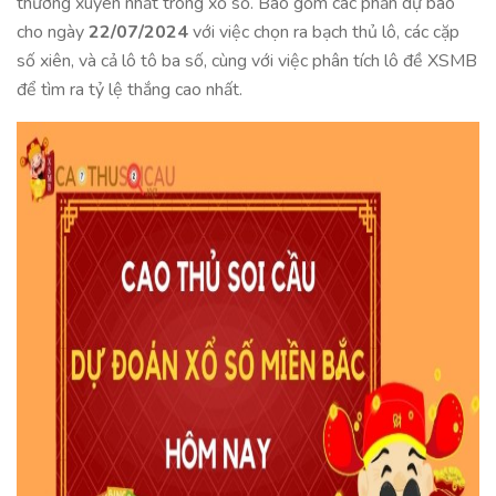
thường xuyên nhất trong xổ số. Bao gồm các phần dự báo
cho ngày
22/07/2024
với việc chọn ra bạch thủ lô, các cặp
số xiên, và cả lô tô ba số, cùng với việc phân tích lô đề XSMB
để tìm ra tỷ lệ thắng cao nhất.