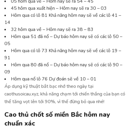
05 hôm qua về – Hôm nay sẽ ra 54 – 45
45 hôm qua xuất hiện – Hôm nay sẽ ra 30 – 03
Hôm qua có lô 81 Khả năng hôm nay sẽ về các lô 41 –
14
32 hôm qua về – Hôm nay sẽ ra 38 – 83
Hôm qua 51 đã nổ – Dự báo hôm nay sẽ có các lô 50 –
05
Hôm qua có lô 73 Khả năng hôm nay sẽ về các lô 19 –
91
Hôm qua 80 đã nổ – Dự báo hôm nay sẽ có các lô 90 –
09
Hôm qua nổ lô 76 Dự đoán sẽ về 10 – 01
Áp dụng kỹ thuật bắt bạc nhớ theo ngày tại
caothusoicau.xyz, khả năng chạm tới chiến thắng của bạn có
thể tăng vọt lên tới 90%, vì thế đừng bỏ qua nhé!
Cao thủ chốt số miền Bắc hôm nay
chuẩn xác