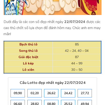
Dưới đây là các con số đẹp nhất ngày
22/07/2024
được các
cao thủ chốt số lựa chọn để đánh hôm nay. Chúc anh em may
mắn!
Bạch thủ lô
85
Song thủ lô
42 – 24, 40 – 04
Giải đặc biệt
87
Lô kép
44 – 99
Lô xiên
30 – 50
Cầu Lotto đẹp nhất ngày 22/07/2024
09,90
02,20
26,62
24,42
27,72
06,60
28,82
08,80
25,52
49,94