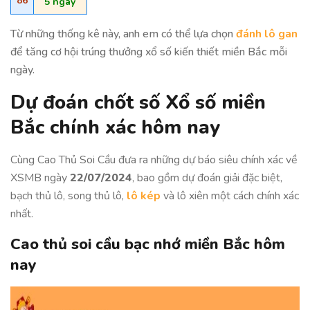
86
5 ngày
Từ những thống kê này, anh em có thể lựa chọn
đánh lô gan
để tăng cơ hội trúng thưởng xổ số kiến thiết miền Bắc mỗi
ngày.
Dự đoán chốt số Xổ số miền
Bắc chính xác hôm nay
Cùng Cao Thủ Soi Cầu đưa ra những dự báo siêu chính xác về
XSMB ngày
22/07/2024
, bao gồm dự đoán giải đặc biệt,
bạch thủ lô, song thủ lô,
lô kép
và lô xiên một cách chính xác
nhất.
Cao thủ soi cầu bạc nhớ miền Bắc hôm
nay