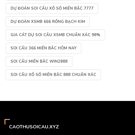
DỰ ĐOÁN SOI CẦU XỔ SỐ MIỀN BẮC 7777
DỰ ĐOÁN XSMB 666 RỒNG BẠCH KIM
GIA CÁT DỰ SOI CẦU XSMB CHUẨN XÁC 98%
SOI CẦU 366 MIỀN BẮC HÔM NAY
SOI CẦU MIỀN BẮC WIN2888
SOI CẦU XỔ SỐ MIỀN BẮC 888 CHUẨN XÁC
CAOTHUSOICAU.XYZ