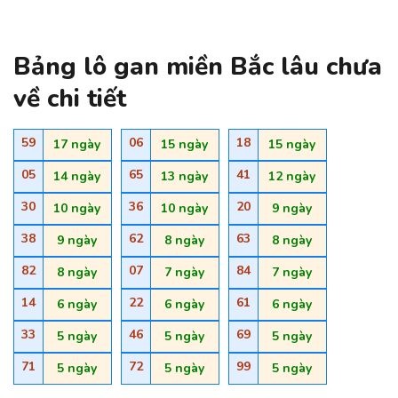
Bảng lô gan miền Bắc lâu chưa
về chi tiết
59
06
18
17 ngày
15 ngày
15 ngày
05
65
41
14 ngày
13 ngày
12 ngày
30
36
20
10 ngày
10 ngày
9 ngày
38
62
63
9 ngày
8 ngày
8 ngày
82
07
84
8 ngày
7 ngày
7 ngày
14
22
61
6 ngày
6 ngày
6 ngày
33
46
69
5 ngày
5 ngày
5 ngày
71
72
99
5 ngày
5 ngày
5 ngày