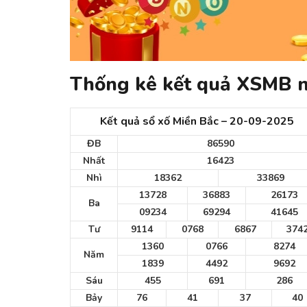
Thống kê kết quả XSMB 
Kết quả sổ xố Miền Bắc – 20-09-2025
ĐB
86590
Nhất
16423
Nhì
18362
33869
13728
36883
26173
Ba
09234
69294
41645
Tư
9114
0768
6867
374
1360
0766
8274
Năm
1839
4492
9692
Sáu
455
691
286
Bảy
76
41
37
40