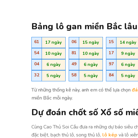
Bảng lô gan miền Bắc lâu 
61
06
15
17 ngày
15 ngày
14 ngày
54
81
17
10 ngày
10 ngày
9 ngày
04
49
97
6 ngày
6 ngày
6 ngày
32
58
84
5 ngày
5 ngày
5 ngày
Từ những thống kê này, anh em có thể lựa chọn
đá
miền Bắc mỗi ngày.
Dự đoán chốt số Xổ số mi
Cùng Cao Thủ Soi Cầu đưa ra những dự báo siêu 
đặc biệt, bạch thủ lô, song thủ lô,
lô kép
và lô xiê