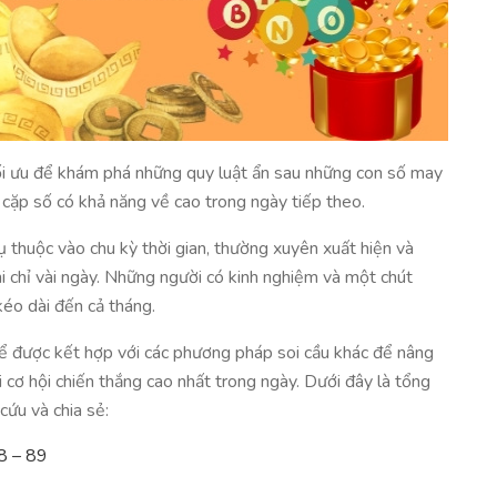
tối ưu để khám phá những quy luật ẩn sau những con số may
à cặp số có khả năng về cao trong ngày tiếp theo.
ụ thuộc vào chu kỳ thời gian, thường xuyên xuất hiện và
i chỉ vài ngày. Những người có kinh nghiệm và một chút
kéo dài đến cả tháng.
hể được kết hợp với các phương pháp soi cầu khác để nâng
 cơ hội chiến thắng cao nhất trong ngày. Dưới đây là tổng
cứu và chia sẻ:
8 – 89