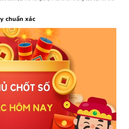
ay chuẩn xác