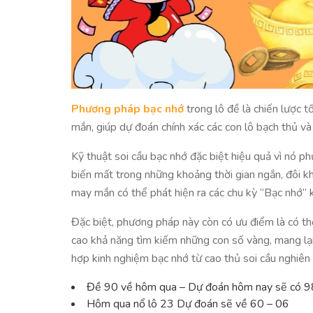
Phương pháp bạc nhớ
trong lô đề là chiến lược 
mắn, giúp dự đoán chính xác các con lô bạch thủ v
Kỹ thuật soi cầu bạc nhớ đặc biệt hiệu quả vì nó ph
biến mất trong những khoảng thời gian ngắn, đôi kh
may mắn có thể phát hiện ra các chu kỳ “Bạc nhớ” 
Đặc biệt, phương pháp này còn có ưu điểm là có t
cao khả năng tìm kiếm những con số vàng, mang lại
hợp kinh nghiệm bạc nhớ từ cao thủ soi cầu nghiên 
Đề 90 về hôm qua – Dự đoán hôm nay sẽ có 9
Hôm qua nổ lô 23 Dự đoán sẽ về 60 – 06