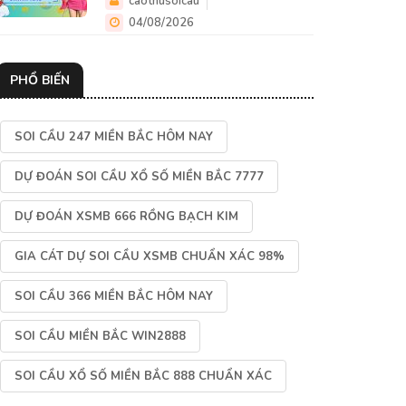
caothusoicau
04/08/2026
PHỔ BIẾN
SOI CẦU 247 MIỀN BẮC HÔM NAY
DỰ ĐOÁN SOI CẦU XỔ SỐ MIỀN BẮC 7777
DỰ ĐOÁN XSMB 666 RỒNG BẠCH KIM
GIA CÁT DỰ SOI CẦU XSMB CHUẨN XÁC 98%
SOI CẦU 366 MIỀN BẮC HÔM NAY
SOI CẦU MIỀN BẮC WIN2888
SOI CẦU XỔ SỐ MIỀN BẮC 888 CHUẨN XÁC