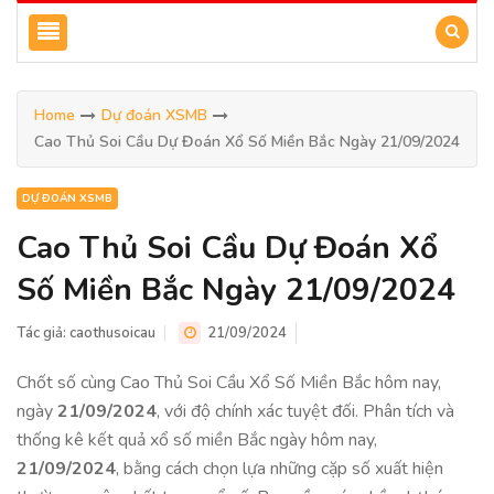
Home
Dự đoán XSMB
Cao Thủ Soi Cầu Dự Đoán Xổ Số Miền Bắc Ngày 21/09/2024
DỰ ĐOÁN XSMB
Cao Thủ Soi Cầu Dự Đoán Xổ
Số Miền Bắc Ngày 21/09/2024
Tác giả:
caothusoicau
21/09/2024
Chốt số cùng Cao Thủ Soi Cầu Xổ Số Miền Bắc hôm nay,
ngày
21/09/2024
, với độ chính xác tuyệt đối. Phân tích và
thống kê kết quả xổ số miền Bắc ngày hôm nay,
21/09/2024
, bằng cách chọn lựa những cặp số xuất hiện