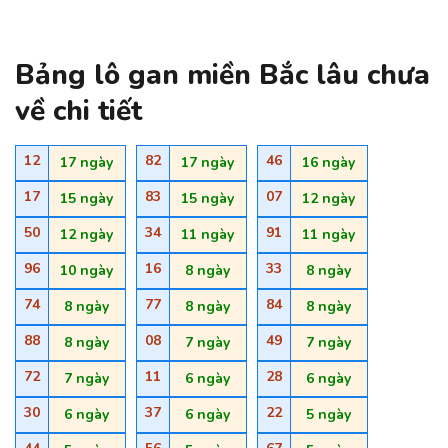
Bảng lô gan miền Bắc lâu chưa
về chi tiết
12
82
46
17 ngày
17 ngày
16 ngày
17
83
07
15 ngày
15 ngày
12 ngày
50
34
91
12 ngày
11 ngày
11 ngày
96
16
33
10 ngày
8 ngày
8 ngày
74
77
84
8 ngày
8 ngày
8 ngày
88
08
49
8 ngày
7 ngày
7 ngày
72
11
28
7 ngày
6 ngày
6 ngày
30
37
22
6 ngày
6 ngày
5 ngày