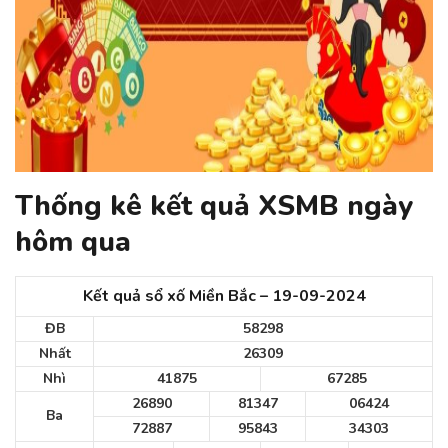
Thống kê kết quả XSMB ngày
hôm qua
Kết quả sổ xố Miền Bắc – 19-09-2024
ĐB
58298
Nhất
26309
Nhì
41875
67285
26890
81347
06424
Ba
72887
95843
34303