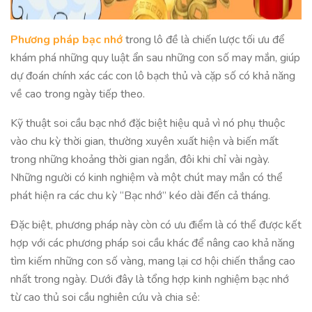
Phương pháp bạc nhớ
trong lô đề là chiến lược tối ưu để
khám phá những quy luật ẩn sau những con số may mắn, giúp
dự đoán chính xác các con lô bạch thủ và cặp số có khả năng
về cao trong ngày tiếp theo.
Kỹ thuật soi cầu bạc nhớ đặc biệt hiệu quả vì nó phụ thuộc
vào chu kỳ thời gian, thường xuyên xuất hiện và biến mất
trong những khoảng thời gian ngắn, đôi khi chỉ vài ngày.
Những người có kinh nghiệm và một chút may mắn có thể
phát hiện ra các chu kỳ “Bạc nhớ” kéo dài đến cả tháng.
Đặc biệt, phương pháp này còn có ưu điểm là có thể được kết
hợp với các phương pháp soi cầu khác để nâng cao khả năng
tìm kiếm những con số vàng, mang lại cơ hội chiến thắng cao
nhất trong ngày. Dưới đây là tổng hợp kinh nghiệm bạc nhớ
từ cao thủ soi cầu nghiên cứu và chia sẻ: