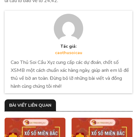
là cầu lô báo về lô 24,42.
Tác giả:
caothusoicau
Cao Thủ Soi Cầu Xyz cung cấp các dự đoán, chốt số
XSMB một cách chuẩn xác hàng ngày, giúp anh em lô đề
thủ về bờ an toàn. Đừng bỏ lỡ những bài viết và đồng
hành cùng chúng tôi nhé!
BÀI VIẾT LIÊN QUAN