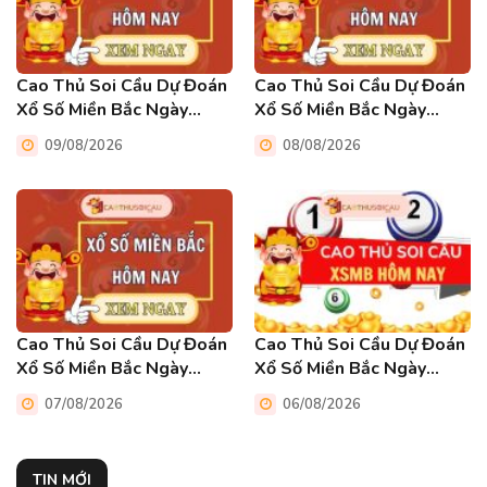
Cao Thủ Soi Cầu Dự Đoán
Cao Thủ Soi Cầu Dự Đoán
Xổ Số Miền Bắc Ngày
Xổ Số Miền Bắc Ngày
09/08/2026
08/08/2026
09/08/2026
08/08/2026
Cao Thủ Soi Cầu Dự Đoán
Cao Thủ Soi Cầu Dự Đoán
Xổ Số Miền Bắc Ngày
Xổ Số Miền Bắc Ngày
07/08/2026
06/08/2026
07/08/2026
06/08/2026
TIN MỚI