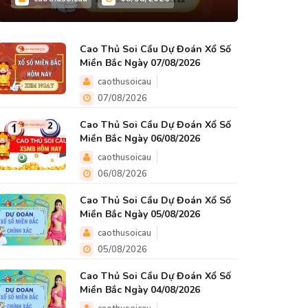
Cao Thủ Soi Cầu Dự Đoán Xổ Số
Miền Bắc Ngày 07/08/2026
caothusoicau
07/08/2026
Cao Thủ Soi Cầu Dự Đoán Xổ Số
Miền Bắc Ngày 06/08/2026
caothusoicau
06/08/2026
Cao Thủ Soi Cầu Dự Đoán Xổ Số
Miền Bắc Ngày 05/08/2026
caothusoicau
05/08/2026
Cao Thủ Soi Cầu Dự Đoán Xổ Số
Miền Bắc Ngày 04/08/2026