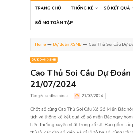
TRANG CHỦ
THỐNG KÊ
SỔ KẾT QUẢ
SỔ MƠ TOÀN TẬP
Home
Dự đoán XSMB
Cao Thủ Soi Cầu Dự Đ
DỰ ĐOÁN XSMB
Cao Thủ Soi Cầu Dự Đoán
21/07/2024
Tác giả:
caothusoicau
21/07/2024
Chốt số cùng Cao Thủ Soi Cầu Xổ Số Miền Bắc hô
tích và thống kê kết quả xổ số miền Bắc ngày hôm
hiện thường xuyên nhất trong xổ số. Bao gồm các
thủ lô, các cặp số xiên, và cả lô tô ba số, cùng với