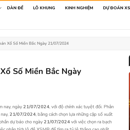
DÀN ĐỀ
LÔ KHUNG
KINH NGHIỆM
DỰ ĐOÁN X
oán Xổ Số Miền Bắc Ngày 21/07/2024
 Xổ Số Miền Bắc Ngày
m nay, ngày
21/07/2024
, với độ chính xác tuyệt đối. Phân
 nay,
21/07/2024
, bằng cách chọn lựa những cặp số xuất
 phần dự báo cho ngày
21/07/2024
với việc chọn ra bạch
 việc phân tích lô đề XSMB để tìm ra tỷ lệ thắng cao nhất.