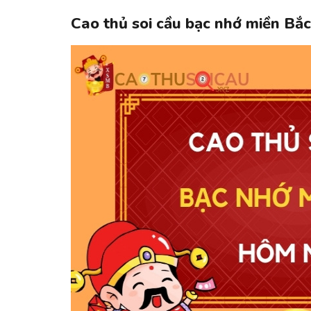
Cao thủ soi cầu bạc nhớ miền Bắ