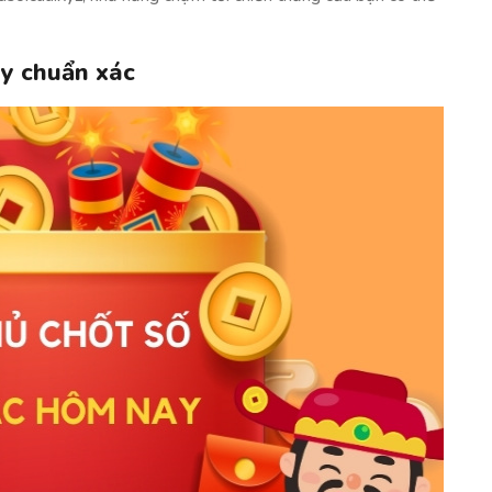
ay chuẩn xác