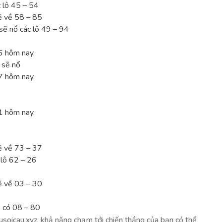
 lô 45 – 54
ẽ về 58 – 85
ẽ nổ các lô 49 – 94
6 hôm nay.
 sẽ nổ
7 hôm nay.
1 hôm nay.
ẽ về 73 – 37
 lô 62 – 26
3
ẽ về 03 – 30
 có 08 – 80
usoicau.xyz, khả năng chạm tới chiến thắng của bạn có thể