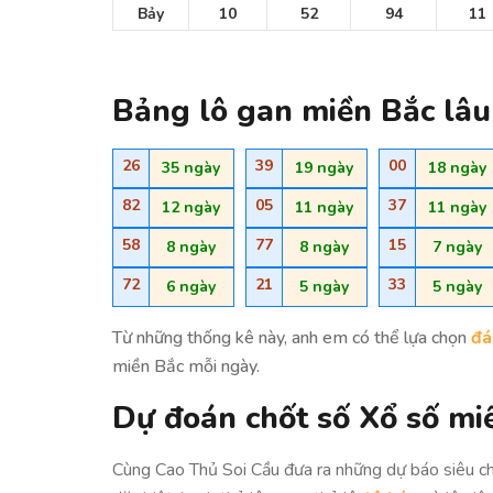
Bảy
10
52
94
11
Bảng lô gan miền Bắc lâu 
26
39
00
35 ngày
19 ngày
18 ngày
82
05
37
12 ngày
11 ngày
11 ngày
58
77
15
8 ngày
8 ngày
7 ngày
72
21
33
6 ngày
5 ngày
5 ngày
Từ những thống kê này, anh em có thể lựa chọn
đá
miền Bắc mỗi ngày.
Dự đoán chốt số Xổ số mi
Cùng Cao Thủ Soi Cầu đưa ra những dự báo siêu 