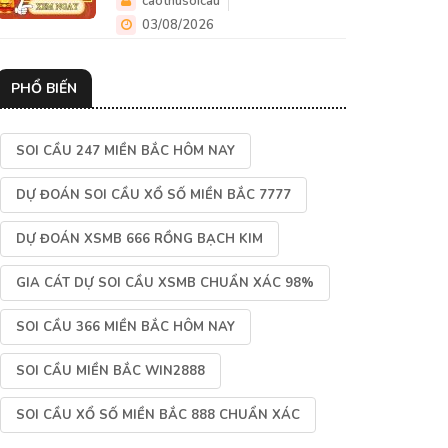
caothusoicau
03/08/2026
PHỔ BIẾN
SOI CẦU 247 MIỀN BẮC HÔM NAY
DỰ ĐOÁN SOI CẦU XỔ SỐ MIỀN BẮC 7777
DỰ ĐOÁN XSMB 666 RỒNG BẠCH KIM
GIA CÁT DỰ SOI CẦU XSMB CHUẨN XÁC 98%
SOI CẦU 366 MIỀN BẮC HÔM NAY
SOI CẦU MIỀN BẮC WIN2888
SOI CẦU XỔ SỐ MIỀN BẮC 888 CHUẨN XÁC