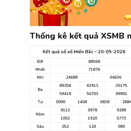
Thống kê kết quả XSMB 
Kết quả sổ xố Miền Bắc – 20-05-2026
ĐB
88568
Nhất
71876
Nhì
24688
04636
89256
63913
35175
Ba
59418
56703
99901
Tư
0090
1408
0838
288
9113
0978
9288
Năm
1053
1920
5773
Sáu
252
120
080