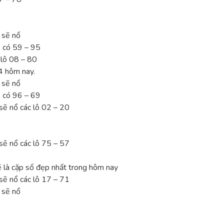
 sẽ nổ
 có 59 – 95
 lô 08 – 80
4 hôm nay.
 sẽ nổ
 có 96 – 69
ẽ nổ các lô 02 – 20
ẽ nổ các lô 75 – 57
 là cặp số đẹp nhất trong hôm nay
ẽ nổ các lô 17 – 71
 sẽ nổ