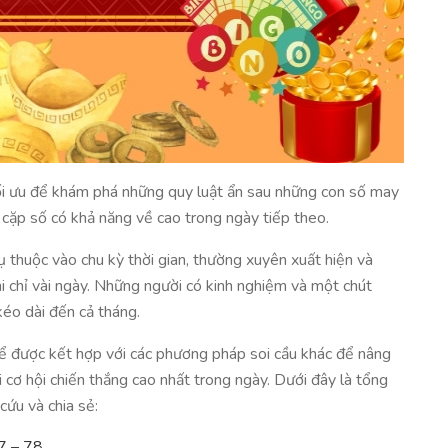
tối ưu để khám phá những quy luật ẩn sau những con số may
à cặp số có khả năng về cao trong ngày tiếp theo.
ụ thuộc vào chu kỳ thời gian, thường xuyên xuất hiện và
i chỉ vài ngày. Những người có kinh nghiệm và một chút
kéo dài đến cả tháng.
hể được kết hợp với các phương pháp soi cầu khác để nâng
 cơ hội chiến thắng cao nhất trong ngày. Dưới đây là tổng
cứu và chia sẻ:
7 – 78