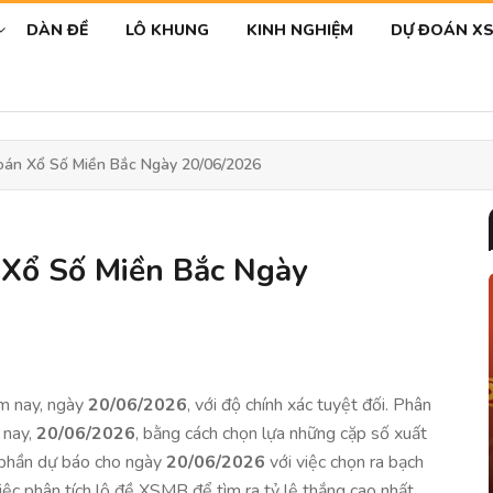
DÀN ĐỀ
LÔ KHUNG
KINH NGHIỆM
DỰ ĐOÁN X
oán Xổ Số Miền Bắc Ngày 20/06/2026
 Xổ Số Miền Bắc Ngày
m nay, ngày
20/06/2026
, với độ chính xác tuyệt đối. Phân
 nay,
20/06/2026
, bằng cách chọn lựa những cặp số xuất
 phần dự báo cho ngày
20/06/2026
với việc chọn ra bạch
 việc phân tích lô đề XSMB để tìm ra tỷ lệ thắng cao nhất.