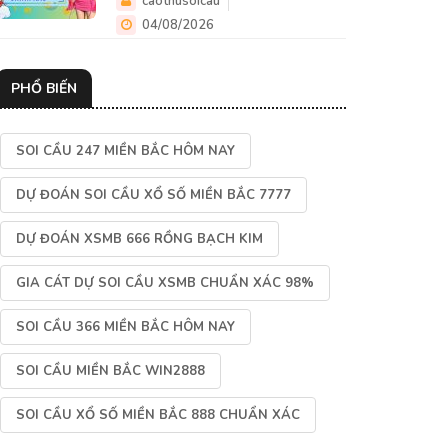
caothusoicau
04/08/2026
PHỔ BIẾN
SOI CẦU 247 MIỀN BẮC HÔM NAY
DỰ ĐOÁN SOI CẦU XỔ SỐ MIỀN BẮC 7777
DỰ ĐOÁN XSMB 666 RỒNG BẠCH KIM
GIA CÁT DỰ SOI CẦU XSMB CHUẨN XÁC 98%
SOI CẦU 366 MIỀN BẮC HÔM NAY
SOI CẦU MIỀN BẮC WIN2888
SOI CẦU XỔ SỐ MIỀN BẮC 888 CHUẨN XÁC