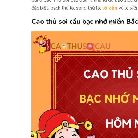
Cùng Cao Thủ Soi Cầu đưa ra những dự báo siêu 
đặc biệt, bạch thủ lô, song thủ lô,
lô kép
và lô xiê
Cao thủ soi cầu bạc nhớ miền Bắ