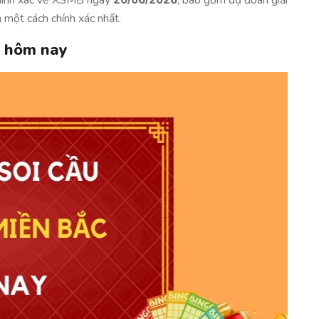
chính xác về XSMB ngày
20/06/2026
, bao gồm dự đoán giải
n một cách chính xác nhất.
c hôm nay