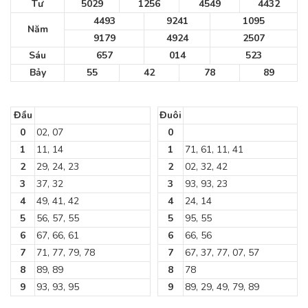
Tư
5029
1256
4549
4432
4493
9241
1095
Năm
9179
4924
2507
Sáu
657
014
523
Bảy
55
42
78
89
Đầu
Đuôi
0
02, 07
0
1
11, 14
1
71, 61, 11, 41
2
29, 24, 23
2
02, 32, 42
3
37, 32
3
93, 93, 23
4
49, 41, 42
4
24, 14
5
56, 57, 55
5
95, 55
6
67, 66, 61
6
66, 56
7
71, 77, 79, 78
7
67, 37, 77, 07, 57
8
89, 89
8
78
9
93, 93, 95
9
89, 29, 49, 79, 89