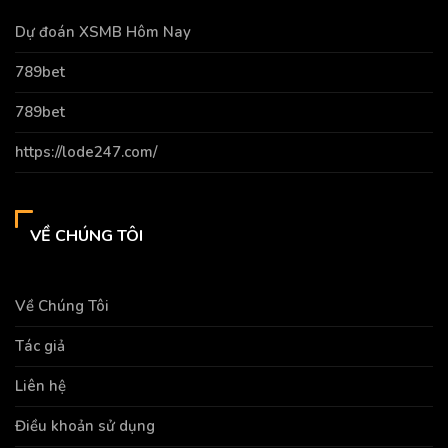
Dự đoán XSMB Hôm Nay
789bet
789bet
https://lode247.com/
VỀ CHÚNG TÔI
Về Chúng Tôi
Tác giả
Liên hệ
Điều khoản sử dụng