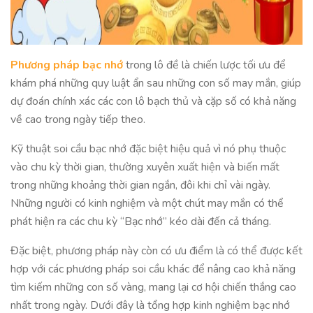
Phương pháp bạc nhớ
trong lô đề là chiến lược tối ưu để
khám phá những quy luật ẩn sau những con số may mắn, giúp
dự đoán chính xác các con lô bạch thủ và cặp số có khả năng
về cao trong ngày tiếp theo.
Kỹ thuật soi cầu bạc nhớ đặc biệt hiệu quả vì nó phụ thuộc
vào chu kỳ thời gian, thường xuyên xuất hiện và biến mất
trong những khoảng thời gian ngắn, đôi khi chỉ vài ngày.
Những người có kinh nghiệm và một chút may mắn có thể
phát hiện ra các chu kỳ “Bạc nhớ” kéo dài đến cả tháng.
Đặc biệt, phương pháp này còn có ưu điểm là có thể được kết
hợp với các phương pháp soi cầu khác để nâng cao khả năng
tìm kiếm những con số vàng, mang lại cơ hội chiến thắng cao
nhất trong ngày. Dưới đây là tổng hợp kinh nghiệm bạc nhớ