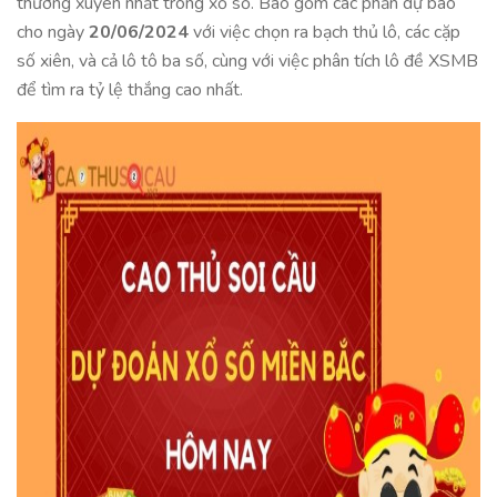
thường xuyên nhất trong xổ số. Bao gồm các phần dự báo
cho ngày
20/06/2024
với việc chọn ra bạch thủ lô, các cặp
số xiên, và cả lô tô ba số, cùng với việc phân tích lô đề XSMB
để tìm ra tỷ lệ thắng cao nhất.