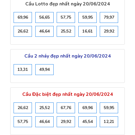
Cầu Lotto đẹp nhất ngày 20/06/2024
69,96
56,65
57,75
59,95
79,97
26,62
46,64
25,52
16,61
29,92
Cầu 2 nháy đẹp nhất ngày 20/06/2024
13,31
49,94
Cầu Đặc biệt đẹp nhất ngày 20/06/2024
26,62
25,52
67,76
69,96
59,95
57,75
46,64
29,92
45,54
12,21