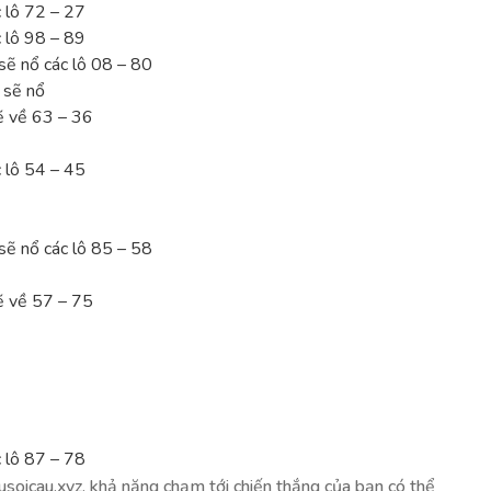
 lô 72 – 27
 lô 98 – 89
ẽ nổ các lô 08 – 80
 sẽ nổ
ẽ về 63 – 36
 lô 54 – 45
ẽ nổ các lô 85 – 58
ẽ về 57 – 75
6
 lô 87 – 78
usoicau.xyz, khả năng chạm tới chiến thắng của bạn có thể