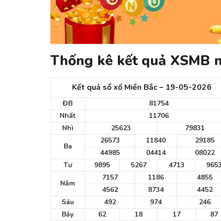
Thống kê kết quả XSMB 
Kết quả sổ xố Miền Bắc – 19-05-2026
ĐB
81754
Nhất
11706
Nhì
25623
79831
26573
11840
29185
Ba
44985
04414
08022
Tư
9895
5267
4713
965
7157
1186
4855
Năm
4562
8734
4452
Sáu
492
974
246
Bảy
62
18
17
87