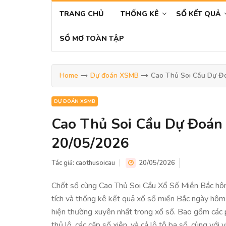
TRANG CHỦ
THỐNG KÊ
SỔ KẾT QUẢ
SỔ MƠ TOÀN TẬP
Home
Dự đoán XSMB
Cao Thủ Soi Cầu Dự Đ
DỰ ĐOÁN XSMB
Cao Thủ Soi Cầu Dự Đoán
20/05/2026
Tác giả:
caothusoicau
20/05/2026
Chốt số cùng Cao Thủ Soi Cầu Xổ Số Miền Bắc hô
tích và thống kê kết quả xổ số miền Bắc ngày hôm
hiện thường xuyên nhất trong xổ số. Bao gồm các
thủ lô, các cặp số xiên, và cả lô tô ba số, cùng với