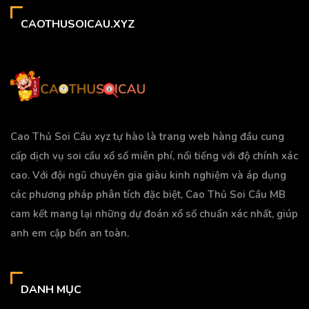
CAOTHUSOICAU.XYZ
Cao Thủ Soi Cầu xyz tự hào là trang web hàng đầu cung
cấp dịch vụ soi cầu xổ số miễn phí, nổi tiếng với độ chính xác
cao. Với đội ngũ chuyên gia giàu kinh nghiệm và áp dụng
các phương pháp phân tích đặc biệt, Cao Thủ Soi Cầu MB
cam kết mang lại những dự đoán xổ số chuẩn xác nhất, giúp
anh em cập bến an toàn.
DANH MỤC