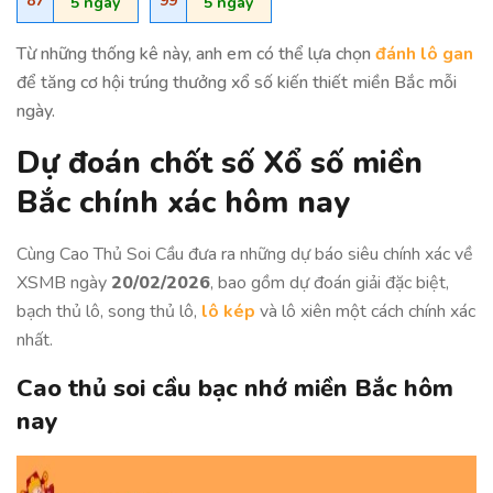
87
99
5 ngày
5 ngày
Từ những thống kê này, anh em có thể lựa chọn
đánh lô gan
để tăng cơ hội trúng thưởng xổ số kiến thiết miền Bắc mỗi
ngày.
Dự đoán chốt số Xổ số miền
Bắc chính xác hôm nay
Cùng Cao Thủ Soi Cầu đưa ra những dự báo siêu chính xác về
XSMB ngày
20/02/2026
, bao gồm dự đoán giải đặc biệt,
bạch thủ lô, song thủ lô,
lô kép
và lô xiên một cách chính xác
nhất.
Cao thủ soi cầu bạc nhớ miền Bắc hôm
nay