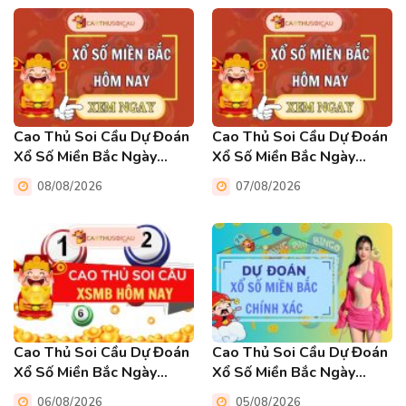
Cao Thủ Soi Cầu Dự Đoán
Cao Thủ Soi Cầu Dự Đoán
Xổ Số Miền Bắc Ngày
Xổ Số Miền Bắc Ngày
08/08/2026
07/08/2026
08/08/2026
07/08/2026
Cao Thủ Soi Cầu Dự Đoán
Cao Thủ Soi Cầu Dự Đoán
Xổ Số Miền Bắc Ngày
Xổ Số Miền Bắc Ngày
06/08/2026
05/08/2026
06/08/2026
05/08/2026