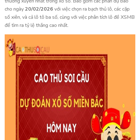
thường xuyên nhất trong xổ số. Bao gồm các phần dự báo
cho ngày
20/02/2026
với việc chọn ra bạch thủ lô, các cặp
số xiên, và cả lô tô ba số, cùng với việc phân tích lô đề XSMB
để tìm ra tỷ lệ thắng cao nhất.