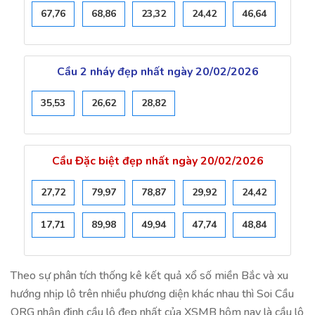
67,76
68,86
23,32
24,42
46,64
Cầu 2 nháy đẹp nhất ngày 20/02/2026
35,53
26,62
28,82
Cầu Đặc biệt đẹp nhất ngày 20/02/2026
27,72
79,97
78,87
29,92
24,42
17,71
89,98
49,94
47,74
48,84
Theo sự phân tích thống kê kết quả xổ số miền Bắc và xu
hướng nhịp lô trên nhiều phương diện khác nhau thì Soi Cầu
ORG nhận định cầu lô đẹp nhất của XSMB hôm nay là cầu lô