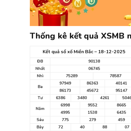
Thống kê kết quả XSMB 
Kết quả sổ xố Miền Bắc – 18-12-2025
ĐB
90138
Nhất
06745
Nhì
75289
78587
97949
86363
40141
Ba
86173
45672
95147
Tư
6386
3480
4261
504
6998
9552
8665
Năm
4995
1538
6435
Sáu
775
279
459
Bảy
72
40
88
07