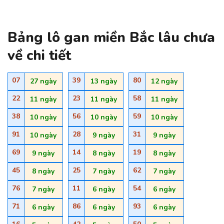
Bảng lô gan miền Bắc lâu chưa
về chi tiết
07
39
80
27 ngày
13 ngày
12 ngày
22
23
58
11 ngày
11 ngày
11 ngày
38
56
59
10 ngày
10 ngày
10 ngày
91
28
31
10 ngày
9 ngày
9 ngày
69
14
19
9 ngày
8 ngày
8 ngày
45
25
62
8 ngày
7 ngày
7 ngày
76
11
54
7 ngày
6 ngày
6 ngày
71
86
93
6 ngày
6 ngày
6 ngày