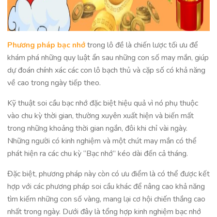
Phương pháp bạc nhớ
trong lô đề là chiến lược tối ưu để
khám phá những quy luật ẩn sau những con số may mắn, giúp
dự đoán chính xác các con lô bạch thủ và cặp số có khả năng
về cao trong ngày tiếp theo.
Kỹ thuật soi cầu bạc nhớ đặc biệt hiệu quả vì nó phụ thuộc
vào chu kỳ thời gian, thường xuyên xuất hiện và biến mất
trong những khoảng thời gian ngắn, đôi khi chỉ vài ngày.
Những người có kinh nghiệm và một chút may mắn có thể
phát hiện ra các chu kỳ “Bạc nhớ” kéo dài đến cả tháng.
Đặc biệt, phương pháp này còn có ưu điểm là có thể được kết
hợp với các phương pháp soi cầu khác để nâng cao khả năng
tìm kiếm những con số vàng, mang lại cơ hội chiến thắng cao
nhất trong ngày. Dưới đây là tổng hợp kinh nghiệm bạc nhớ