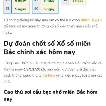
16
42
50
5 ngày
5 ngày
5 ngày
68
90
5 ngày
5 ngày
Từ những thống kê này, anh em có thể lựa chọn
đánh lô gan
để tăng cơ hội trúng thưởng xổ số kiến thiết miền Bắc mỗi
ngày.
Dự đoán chốt số Xổ số miền
Bắc chính xác hôm nay
Cùng Cao Thủ Soi Cầu đưa ra những dự báo siêu chính xác về
XSMB ngày
19/11/2025
, bao gồm dự đoán giải đặc biệt,
bạch thủ lô, song thủ lô,
lô kép
và lô xiên một cách chính xác
nhất.
Cao thủ soi cầu bạc nhớ miền Bắc hôm
nay