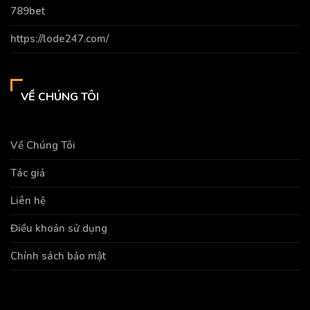
789bet
https://lode247.com/
VỀ CHÚNG TÔI
Về Chúng Tôi
Tác giả
Liên hệ
Điều khoản sử dụng
Chính sách bảo mật
Tự hào là điểm đến giải trí hàng đầu:
SHBET
SHBET