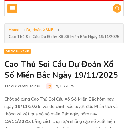
Home
Dự đoán XSMB
Cao Thủ Soi Cầu Dự Đoán Xổ Số Miền Bắc Ngày 19/11/2025
DỰ ĐOÁN XSMB
Cao Thủ Soi Cầu Dự Đoán Xổ
Số Miền Bắc Ngày 19/11/2025
Tác giả:
caothusoicau
19/11/2025
Chốt số cùng Cao Thủ Soi Cầu Xổ Số Miền Bắc hôm nay,
ngày
19/11/2025
, với độ chính xác tuyệt đối. Phân tích và
thống kê kết quả xổ số miền Bắc ngày hôm nay,
19/11/2025
, bằng cách chọn lựa những cặp số xuất hiện