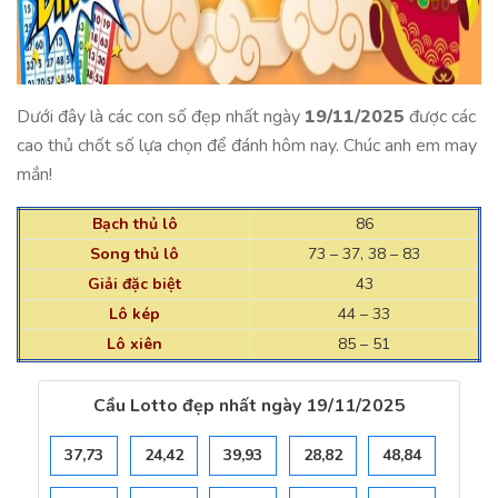
Dưới đây là các con số đẹp nhất ngày
19/11/2025
được các
cao thủ chốt số lựa chọn để đánh hôm nay. Chúc anh em may
mắn!
Bạch thủ lô
86
Song thủ lô
73 – 37, 38 – 83
Giải đặc biệt
43
Lô kép
44 – 33
Lô xiên
85 – 51
Cầu Lotto đẹp nhất ngày 19/11/2025
37,73
24,42
39,93
28,82
48,84