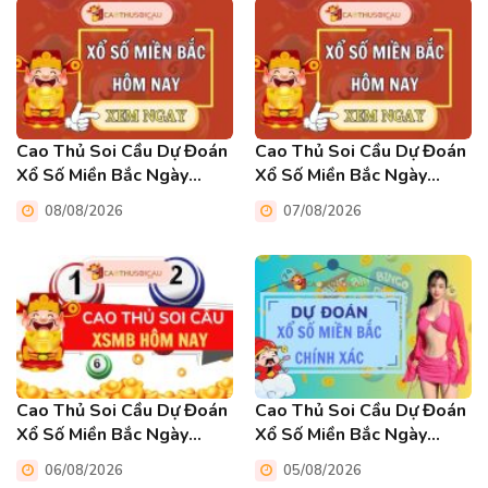
Cao Thủ Soi Cầu Dự Đoán
Cao Thủ Soi Cầu Dự Đoán
Xổ Số Miền Bắc Ngày
Xổ Số Miền Bắc Ngày
08/08/2026
07/08/2026
08/08/2026
07/08/2026
Cao Thủ Soi Cầu Dự Đoán
Cao Thủ Soi Cầu Dự Đoán
Xổ Số Miền Bắc Ngày
Xổ Số Miền Bắc Ngày
06/08/2026
05/08/2026
06/08/2026
05/08/2026