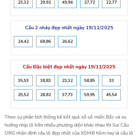
23,32
29,92
49,94
27,72
22,77
Cầu 2 nháy đẹp nhất ngày 19/11/2025
24,42
68,86
26,62
Cầu Đặc biệt đẹp nhất ngày 19/11/2025
35,53
38,83
23,32
58,85
33
25,52
28,82
37,73
59,95
45,54
Theo sự phân tích thống kê kết quả xổ số miền Bắc và xu
hướng nhịp lô trên nhiều phương diện khác nhau thì Soi Cầu
ORG nhận định cầu lô đẹp nhất của XSMB hôm nay là cầu lô