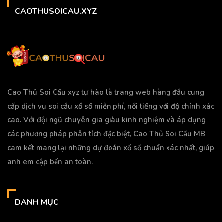
CAOTHUSOICAU.XYZ
Cao Thủ Soi Cầu xyz tự hào là trang web hàng đầu cung
cấp dịch vụ soi cầu xổ số miễn phí, nổi tiếng với độ chính xác
cao. Với đội ngũ chuyên gia giàu kinh nghiệm và áp dụng
các phương pháp phân tích đặc biệt, Cao Thủ Soi Cầu MB
cam kết mang lại những dự đoán xổ số chuẩn xác nhất, giúp
anh em cập bến an toàn.
DANH MỤC