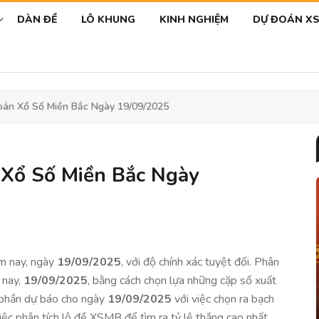
DÀN ĐỀ
LÔ KHUNG
KINH NGHIỆM
DỰ ĐOÁN X
oán Xổ Số Miền Bắc Ngày 19/09/2025
 Xổ Số Miền Bắc Ngày
m nay, ngày
19/09/2025
, với độ chính xác tuyệt đối. Phân
 nay,
19/09/2025
, bằng cách chọn lựa những cặp số xuất
 phần dự báo cho ngày
19/09/2025
với việc chọn ra bạch
 việc phân tích lô đề XSMB để tìm ra tỷ lệ thắng cao nhất.