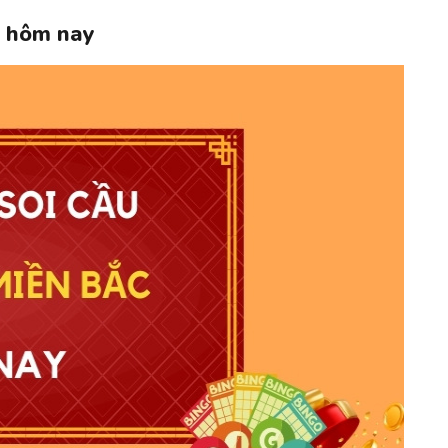
c hôm nay