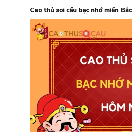
Cao thủ soi cầu bạc nhớ miền Bắ