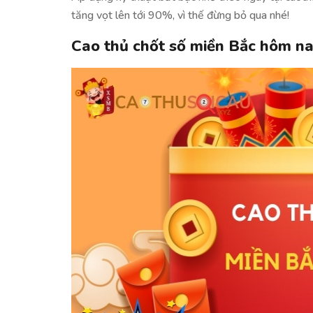
tăng vọt lên tới 90%, vì thế đừng bỏ qua nhé!
Cao thủ chốt số miền Bắc hôm n