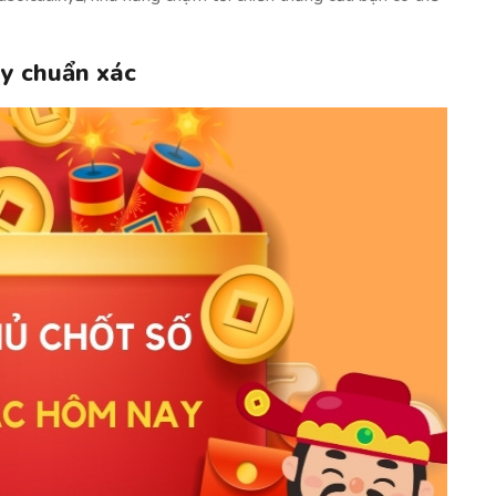
ay chuẩn xác