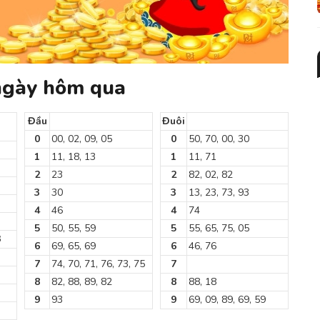
ngày hôm qua
Đầu
Đuôi
0
00, 02, 09, 05
0
50, 70, 00, 30
1
11, 18, 13
1
11, 71
2
23
2
82, 02, 82
3
30
3
13, 23, 73, 93
4
46
4
74
5
50, 55, 59
5
55, 65, 75, 05
3
6
69, 65, 69
6
46, 76
7
74, 70, 71, 76, 73, 75
7
8
82, 88, 89, 82
8
88, 18
9
93
9
69, 09, 89, 69, 59