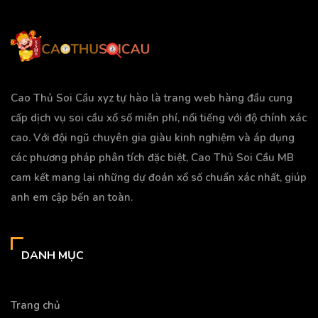
Cao Thủ Soi Cầu xyz tự hào là trang web hàng đầu cung
cấp dịch vụ soi cầu xổ số miễn phí, nổi tiếng với độ chính xác
cao. Với đội ngũ chuyên gia giàu kinh nghiệm và áp dụng
các phương pháp phân tích đặc biệt, Cao Thủ Soi Cầu MB
cam kết mang lại những dự đoán xổ số chuẩn xác nhất, giúp
anh em cập bến an toàn.
DANH MỤC
Trang chủ