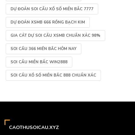
DỰ ĐOÁN SOI CẦU XỔ SỐ MIỀN BẮC 7777
DỰ ĐOÁN XSMB 666 RỒNG BẠCH KIM
GIA CÁT DỰ SOI CẦU XSMB CHUẨN XÁC 98%
SOI CẦU 366 MIỀN BẮC HÔM NAY
SOI CẦU MIỀN BẮC WIN2888
SOI CẦU XỔ SỐ MIỀN BẮC 888 CHUẨN XÁC
CAOTHUSOICAU.XYZ