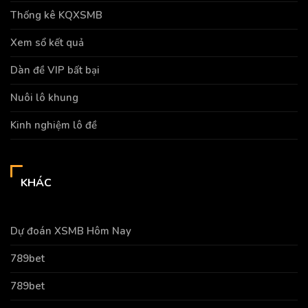
Thống kê KQXSMB
Xem sổ kết quả
Dàn đề VIP bất bại
Nuôi lô khung
Kinh nghiệm lô đề
KHÁC
Dự đoán XSMB Hôm Nay
789bet
789bet