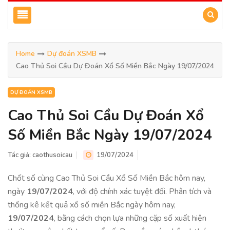
Home
Dự đoán XSMB
Cao Thủ Soi Cầu Dự Đoán Xổ Số Miền Bắc Ngày 19/07/2024
DỰ ĐOÁN XSMB
Cao Thủ Soi Cầu Dự Đoán Xổ
Số Miền Bắc Ngày 19/07/2024
Tác giả:
caothusoicau
19/07/2024
Chốt số cùng Cao Thủ Soi Cầu Xổ Số Miền Bắc hôm nay,
ngày
19/07/2024
, với độ chính xác tuyệt đối. Phân tích và
thống kê kết quả xổ số miền Bắc ngày hôm nay,
19/07/2024
, bằng cách chọn lựa những cặp số xuất hiện