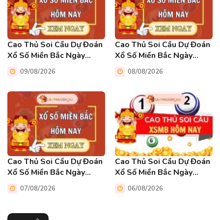
Cao Thủ Soi Cầu Dự Đoán
Cao Thủ Soi Cầu Dự Đoán
Xổ Số Miền Bắc Ngày
Xổ Số Miền Bắc Ngày
09/08/2026
08/08/2026
09/08/2026
08/08/2026
Cao Thủ Soi Cầu Dự Đoán
Cao Thủ Soi Cầu Dự Đoán
Xổ Số Miền Bắc Ngày
Xổ Số Miền Bắc Ngày
07/08/2026
06/08/2026
07/08/2026
06/08/2026