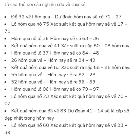
từ cao thủ soi cầu nghiên cứu và chia sẻ:
Đề 32 về hôm qua – Dự đoán hôm nay sẽ có 72 – 27
Lô hôm qua nổ 75 Xác suất kết quả hôm nay sẽ về 17 –
71
Hôm qua nổ lô 36 Hôm nay sẽ có 63 – 36
Kết quả hôm qua về 41 Xác suất ra cặp 80 – 08 hôm nay.
Hôm qua nổ lô 37 Hôm nay sẽ có 84 – 48
26 hôm qua về – Hôm nay sẽ ra 94 – 49
Kết quả hôm qua về 83 Xác suất ra cặp 58 – 85 hôm nay.
55 hôm qua về – Hôm nay sẽ ra 82 – 28
52 hôm qua về – Hôm nay sẽ ra 96 – 69
Hôm qua nổ lô 06 Hôm nay sẽ có 79 – 97
Lô hôm qua nổ 23 Xác suất kết quả hôm nay sẽ về 70 –
07
Kết quả hôm qua đã về 83 Dự đoán 41 – 14 sẽ là cặp số
đẹp nhất trong hôm nay
Lô hôm qua nổ 60 Xác suất kết quả hôm nay sẽ về 93 –
39