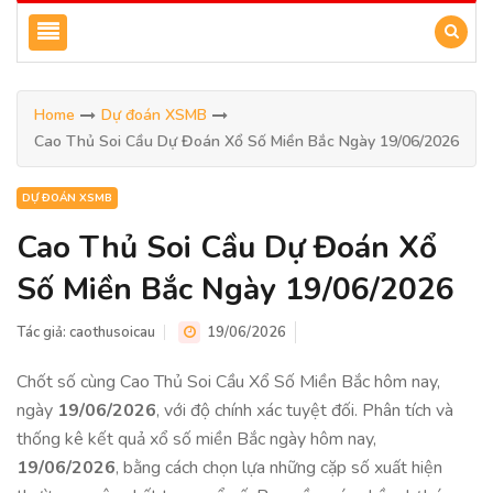
Home
Dự đoán XSMB
Cao Thủ Soi Cầu Dự Đoán Xổ Số Miền Bắc Ngày 19/06/2026
DỰ ĐOÁN XSMB
Cao Thủ Soi Cầu Dự Đoán Xổ
Số Miền Bắc Ngày 19/06/2026
Tác giả:
caothusoicau
19/06/2026
Chốt số cùng Cao Thủ Soi Cầu Xổ Số Miền Bắc hôm nay,
ngày
19/06/2026
, với độ chính xác tuyệt đối. Phân tích và
thống kê kết quả xổ số miền Bắc ngày hôm nay,
19/06/2026
, bằng cách chọn lựa những cặp số xuất hiện