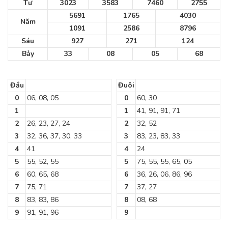
Tư
3023
3583
7460
2755
5691
1765
4030
Năm
1091
2586
8796
Sáu
927
271
124
Bảy
33
08
05
68
Đầu
Đuôi
0
06, 08, 05
0
60, 30
1
1
41, 91, 91, 71
2
26, 23, 27, 24
2
32, 52
3
32, 36, 37, 30, 33
3
83, 23, 83, 33
4
41
4
24
5
55, 52, 55
5
75, 55, 55, 65, 05
6
60, 65, 68
6
36, 26, 06, 86, 96
7
75, 71
7
37, 27
8
83, 83, 86
8
08, 68
9
91, 91, 96
9