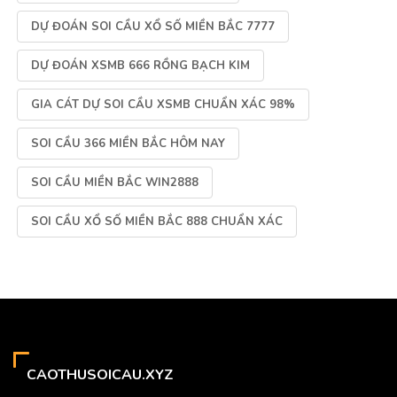
DỰ ĐOÁN SOI CẦU XỔ SỐ MIỀN BẮC 7777
DỰ ĐOÁN XSMB 666 RỒNG BẠCH KIM
GIA CÁT DỰ SOI CẦU XSMB CHUẨN XÁC 98%
SOI CẦU 366 MIỀN BẮC HÔM NAY
SOI CẦU MIỀN BẮC WIN2888
SOI CẦU XỔ SỐ MIỀN BẮC 888 CHUẨN XÁC
CAOTHUSOICAU.XYZ