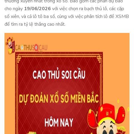
thường xuyên nhất trong xổ số. Bao gồm các phần dự báo
cho ngày
19/06/2026
với việc chọn ra bạch thủ lô, các cặp
số xiên, và cả lô tô ba số, cùng với việc phân tích lô đề XSMB
để tìm ra tỷ lệ thắng cao nhất.