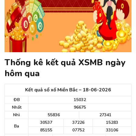
Thống kê kết quả XSMB ngày
hôm qua
Kết quả sổ xố Miền Bắc – 18-06-2026
ĐB
15032
Nhất
96675
Nhì
55836
27341
30537
37226
15283
Ba
85155
07752
33106