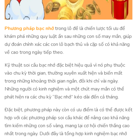
Phương pháp bạc nhớ
trong lô đề là chiến lược tối ưu để
khám phá những quy luật ẩn sau những con số may mắn, giúp
dự đoán chính xác các con lô bạch thủ và cặp số có khả năng
về cao trong ngày tiếp theo.
Kỹ thuật soi cầu bạc nhớ đặc biệt hiệu quả vì nó phụ thuộc
vào chu kỳ thời gian, thường xuyên xuất hiện và biến mất
trong những khoảng thời gian ngắn, đôi khi chỉ vài ngày.
Những người có kinh nghiệm và một chút may mắn có thể
phát hiện ra các chu kỳ “Bạc nhớ” kéo dài đến cả tháng.
Đặc biệt, phương pháp này còn có ưu điểm là có thể được kết
hợp với các phương pháp soi cầu khác để nâng cao khả năng
tìm kiếm những con số vàng, mang lại cơ hội chiến thắng cao
nhất trong ngày. Dưới đây là tổng hợp kinh nghiệm bạc nhớ