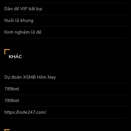
Dàn đề VIP bất bại
Nuôi lô khung
Kinh nghiệm lô đề
KHÁC
Dự đoán XSMB Hôm Nay
789bet
789bet
https://lode247.com/