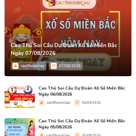
Cao Thủ Soi Cầu Dự Đoán Xổ Số Miền Bắc
Ngày 07/08/2026
caothusoicau
07/08/2026
Cao Thủ Soi Cầu Dự Đoán Xổ Số Miền Bắc
Ngày 06/08/2026
caothusoicau
06/08/2026
Cao Thủ Soi Cầu Dự Đoán Xổ Số Miền Bắc
Ngày 05/08/2026
caothusoicau
05/08/2026