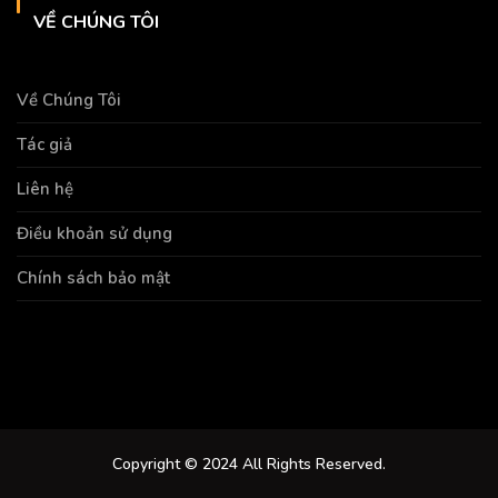
VỀ CHÚNG TÔI
Về Chúng Tôi
Tác giả
Liên hệ
Điều khoản sử dụng
Chính sách bảo mật
Tự hào là điểm đến giải trí hàng đầu:
SHBET
SHBET
https://new88.land/
Copyright © 2024 All Rights Reserved.