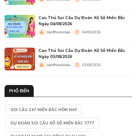
Cao Thủ Soi Cầu Dự Đoán Xổ Số Miền Bắc
Ngày 04/08/2026
caothusoicau
04/08/2026
Cao Thủ Soi Cầu Dự Đoán Xổ Số Miền Bắc
Ngày 03/08/2026
caothusoicau
03/08/2026
PHỔ BIẾN
SOI CẦU 247 MIỀN BẮC HÔM NAY
DỰ ĐOÁN SOI CẦU XỔ SỐ MIỀN BẮC 7777