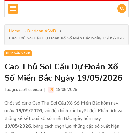
Home
Dự đoán XSMB
Cao Thủ Soi Cầu Dự Đoán Xổ Số Miền Bắc Ngày 19/05/2026
DỰ ĐOÁN XSMB
Cao Thủ Soi Cầu Dự Đoán Xổ
Số Miền Bắc Ngày 19/05/2026
Tác giả:
caothusoicau
19/05/2026
Chốt số cùng Cao Thủ Soi Cầu Xổ Số Miền Bắc hôm nay,
ngày
19/05/2026
, với độ chính xác tuyệt đối. Phân tích và
thống kê kết quả xổ số miền Bắc ngày hôm nay,
19/05/2026
, bằng cách chọn lựa những cặp số xuất hiện