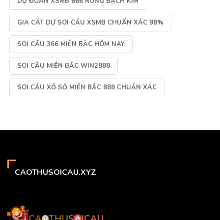
DỰ ĐOÁN XSMB 666 RỒNG BẠCH KIM
GIA CÁT DỰ SOI CẦU XSMB CHUẨN XÁC 98%
SOI CẦU 366 MIỀN BẮC HÔM NAY
SOI CẦU MIỀN BẮC WIN2888
SOI CẦU XỔ SỐ MIỀN BẮC 888 CHUẨN XÁC
CAOTHUSOICAU.XYZ