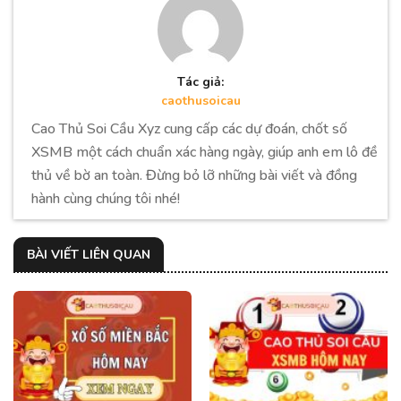
Tác giả:
caothusoicau
Cao Thủ Soi Cầu Xyz cung cấp các dự đoán, chốt số
XSMB một cách chuẩn xác hàng ngày, giúp anh em lô đề
thủ về bờ an toàn. Đừng bỏ lỡ những bài viết và đồng
hành cùng chúng tôi nhé!
BÀI VIẾT LIÊN QUAN