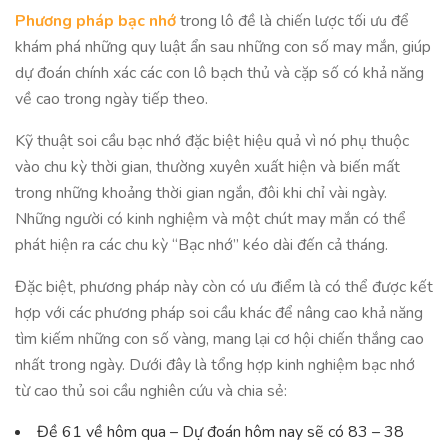
Phương pháp bạc nhớ
trong lô đề là chiến lược tối ưu để
khám phá những quy luật ẩn sau những con số may mắn, giúp
dự đoán chính xác các con lô bạch thủ và cặp số có khả năng
về cao trong ngày tiếp theo.
Kỹ thuật soi cầu bạc nhớ đặc biệt hiệu quả vì nó phụ thuộc
vào chu kỳ thời gian, thường xuyên xuất hiện và biến mất
trong những khoảng thời gian ngắn, đôi khi chỉ vài ngày.
Những người có kinh nghiệm và một chút may mắn có thể
phát hiện ra các chu kỳ “Bạc nhớ” kéo dài đến cả tháng.
Đặc biệt, phương pháp này còn có ưu điểm là có thể được kết
hợp với các phương pháp soi cầu khác để nâng cao khả năng
tìm kiếm những con số vàng, mang lại cơ hội chiến thắng cao
nhất trong ngày. Dưới đây là tổng hợp kinh nghiệm bạc nhớ
từ cao thủ soi cầu nghiên cứu và chia sẻ:
Đề 61 về hôm qua – Dự đoán hôm nay sẽ có 83 – 38