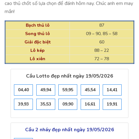
cao thủ chốt số lựa chọn để đánh hôm nay. Chúc anh em may
mắn!
Bạch thủ lô
87
Song thủ lô
09 – 90, 85 – 58
Giải đặc biệt
60
Lô kép
88 – 22
Lô xiên
72 – 78
Cầu Lotto đẹp nhất ngày 19/05/2026
04,40
49,94
59,95
45,54
14,41
39,93
35,53
09,90
16,61
19,91
Cầu 2 nháy đẹp nhất ngày 19/05/2026