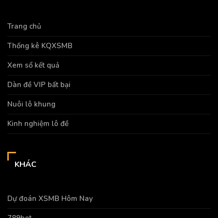
Trang chủ
Thống kê KQXSMB
Xem sổ kết quả
Dàn đề VIP bất bại
Nuôi lô khung
Kinh nghiệm lô đề
KHÁC
Dự đoán XSMB Hôm Nay