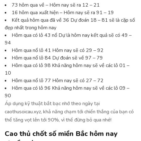
73 hôm qua về – Hôm nay sẽ ra 12 – 21
16 hôm qua xuất hiện – Hôm nay sẽ ra 91 – 19
Kết quả hôm qua đã về 36 Dự đoán 18 – 81 sẽ là cặp số
đẹp nhất trong hôm nay
Hôm qua có lô 43 nổ Dự là hôm nay kết quả sẽ có 49 –
94
Hôm qua nổ lô 41 Hôm nay sẽ có 29 – 92
Hôm qua nổ lô 84 Dự đoán sẽ về 97 – 79
Hôm qua có lô 98 Khả năng hôm nay sẽ về các lô 01 –
10
Hôm qua nổ lô 77 Hôm nay sẽ có 27 – 72
Hôm qua có lô 96 Khả năng hôm nay sẽ về các lô 09 –
90
Áp dụng kỹ thuật bắt bạc nhớ theo ngày tại
caothusoicau.xyz, khả năng chạm tới chiến thắng của bạn có
thể tăng vọt lên tới 90%, vì thế đừng bỏ qua nhé!
Cao thủ chốt số miền Bắc hôm nay