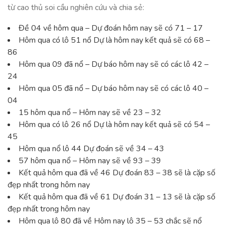
từ cao thủ soi cầu nghiên cứu và chia sẻ:
Đề 04 về hôm qua – Dự đoán hôm nay sẽ có 71 – 17
Hôm qua có lô 51 nổ Dự là hôm nay kết quả sẽ có 68 –
86
Hôm qua 09 đã nổ – Dự báo hôm nay sẽ có các lô 42 –
24
Hôm qua 05 đã nổ – Dự báo hôm nay sẽ có các lô 40 –
04
15 hôm qua nổ – Hôm nay sẽ về 23 – 32
Hôm qua có lô 26 nổ Dự là hôm nay kết quả sẽ có 54 –
45
Hôm qua nổ lô 44 Dự đoán sẽ về 34 – 43
57 hôm qua nổ – Hôm nay sẽ về 93 – 39
Kết quả hôm qua đã về 46 Dự đoán 83 – 38 sẽ là cặp số
đẹp nhất trong hôm nay
Kết quả hôm qua đã về 61 Dự đoán 31 – 13 sẽ là cặp số
đẹp nhất trong hôm nay
Hôm qua lô 80 đã về Hôm nay lô 35 – 53 chắc sẽ nổ