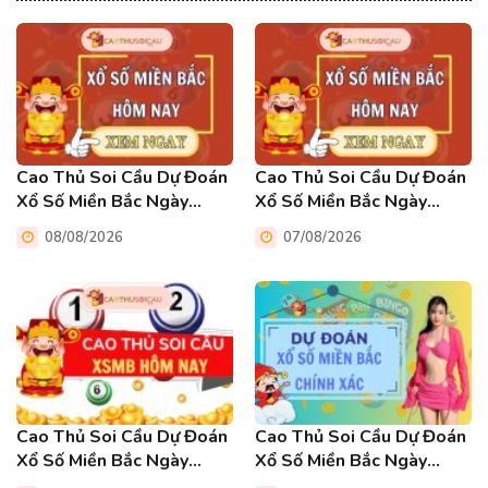
Cao Thủ Soi Cầu Dự Đoán
Cao Thủ Soi Cầu Dự Đoán
Xổ Số Miền Bắc Ngày
Xổ Số Miền Bắc Ngày
08/08/2026
07/08/2026
08/08/2026
07/08/2026
Cao Thủ Soi Cầu Dự Đoán
Cao Thủ Soi Cầu Dự Đoán
Xổ Số Miền Bắc Ngày
Xổ Số Miền Bắc Ngày
06/08/2026
05/08/2026