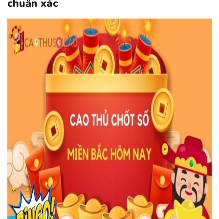
chuẩn xác