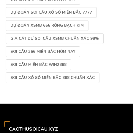
DỰ ĐOÁN SOI CẦU XỔ SỐ MIỀN BẮC 7777
DỰ ĐOÁN XSMB 666 RỒNG BẠCH KIM
GIA CÁT DỰ SOI CẦU XSMB CHUẨN XÁC 98%
SOI CẦU 366 MIỀN BẮC HÔM NAY
SOI CẦU MIỀN BẮC WIN2888
SOI CẦU XỔ SỐ MIỀN BẮC 888 CHUẨN XÁC
CAOTHUSOICAU.XYZ