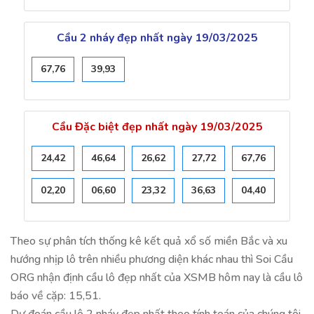
Cầu 2 nháy đẹp nhất ngày 19/03/2025
67,76
39,93
Cầu Đặc biệt đẹp nhất ngày 19/03/2025
24,42
46,64
26,62
27,72
67,76
02,20
06,60
23,32
36,63
04,40
Theo sự phân tích thống kê kết quả xổ số miền Bắc và xu
hướng nhịp lô trên nhiều phương diện khác nhau thì Soi Cầu
ORG nhận định cầu lô đẹp nhất của XSMB hôm nay là cầu lô
báo về cặp: 15,51.