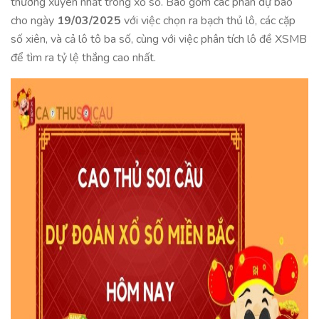
thường xuyên nhất trong xổ số. Bao gồm các phần dự báo
cho ngày
19/03/2025
với việc chọn ra bạch thủ lô, các cặp
số xiên, và cả lô tô ba số, cùng với việc phân tích lô đề XSMB
để tìm ra tỷ lệ thắng cao nhất.