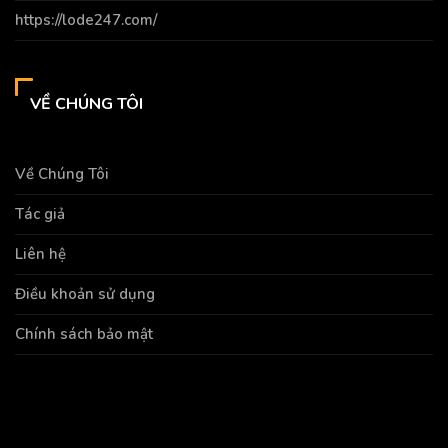
https://lode247.com/
VỀ CHÚNG TÔI
Về Chúng Tôi
Tác giả
Liên hệ
Điều khoản sử dụng
Chính sách bảo mật
Tự hào là điểm đến giải trí hàng đầu:
SHBET
SHBET
https://new88.land/