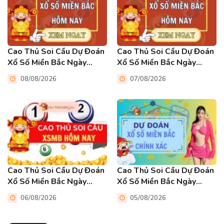
Cao Thủ Soi Cầu Dự Đoán
Cao Thủ Soi Cầu Dự Đoán
Xổ Số Miền Bắc Ngày
Xổ Số Miền Bắc Ngày
08/08/2026
07/08/2026
08/08/2026
07/08/2026
Cao Thủ Soi Cầu Dự Đoán
Cao Thủ Soi Cầu Dự Đoán
Xổ Số Miền Bắc Ngày
Xổ Số Miền Bắc Ngày
06/08/2026
05/08/2026
06/08/2026
05/08/2026