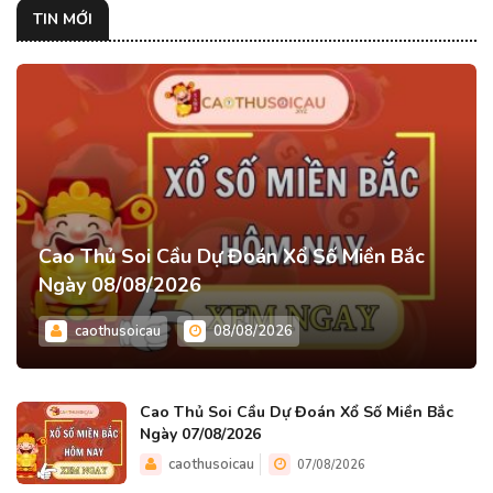
TIN MỚI
Cao Thủ Soi Cầu Dự Đoán Xổ Số Miền Bắc
Ngày 08/08/2026
caothusoicau
08/08/2026
Cao Thủ Soi Cầu Dự Đoán Xổ Số Miền Bắc
Ngày 07/08/2026
caothusoicau
07/08/2026