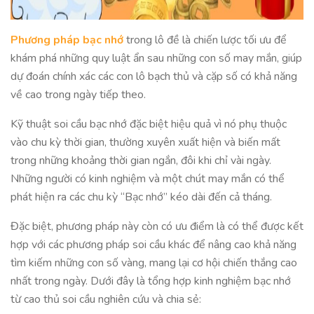
Phương pháp bạc nhớ
trong lô đề là chiến lược tối ưu để
khám phá những quy luật ẩn sau những con số may mắn, giúp
dự đoán chính xác các con lô bạch thủ và cặp số có khả năng
về cao trong ngày tiếp theo.
Kỹ thuật soi cầu bạc nhớ đặc biệt hiệu quả vì nó phụ thuộc
vào chu kỳ thời gian, thường xuyên xuất hiện và biến mất
trong những khoảng thời gian ngắn, đôi khi chỉ vài ngày.
Những người có kinh nghiệm và một chút may mắn có thể
phát hiện ra các chu kỳ “Bạc nhớ” kéo dài đến cả tháng.
Đặc biệt, phương pháp này còn có ưu điểm là có thể được kết
hợp với các phương pháp soi cầu khác để nâng cao khả năng
tìm kiếm những con số vàng, mang lại cơ hội chiến thắng cao
nhất trong ngày. Dưới đây là tổng hợp kinh nghiệm bạc nhớ
từ cao thủ soi cầu nghiên cứu và chia sẻ: