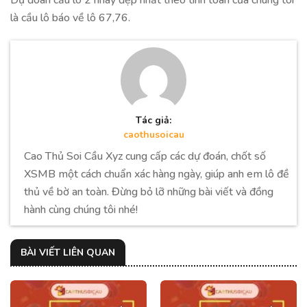
Dự đoán cầu lô 2 nháy đẹp nhất theo tính toán của chúng tôi
là cầu lô báo về lô 67,76.
Tác giả:
caothusoicau
Cao Thủ Soi Cầu Xyz cung cấp các dự đoán, chốt số
XSMB một cách chuẩn xác hàng ngày, giúp anh em lô đề
thủ về bờ an toàn. Đừng bỏ lỡ những bài viết và đồng
hành cùng chúng tôi nhé!
BÀI VIẾT LIÊN QUAN