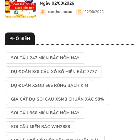
Ngày 02/08/2026
caothusoicau
02/08/2026
PHỔ BIẾN
SOI CẦU 247 MIỀN BẮC HÔM NAY
DỰ ĐOÁN SOI CẦU XỔ SỐ MIỀN BẮC 7777
DỰ ĐOÁN XSMB 666 RỒNG BẠCH KIM
GIA CÁT DỰ SOI CẦU XSMB CHUẨN XÁC 98%
SOI CẦU 366 MIỀN BẮC HÔM NAY
SOI CẦU MIỀN BẮC WIN2888