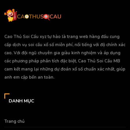
Cao Thủ Soi Cầu xyz tự hào là trang web hàng đầu cung
cấp dịch vụ soi cầu xổ số miễn phí, nổi tiếng với độ chính xác
cao. Với đội ngũ chuyên gia giàu kinh nghiệm và áp dụng
các phương pháp phân tích đặc biệt, Cao Thủ Soi Cầu MB
cam kết mang lại những dự đoán xổ số chuẩn xác nhất, giúp
anh em cập bến an toàn.
DANH MỤC
Trang chủ