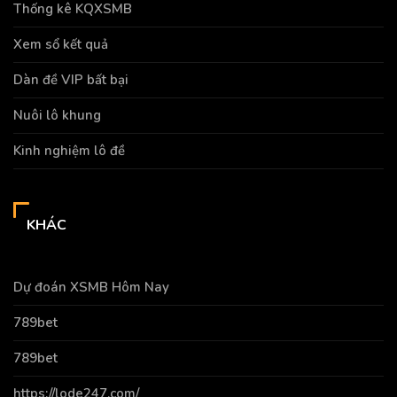
Thống kê KQXSMB
Xem sổ kết quả
Dàn đề VIP bất bại
Nuôi lô khung
Kinh nghiệm lô đề
KHÁC
Dự đoán XSMB Hôm Nay
789bet
789bet
https://lode247.com/