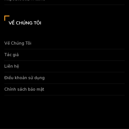
VỀ CHÚNG TÔI
Về Chúng Tôi
Tác giả
Liên hệ
Điều khoản sử dụng
Chính sách bảo mật
Tự hào là điểm đến giải trí hàng đầu:
SHBET
SHBET
https://new88.land/