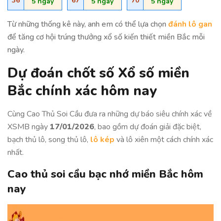
36
67
70
5 ngày
5 ngày
5 ngày
Từ những thống kê này, anh em có thể lựa chọn
đánh lô gan
để tăng cơ hội trúng thưởng xổ số kiến thiết miền Bắc mỗi
ngày.
Dự đoán chốt số Xổ số miền
Bắc chính xác hôm nay
Cùng Cao Thủ Soi Cầu đưa ra những dự báo siêu chính xác về
XSMB ngày
17/01/2026
, bao gồm dự đoán giải đặc biệt,
bạch thủ lô, song thủ lô,
lô kép
và lô xiên một cách chính xác
nhất.
Cao thủ soi cầu bạc nhớ miền Bắc hôm
nay