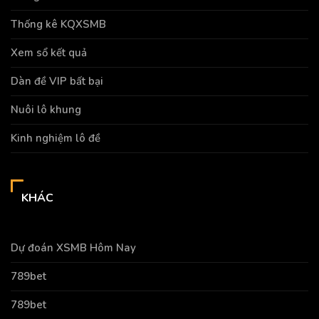
Thống kê KQXSMB
Xem sổ kết quả
Dàn đề VIP bất bại
Nuôi lô khung
Kinh nghiệm lô đề
KHÁC
Dự đoán XSMB Hôm Nay
789bet
789bet