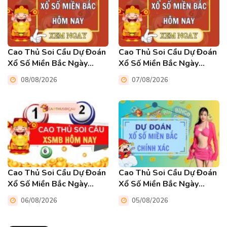
Cao Thủ Soi Cầu Dự Đoán
Cao Thủ Soi Cầu Dự Đoán
Xổ Số Miền Bắc Ngày
Xổ Số Miền Bắc Ngày
08/08/2026
07/08/2026
08/08/2026
07/08/2026
Cao Thủ Soi Cầu Dự Đoán
Cao Thủ Soi Cầu Dự Đoán
Xổ Số Miền Bắc Ngày
Xổ Số Miền Bắc Ngày
06/08/2026
05/08/2026
06/08/2026
05/08/2026