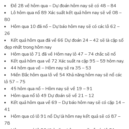
Đề 28 về hôm qua – Dự đoán hôm nay sẽ có 48 – 84
Lô hôm qua nổ 89 Xác suất kết quả hôm nay sẽ về 08 –
80
Hôm qua 10 đã nổ – Dự báo hôm nay sẽ có các lô 62 –
26
Kết quả hôm qua đã về 66 Dự đoán 24 – 42 sẽ là cặp số
đẹp nhất trong hôm nay
Hôm qua lô 71 đã về Hôm nay lô 47 – 74 chắc sẽ nổ
Kết quả hôm qua về 72 Xác suất ra cặp 95 – 59 hôm nay.
44 hôm qua về – Hôm nay sẽ ra 35 – 53
Miền Bắc hôm qua lô về 54 Khả năng hôm nay sẽ nổ các
lô 57 – 75
45 hôm qua nổ – Hôm nay sẽ về 19 – 91
Hôm qua nổ lô 49 Dự đoán sẽ về 21 – 12
Kết quả hôm qua về 69 – Dự báo hôm nay sẽ có cặp 14 –
41
Hôm qua có lô 91 nổ Dự là hôm nay kết quả sẽ có 87 –
78