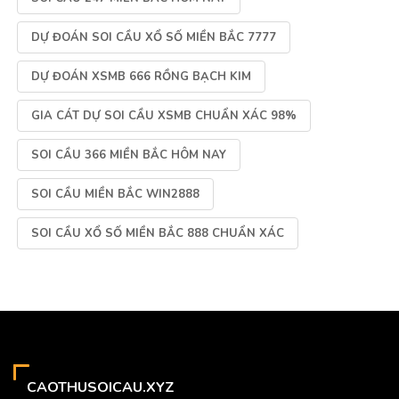
DỰ ĐOÁN SOI CẦU XỔ SỐ MIỀN BẮC 7777
DỰ ĐOÁN XSMB 666 RỒNG BẠCH KIM
GIA CÁT DỰ SOI CẦU XSMB CHUẨN XÁC 98%
SOI CẦU 366 MIỀN BẮC HÔM NAY
SOI CẦU MIỀN BẮC WIN2888
SOI CẦU XỔ SỐ MIỀN BẮC 888 CHUẨN XÁC
CAOTHUSOICAU.XYZ