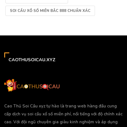
SOI CẦU XỔ SỐ MIỀN BẮC 888 CHUẨN XÁC
CAOTHUSOICAU.XYZ
Cao Thủ Soi Cầu xyz tự hào là trang web hàng đầu cung
cấp dịch vụ soi cầu xổ số miễn phí, nổi tiếng với độ chính xác
cao. Với đội ngũ chuyên gia giàu kinh nghiệm và áp dụng