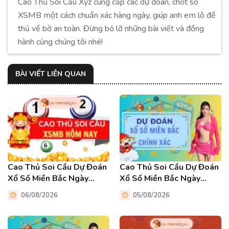
Cao Thủ Soi Cầu Xyz cung cấp các dự đoán, chốt số
XSMB một cách chuẩn xác hàng ngày, giúp anh em lô đề
thủ về bờ an toàn. Đừng bỏ lỡ những bài viết và đồng
hành cùng chúng tôi nhé!
BÀI VIẾT LIÊN QUAN
Cao Thủ Soi Cầu Dự Đoán
Cao Thủ Soi Cầu Dự Đoán
Xổ Số Miền Bắc Ngày
Xổ Số Miền Bắc Ngày
06/08/2026
05/08/2026
06/08/2026
05/08/2026