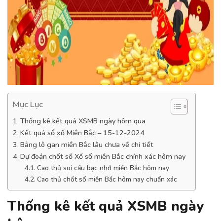
Mục Lục
Thống kê kết quả XSMB ngày hôm qua
Kết quả sổ xố Miền Bắc – 15-12-2024
Bảng lô gan miền Bắc lâu chưa về chi tiết
Dự đoán chốt số Xổ số miền Bắc chính xác hôm nay
Cao thủ soi cầu bạc nhớ miền Bắc hôm nay
Cao thủ chốt số miền Bắc hôm nay chuẩn xác
Thống kê kết quả XSMB ngày