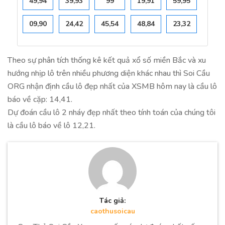
49,94
39,93
99
19,91
59,95
09,90
24,42
45,54
48,84
23,32
Theo sự phân tích thống kê kết quả xổ số miền Bắc và xu
hướng nhịp lô trên nhiều phương diện khác nhau thì Soi Cầu
ORG nhận định cầu lô đẹp nhất của XSMB hôm nay là cầu lô
báo về cặp: 14,41.
Dự đoán cầu lô 2 nháy đẹp nhất theo tính toán của chúng tôi
là cầu lô báo về lô 12,21.
Tác giả:
caothusoicau