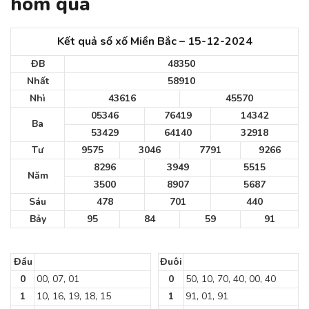
hôm qua
Kết quả sổ xố Miền Bắc – 15-12-2024
ĐB
48350
Nhất
58910
Nhì
43616
45570
05346
76419
14342
Ba
53429
64140
32918
Tư
9575
3046
7791
9266
8296
3949
5515
Năm
3500
8907
5687
Sáu
478
701
440
Bảy
95
84
59
91
Đầu
Đuôi
0
00, 07, 01
0
50, 10, 70, 40, 00, 40
1
10, 16, 19, 18, 15
1
91, 01, 91