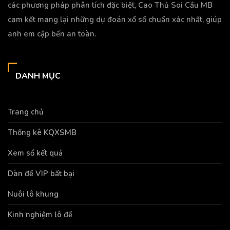
các phương pháp phân tích đặc biệt, Cao Thủ Soi Cầu MB
cam kết mang lại những dự đoán xổ số chuẩn xác nhất, giúp
anh em cập bến an toàn.
DANH MỤC
Trang chủ
Thống kê KQXSMB
Xem sổ kết quả
Dàn đề VIP bất bại
Nuôi lô khung
Kinh nghiệm lô đề