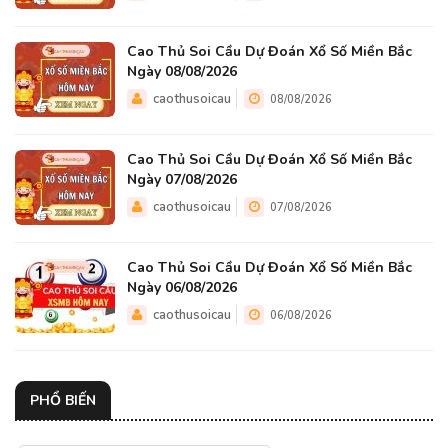
Cao Thủ Soi Cầu Dự Đoán Xổ Số Miền Bắc
Ngày 08/08/2026
caothusoicau
08/08/2026
Cao Thủ Soi Cầu Dự Đoán Xổ Số Miền Bắc
Ngày 07/08/2026
caothusoicau
07/08/2026
Cao Thủ Soi Cầu Dự Đoán Xổ Số Miền Bắc
Ngày 06/08/2026
caothusoicau
06/08/2026
PHỔ BIẾN