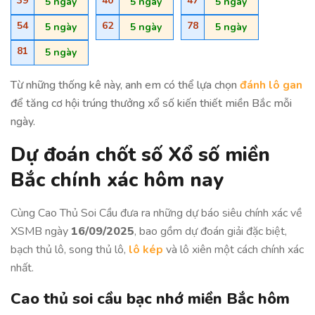
39
40
47
5 ngày
5 ngày
5 ngày
54
62
78
5 ngày
5 ngày
5 ngày
81
5 ngày
Từ những thống kê này, anh em có thể lựa chọn
đánh lô gan
để tăng cơ hội trúng thưởng xổ số kiến thiết miền Bắc mỗi
ngày.
Dự đoán chốt số Xổ số miền
Bắc chính xác hôm nay
Cùng Cao Thủ Soi Cầu đưa ra những dự báo siêu chính xác về
XSMB ngày
16/09/2025
, bao gồm dự đoán giải đặc biệt,
bạch thủ lô, song thủ lô,
lô kép
và lô xiên một cách chính xác
nhất.
Cao thủ soi cầu bạc nhớ miền Bắc hôm