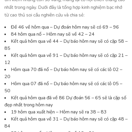
nhất trong ngày. Dưới đây là tổng hợp kinh nghiệm bạc nhớ
từ cao thủ soi cầu nghiên cứu và chia sẻ:
Đề 46 về hôm qua – Dự đoán hôm nay sẽ có 69 – 96
84 hôm qua nổ – Hôm nay sẽ về 42 – 24
Kết quả hôm qua về 44 – Dự báo hôm nay sẽ có cặp 58 –
85
Kết quả hôm qua về 91 – Dự báo hôm nay sẽ có cặp 21 –
12
Hôm qua 70 đã nổ – Dự báo hôm nay sẽ có các lô 02 –
20
Hôm qua 07 đã nổ – Dự báo hôm nay sẽ có các lô 05 –
50
Kết quả hôm qua đã về 86 Dự đoán 56 – 65 sẽ là cặp số
đẹp nhất trong hôm nay
19 hôm qua xuất hiện – Hôm nay sẽ ra 38 – 83
Kết quả hôm qua về 31 – Dự báo hôm nay sẽ có cặp 48 –
84