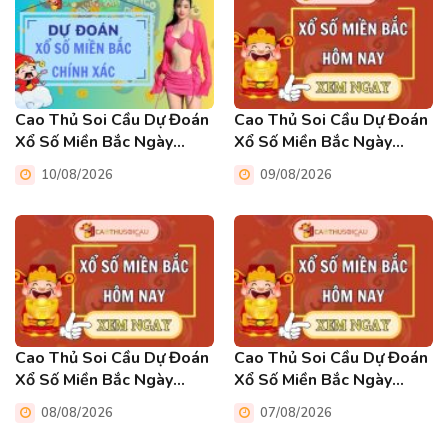
Cao Thủ Soi Cầu Dự Đoán
Cao Thủ Soi Cầu Dự Đoán
Xổ Số Miền Bắc Ngày
Xổ Số Miền Bắc Ngày
10/08/2026
09/08/2026
10/08/2026
09/08/2026
Cao Thủ Soi Cầu Dự Đoán
Cao Thủ Soi Cầu Dự Đoán
Xổ Số Miền Bắc Ngày
Xổ Số Miền Bắc Ngày
08/08/2026
07/08/2026
08/08/2026
07/08/2026