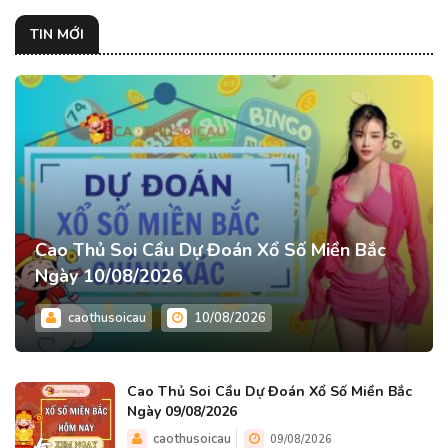
TIN MỚI
Cao Thủ Soi Cầu Dự Đoán Xổ Số Miền Bắc
Ngày 10/08/2026
caothusoicau
10/08/2026
Cao Thủ Soi Cầu Dự Đoán Xổ Số Miền Bắc
Ngày 09/08/2026
caothusoicau
09/08/2026