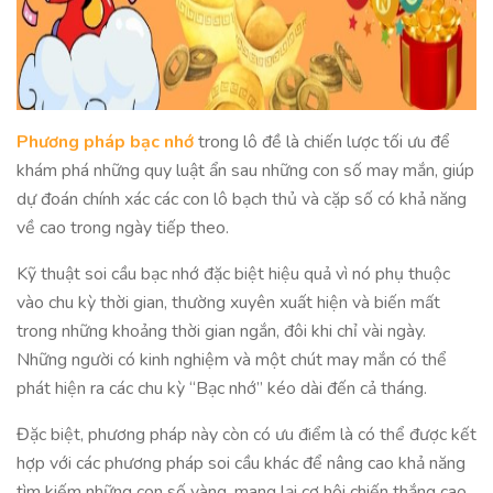
Phương pháp bạc nhớ
trong lô đề là chiến lược tối ưu để
khám phá những quy luật ẩn sau những con số may mắn, giúp
dự đoán chính xác các con lô bạch thủ và cặp số có khả năng
về cao trong ngày tiếp theo.
Kỹ thuật soi cầu bạc nhớ đặc biệt hiệu quả vì nó phụ thuộc
vào chu kỳ thời gian, thường xuyên xuất hiện và biến mất
trong những khoảng thời gian ngắn, đôi khi chỉ vài ngày.
Những người có kinh nghiệm và một chút may mắn có thể
phát hiện ra các chu kỳ “Bạc nhớ” kéo dài đến cả tháng.
Đặc biệt, phương pháp này còn có ưu điểm là có thể được kết
hợp với các phương pháp soi cầu khác để nâng cao khả năng
tìm kiếm những con số vàng, mang lại cơ hội chiến thắng cao