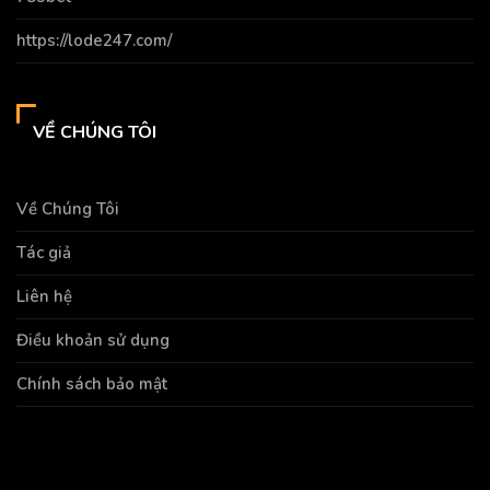
https://lode247.com/
VỀ CHÚNG TÔI
Về Chúng Tôi
Tác giả
Liên hệ
Điều khoản sử dụng
Chính sách bảo mật
Tự hào là điểm đến giải trí hàng đầu:
SHBET
SHBET
https://new88.land/