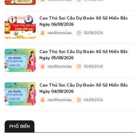
Cao Thủ Soi Cầu Dự Đoán Xổ Số Miền Bắc
Ngày 06/08/2026
caothusoicau
06/08/2026
Cao Thủ Soi Cầu Dự Đoán Xổ Số Miền Bắc
Ngày 05/08/2026
caothusoicau
05/08/2026
Cao Thủ Soi Cầu Dự Đoán Xổ Số Miền Bắc
Ngày 04/08/2026
caothusoicau
04/08/2026
PHỔ BIẾN