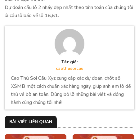
Dự đoán cầu lô 2 nháy đẹp nhất theo tính toán của chúng tôi
là cầu lô báo về lô 18,81.
Tác giả:
caothusoicau
Cao Thủ Soi Cầu Xyz cung cấp các dự đoán, chốt số
XSMB một cách chuẩn xác hàng ngày, giúp anh em lô đề
thủ về bờ an toàn. Đừng bỏ lỡ những bài viết và đồng
hành cùng chúng tôi nhé!
BÀI VIẾT LIÊN QUAN