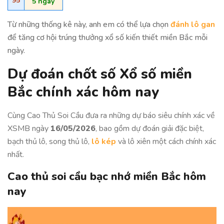
95
5 ngày
Từ những thống kê này, anh em có thể lựa chọn
đánh lô gan
để tăng cơ hội trúng thưởng xổ số kiến thiết miền Bắc mỗi
ngày.
Dự đoán chốt số Xổ số miền
Bắc chính xác hôm nay
Cùng Cao Thủ Soi Cầu đưa ra những dự báo siêu chính xác về
XSMB ngày
16/05/2026
, bao gồm dự đoán giải đặc biệt,
bạch thủ lô, song thủ lô,
lô kép
và lô xiên một cách chính xác
nhất.
Cao thủ soi cầu bạc nhớ miền Bắc hôm
nay