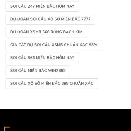
SOI CẦU 247 MIỀN BẮC HÔM NAY
DỰ ĐOÁN SOI CẦU XỔ SỐ MIỀN BẮC 7777
DỰ ĐOÁN XSMB 666 RỒNG BẠCH KIM
GIA CÁT DỰ SOI CẦU XSMB CHUẨN XÁC 98%
SOI CẦU 366 MIỀN BẮC HÔM NAY
SOI CẦU MIỀN BẮC WIN2888
SOI CẦU XỔ SỐ MIỀN BẮC 888 CHUẨN XÁC