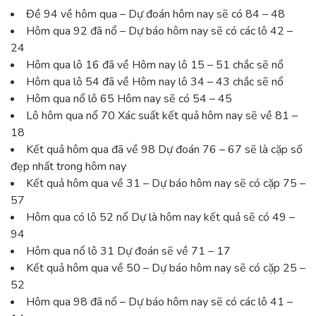
Đề 94 về hôm qua – Dự đoán hôm nay sẽ có 84 – 48
Hôm qua 92 đã nổ – Dự báo hôm nay sẽ có các lô 42 –
24
Hôm qua lô 16 đã về Hôm nay lô 15 – 51 chắc sẽ nổ
Hôm qua lô 54 đã về Hôm nay lô 34 – 43 chắc sẽ nổ
Hôm qua nổ lô 65 Hôm nay sẽ có 54 – 45
Lô hôm qua nổ 70 Xác suất kết quả hôm nay sẽ về 81 –
18
Kết quả hôm qua đã về 98 Dự đoán 76 – 67 sẽ là cặp số
đẹp nhất trong hôm nay
Kết quả hôm qua về 31 – Dự báo hôm nay sẽ có cặp 75 –
57
Hôm qua có lô 52 nổ Dự là hôm nay kết quả sẽ có 49 –
94
Hôm qua nổ lô 31 Dự đoán sẽ về 71 – 17
Kết quả hôm qua về 50 – Dự báo hôm nay sẽ có cặp 25 –
52
Hôm qua 98 đã nổ – Dự báo hôm nay sẽ có các lô 41 –