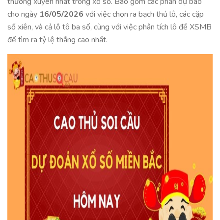
thường xuyên nhất trong xổ số. Bao gồm các phần dự báo
cho ngày
16/05/2026
với việc chọn ra bạch thủ lô, các cặp
số xiên, và cả lô tô ba số, cùng với việc phân tích lô đề XSMB
để tìm ra tỷ lệ thắng cao nhất.