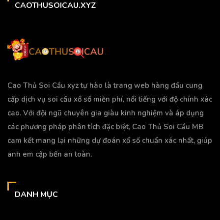
CAOTHUSOICAU.XYZ
Cao Thủ Soi Cầu xyz tự hào là trang web hàng đầu cung
cấp dịch vụ soi cầu xổ số miễn phí, nổi tiếng với độ chính xác
cao. Với đội ngũ chuyên gia giàu kinh nghiệm và áp dụng
các phương pháp phân tích đặc biệt, Cao Thủ Soi Cầu MB
cam kết mang lại những dự đoán xổ số chuẩn xác nhất, giúp
anh em cập bến an toàn.
DANH MỤC