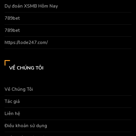
Dự đoán XSMB Hôm Nay
789bet
789bet
https://lode247.com/
VỀ CHÚNG TÔI
Về Chúng Tôi
Tác giả
Liên hệ
Điều khoản sử dụng