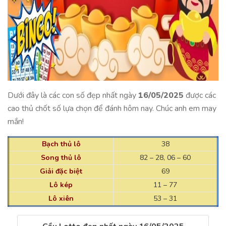
Dưới đây là các con số đẹp nhất ngày
16/05/2025
được các
cao thủ chốt số lựa chọn để đánh hôm nay. Chúc anh em may
mắn!
Bạch thủ lô
38
Song thủ lô
82 – 28, 06 – 60
Giải đặc biệt
69
Lô kép
11 – 77
Lô xiên
53 – 31