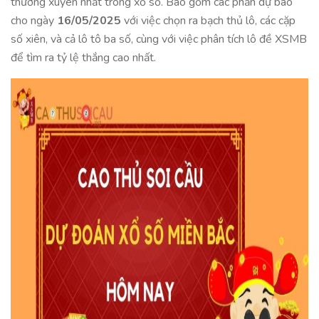
thường xuyên nhất trong xổ số. Bao gồm các phần dự báo
cho ngày
16/05/2025
với việc chọn ra bạch thủ lô, các cặp
số xiên, và cả lô tô ba số, cùng với việc phân tích lô đề XSMB
để tìm ra tỷ lệ thắng cao nhất.