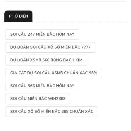
PHỔ BIẾN
SOI CẦU 247 MIỀN BẮC HÔM NAY
DỰ ĐOÁN SOI CẦU XỔ SỐ MIỀN BẮC 7777
DỰ ĐOÁN XSMB 666 RỒNG BẠCH KIM
GIA CÁT DỰ SOI CẦU XSMB CHUẨN XÁC 98%
SOI CẦU 366 MIỀN BẮC HÔM NAY
SOI CẦU MIỀN BẮC WIN2888
SOI CẦU XỔ SỐ MIỀN BẮC 888 CHUẨN XÁC