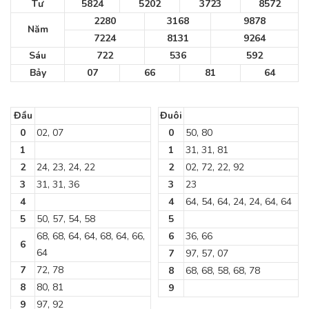
Tư
5824
5202
3723
8572
2280
3168
9878
Năm
7224
8131
9264
Sáu
722
536
592
Bảy
07
66
81
64
Đầu
Đuôi
0
02, 07
0
50, 80
1
1
31, 31, 81
2
24, 23, 24, 22
2
02, 72, 22, 92
3
31, 31, 36
3
23
4
4
64, 54, 64, 24, 24, 64, 64
5
50, 57, 54, 58
5
68, 68, 64, 64, 68, 64, 66,
6
36, 66
6
64
7
97, 57, 07
7
72, 78
8
68, 68, 58, 68, 78
8
80, 81
9
9
97, 92