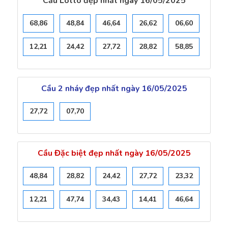
Cầu Lotto đẹp nhất ngày 16/05/2025
68,86
48,84
46,64
26,62
06,60
12,21
24,42
27,72
28,82
58,85
Cầu 2 nháy đẹp nhất ngày 16/05/2025
27,72
07,70
Cầu Đặc biệt đẹp nhất ngày 16/05/2025
48,84
28,82
24,42
27,72
23,32
12,21
47,74
34,43
14,41
46,64