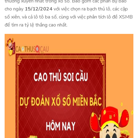
thường xuyên nhất trong xổ số. Bao gồm các phần dự báo
cho ngày
15/12/2024
với việc chọn ra bạch thủ lô, các cặp
số xiên, và cả lô tô ba số, cùng với việc phân tích lô đề XSMB
để tìm ra tỷ lệ thắng cao nhất.