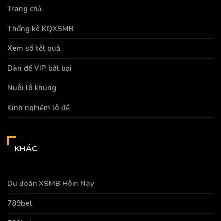
Trang chủ
Thống kê KQXSMB
Xem sổ kết quả
Dàn đề VIP bất bại
Nuôi lô khung
Kinh nghiệm lô đề
KHÁC
Dự đoán XSMB Hôm Nay
789bet