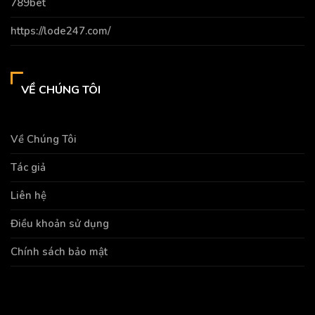
789bet
https://lode247.com/
VỀ CHÚNG TÔI
Về Chúng Tôi
Tác giả
Liên hệ
Điều khoản sử dụng
Chính sách bảo mật
Tự hào là điểm đến giải trí hàng đầu:
SHBET
SHBET