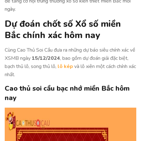
để tăng cơ hội trúng thưởng xổ số kiến thiết miền Bắc mỗi
ngày.
Dự đoán chốt số Xổ số miền
Bắc chính xác hôm nay
Cùng Cao Thủ Soi Cầu đưa ra những dự báo siêu chính xác về
XSMB ngày
15/12/2024
, bao gồm dự đoán giải đặc biệt,
bạch thủ lô, song thủ lô,
lô kép
và lô xiên một cách chính xác
nhất.
Cao thủ soi cầu bạc nhớ miền Bắc hôm
nay