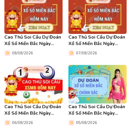
Cao Thủ Soi Cầu Dự Đoán
Cao Thủ Soi Cầu Dự Đoán
Xổ Số Miền Bắc Ngày
Xổ Số Miền Bắc Ngày
08/08/2026
07/08/2026
08/08/2026
07/08/2026
Cao Thủ Soi Cầu Dự Đoán
Cao Thủ Soi Cầu Dự Đoán
Xổ Số Miền Bắc Ngày
Xổ Số Miền Bắc Ngày
06/08/2026
05/08/2026
06/08/2026
05/08/2026