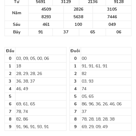
Tư
5691
3129
2136
9128
4509
2826
3105
Năm
8293
5638
7446
Sáu
461
100
049
Bảy
91
37
65
06
Đầu
Đuôi
0
03, 09, 05, 00, 06
0
00
1
18
1
91, 91, 61, 91
2
28, 29, 28, 26
2
82
3
36, 38, 37
3
03, 93
4
46, 49
4
74
5
5
05, 65
6
69, 61, 65
6
86, 96, 36, 26, 46, 06
7
78, 74
7
37
8
82, 86
8
78, 28, 18, 28, 38
9
91, 96, 91, 93, 91
9
69, 29, 09, 49