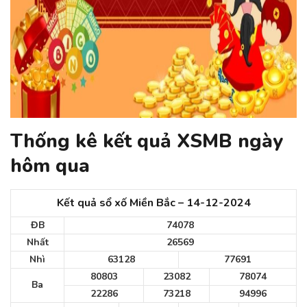
Thống kê kết quả XSMB ngày
hôm qua
Kết quả sổ xố Miền Bắc – 14-12-2024
ĐB
74078
Nhất
26569
Nhì
63128
77691
80803
23082
78074
Ba
22286
73218
94996