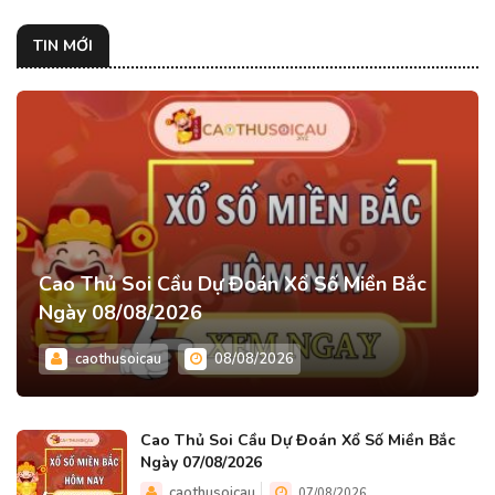
TIN MỚI
Cao Thủ Soi Cầu Dự Đoán Xổ Số Miền Bắc
Ngày 08/08/2026
caothusoicau
08/08/2026
Cao Thủ Soi Cầu Dự Đoán Xổ Số Miền Bắc
Ngày 07/08/2026
caothusoicau
07/08/2026