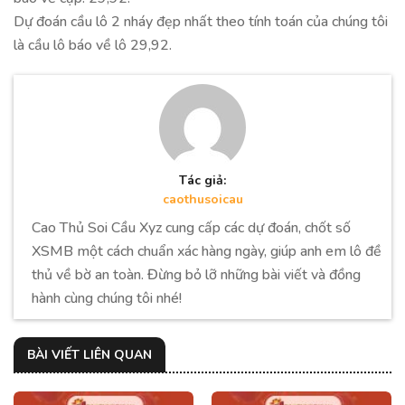
Dự đoán cầu lô 2 nháy đẹp nhất theo tính toán của chúng tôi
là cầu lô báo về lô 29,92.
Tác giả:
caothusoicau
Cao Thủ Soi Cầu Xyz cung cấp các dự đoán, chốt số
XSMB một cách chuẩn xác hàng ngày, giúp anh em lô đề
thủ về bờ an toàn. Đừng bỏ lỡ những bài viết và đồng
hành cùng chúng tôi nhé!
BÀI VIẾT LIÊN QUAN