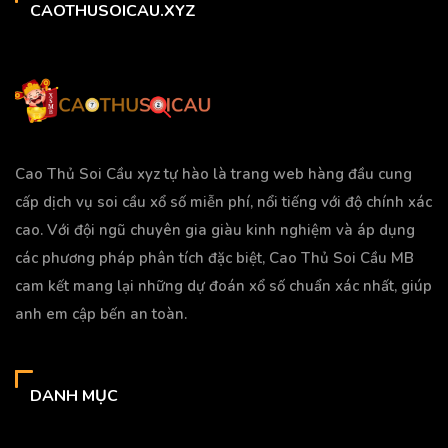
CAOTHUSOICAU.XYZ
Cao Thủ Soi Cầu xyz tự hào là trang web hàng đầu cung
cấp dịch vụ soi cầu xổ số miễn phí, nổi tiếng với độ chính xác
cao. Với đội ngũ chuyên gia giàu kinh nghiệm và áp dụng
các phương pháp phân tích đặc biệt, Cao Thủ Soi Cầu MB
cam kết mang lại những dự đoán xổ số chuẩn xác nhất, giúp
anh em cập bến an toàn.
DANH MỤC