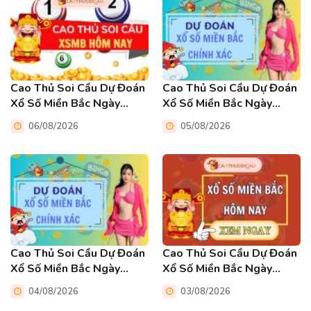
Cao Thủ Soi Cầu Dự Đoán
Cao Thủ Soi Cầu Dự Đoán
Xổ Số Miền Bắc Ngày
Xổ Số Miền Bắc Ngày
06/08/2026
05/08/2026
06/08/2026
05/08/2026
Cao Thủ Soi Cầu Dự Đoán
Cao Thủ Soi Cầu Dự Đoán
Xổ Số Miền Bắc Ngày
Xổ Số Miền Bắc Ngày
04/08/2026
03/08/2026
04/08/2026
03/08/2026