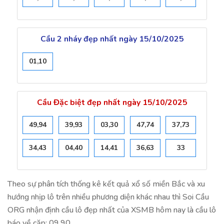
Cầu 2 nháy đẹp nhất ngày 15/10/2025
01,10
Cầu Đặc biệt đẹp nhất ngày 15/10/2025
49,94
39,93
03,30
47,74
37,73
34,43
04,40
14,41
36,63
33
Theo sự phân tích thống kê kết quả xổ số miền Bắc và xu
hướng nhịp lô trên nhiều phương diện khác nhau thì Soi Cầu
ORG nhận định cầu lô đẹp nhất của XSMB hôm nay là cầu lô
báo về cặp: 09,90.