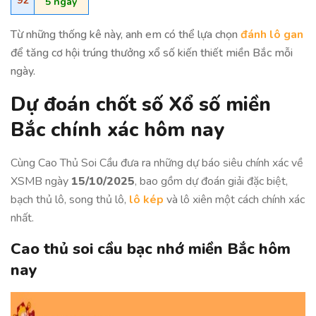
92
5 ngày
Từ những thống kê này, anh em có thể lựa chọn
đánh lô gan
để tăng cơ hội trúng thưởng xổ số kiến thiết miền Bắc mỗi
ngày.
Dự đoán chốt số Xổ số miền
Bắc chính xác hôm nay
Cùng Cao Thủ Soi Cầu đưa ra những dự báo siêu chính xác về
XSMB ngày
15/10/2025
, bao gồm dự đoán giải đặc biệt,
bạch thủ lô, song thủ lô,
lô kép
và lô xiên một cách chính xác
nhất.
Cao thủ soi cầu bạc nhớ miền Bắc hôm
nay