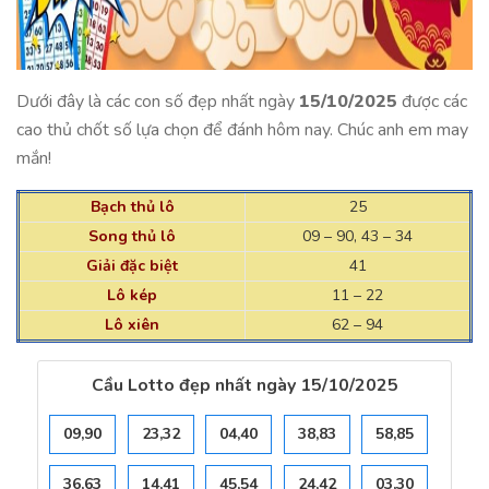
Dưới đây là các con số đẹp nhất ngày
15/10/2025
được các
cao thủ chốt số lựa chọn để đánh hôm nay. Chúc anh em may
mắn!
Bạch thủ lô
25
Song thủ lô
09 – 90, 43 – 34
Giải đặc biệt
41
Lô kép
11 – 22
Lô xiên
62 – 94
Cầu Lotto đẹp nhất ngày 15/10/2025
09,90
23,32
04,40
38,83
58,85
36,63
14,41
45,54
24,42
03,30