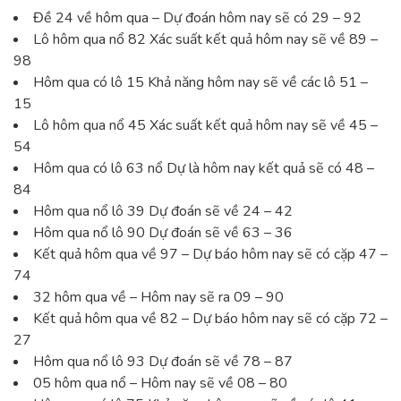
Đề 24 về hôm qua – Dự đoán hôm nay sẽ có 29 – 92
Lô hôm qua nổ 82 Xác suất kết quả hôm nay sẽ về 89 –
98
Hôm qua có lô 15 Khả năng hôm nay sẽ về các lô 51 –
15
Lô hôm qua nổ 45 Xác suất kết quả hôm nay sẽ về 45 –
54
Hôm qua có lô 63 nổ Dự là hôm nay kết quả sẽ có 48 –
84
Hôm qua nổ lô 39 Dự đoán sẽ về 24 – 42
Hôm qua nổ lô 90 Dự đoán sẽ về 63 – 36
Kết quả hôm qua về 97 – Dự báo hôm nay sẽ có cặp 47 –
74
32 hôm qua về – Hôm nay sẽ ra 09 – 90
Kết quả hôm qua về 82 – Dự báo hôm nay sẽ có cặp 72 –
27
Hôm qua nổ lô 93 Dự đoán sẽ về 78 – 87
05 hôm qua nổ – Hôm nay sẽ về 08 – 80