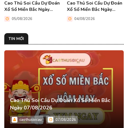
Cao Thủ Soi Cầu Dự Đoán
Cao Thủ Soi Cầu Dự Đoán
Xổ Số Miền Bắc Ngày
Xổ Số Miền Bắc Ngày
05/08/2026
04/08/2026
05/08/2026
04/08/2026
TIN MỚI
Cao Thủ Soi Cầu Dự Đoán Xổ Số Miền Bắc
Ngày 07/08/2026
caothusoicau
07/08/2026