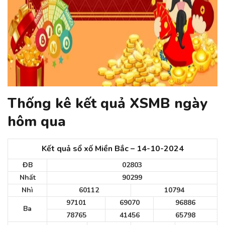
Thống kê kết quả XSMB ngày
hôm qua
Kết quả sổ xố Miền Bắc – 14-10-2024
ĐB
02803
Nhất
90299
Nhì
60112
10794
97101
69070
96886
Ba
78765
41456
65798