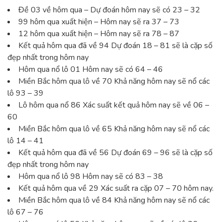
Đề 03 về hôm qua – Dự đoán hôm nay sẽ có 23 – 32
99 hôm qua xuất hiện – Hôm nay sẽ ra 37 – 73
12 hôm qua xuất hiện – Hôm nay sẽ ra 78 – 87
Kết quả hôm qua đã về 94 Dự đoán 18 – 81 sẽ là cặp số
đẹp nhất trong hôm nay
Hôm qua nổ lô 01 Hôm nay sẽ có 64 – 46
Miền Bắc hôm qua lô về 70 Khả năng hôm nay sẽ nổ các
lô 93 – 39
Lô hôm qua nổ 86 Xác suất kết quả hôm nay sẽ về 06 –
60
Miền Bắc hôm qua lô về 65 Khả năng hôm nay sẽ nổ các
lô 14 – 41
Kết quả hôm qua đã về 56 Dự đoán 69 – 96 sẽ là cặp số
đẹp nhất trong hôm nay
Hôm qua nổ lô 98 Hôm nay sẽ có 83 – 38
Kết quả hôm qua về 29 Xác suất ra cặp 07 – 70 hôm nay.
Miền Bắc hôm qua lô về 84 Khả năng hôm nay sẽ nổ các
lô 67 – 76