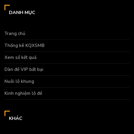
DANH MỤC
Trang chủ
Thống kê KQXSMB
Xem sổ kết quả
Dàn đề VIP bất bại
Nuôi lô khung
Kinh nghiệm lô đề
KHÁC