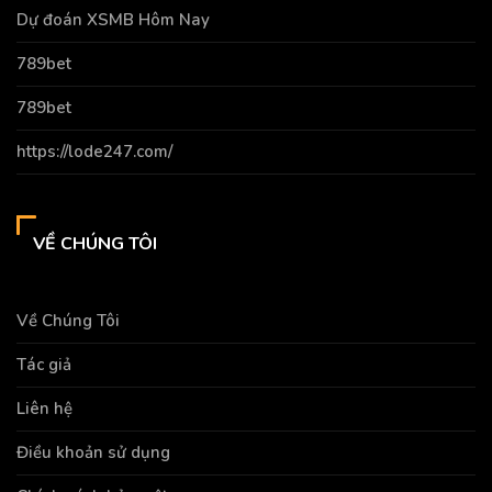
Dự đoán XSMB Hôm Nay
789bet
789bet
https://lode247.com/
VỀ CHÚNG TÔI
Về Chúng Tôi
Tác giả
Liên hệ
Điều khoản sử dụng