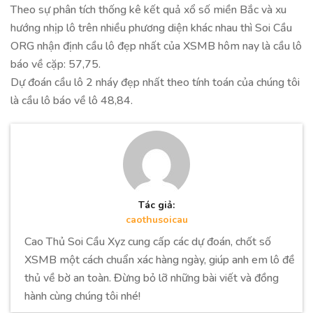
Theo sự phân tích thống kê kết quả xổ số miền Bắc và xu
hướng nhịp lô trên nhiều phương diện khác nhau thì Soi Cầu
ORG nhận định cầu lô đẹp nhất của XSMB hôm nay là cầu lô
báo về cặp: 57,75.
Dự đoán cầu lô 2 nháy đẹp nhất theo tính toán của chúng tôi
là cầu lô báo về lô 48,84.
Tác giả:
caothusoicau
Cao Thủ Soi Cầu Xyz cung cấp các dự đoán, chốt số
XSMB một cách chuẩn xác hàng ngày, giúp anh em lô đề
thủ về bờ an toàn. Đừng bỏ lỡ những bài viết và đồng
hành cùng chúng tôi nhé!