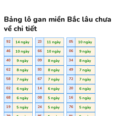
Bảng lô gan miền Bắc lâu chưa
về chi tiết
92
23
05
14 ngày
11 ngày
10 ngày
46
66
06
10 ngày
10 ngày
9 ngày
40
09
34
9 ngày
8 ngày
8 ngày
62
93
49
8 ngày
8 ngày
7 ngày
58
67
72
7 ngày
7 ngày
7 ngày
02
14
20
6 ngày
6 ngày
6 ngày
68
08
16
6 ngày
5 ngày
5 ngày
19
24
76
5 ngày
5 ngày
5 ngày