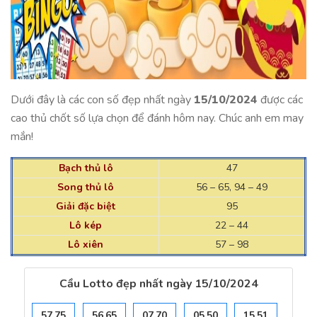
Dưới đây là các con số đẹp nhất ngày
15/10/2024
được các
cao thủ chốt số lựa chọn để đánh hôm nay. Chúc anh em may
mắn!
Bạch thủ lô
47
Song thủ lô
56 – 65, 94 – 49
Giải đặc biệt
95
Lô kép
22 – 44
Lô xiên
57 – 98
Cầu Lotto đẹp nhất ngày 15/10/2024
57,75
56,65
07,70
05,50
15,51