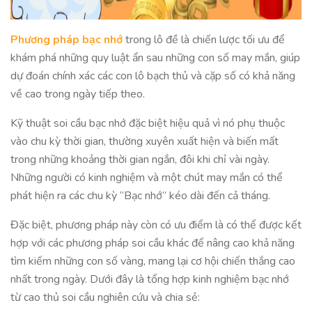
Phương pháp bạc nhớ
trong lô đề là chiến lược tối ưu để
khám phá những quy luật ẩn sau những con số may mắn, giúp
dự đoán chính xác các con lô bạch thủ và cặp số có khả năng
về cao trong ngày tiếp theo.
Kỹ thuật soi cầu bạc nhớ đặc biệt hiệu quả vì nó phụ thuộc
vào chu kỳ thời gian, thường xuyên xuất hiện và biến mất
trong những khoảng thời gian ngắn, đôi khi chỉ vài ngày.
Những người có kinh nghiệm và một chút may mắn có thể
phát hiện ra các chu kỳ “Bạc nhớ” kéo dài đến cả tháng.
Đặc biệt, phương pháp này còn có ưu điểm là có thể được kết
hợp với các phương pháp soi cầu khác để nâng cao khả năng
tìm kiếm những con số vàng, mang lại cơ hội chiến thắng cao
nhất trong ngày. Dưới đây là tổng hợp kinh nghiệm bạc nhớ
từ cao thủ soi cầu nghiên cứu và chia sẻ: