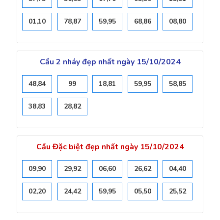
01,10
78,87
59,95
68,86
08,80
Cầu 2 nháy đẹp nhất ngày 15/10/2024
48,84
99
18,81
59,95
58,85
38,83
28,82
Cầu Đặc biệt đẹp nhất ngày 15/10/2024
09,90
29,92
06,60
26,62
04,40
02,20
24,42
59,95
05,50
25,52