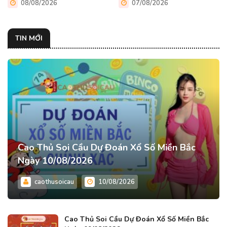
08/08/2026
07/08/2026
TIN MỚI
Cao Thủ Soi Cầu Dự Đoán Xổ Số Miền Bắc
Ngày 10/08/2026
caothusoicau
10/08/2026
Cao Thủ Soi Cầu Dự Đoán Xổ Số Miền Bắc