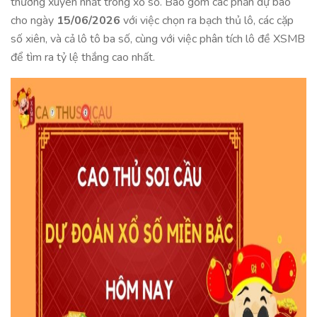
thường xuyên nhất trong xổ số. Bao gồm các phần dự báo
cho ngày
15/06/2026
với việc chọn ra bạch thủ lô, các cặp
số xiên, và cả lô tô ba số, cùng với việc phân tích lô đề XSMB
để tìm ra tỷ lệ thắng cao nhất.