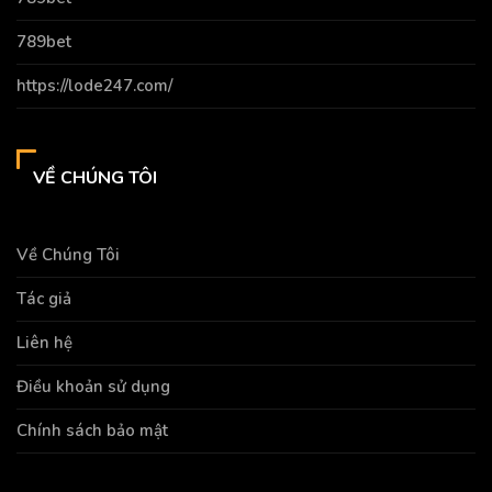
789bet
https://lode247.com/
VỀ CHÚNG TÔI
Về Chúng Tôi
Tác giả
Liên hệ
Điều khoản sử dụng
Chính sách bảo mật