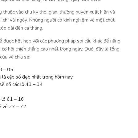
ụ thuộc vào chu kỳ thời gian, thường xuyên xuất hiện và
i chỉ vài ngày. Những người có kinh nghiệm và một chút
kéo dài đến cả tháng.
hể được kết hợp với các phương pháp soi cầu khác để nâng
 cơ hội chiến thắng cao nhất trong ngày. Dưới đây là tổng
cứu và chia sẻ:
0 – 05
 là cặp số đẹp nhất trong hôm nay
ẽ nổ các lô 43 – 34
 lô 61 – 16
ẽ về 27 – 72