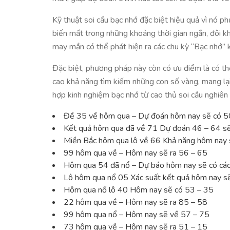
Kỹ thuật soi cầu bạc nhớ đặc biệt hiệu quả vì nó ph
biến mất trong những khoảng thời gian ngắn, đôi kh
may mắn có thể phát hiện ra các chu kỳ “Bạc nhớ” 
Đặc biệt, phương pháp này còn có ưu điểm là có t
cao khả năng tìm kiếm những con số vàng, mang lại
hợp kinh nghiệm bạc nhớ từ cao thủ soi cầu nghiên 
Đề 35 về hôm qua – Dự đoán hôm nay sẽ có 5
Kết quả hôm qua đã về 71 Dự đoán 46 – 64 sẽ
Miền Bắc hôm qua lô về 66 Khả năng hôm nay s
99 hôm qua về – Hôm nay sẽ ra 56 – 65
Hôm qua 54 đã nổ – Dự báo hôm nay sẽ có các
Lô hôm qua nổ 05 Xác suất kết quả hôm nay s
Hôm qua nổ lô 40 Hôm nay sẽ có 53 – 35
22 hôm qua về – Hôm nay sẽ ra 85 – 58
99 hôm qua nổ – Hôm nay sẽ về 57 – 75
73 hôm qua về – Hôm nay sẽ ra 51 – 15