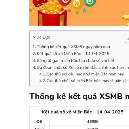
Mục Lục
Thống kê kết quả XSMB ngày hôm qua
Kết quả sổ xố Miền Bắc – 14-04-2025
Bảng lô gan miền Bắc lâu chưa về chi tiết
Dự đoán chốt số Xổ số miền Bắc chính xác hôm 
Cao thủ soi cầu bạc nhớ miền Bắc hôm nay
Cao thủ chốt số miền Bắc hôm nay chuẩn xác
Thống kê kết quả XSMB 
Kết quả sổ xố Miền Bắc – 14-04-2025
ĐB
46935