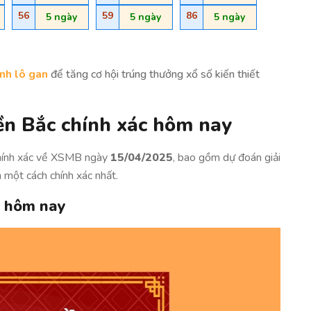
56
59
86
5 ngày
5 ngày
5 ngày
nh lô gan
để tăng cơ hội trúng thưởng xổ số kiến thiết
ền Bắc chính xác hôm nay
chính xác về XSMB ngày
15/04/2025
, bao gồm dự đoán giải
n một cách chính xác nhất.
c hôm nay