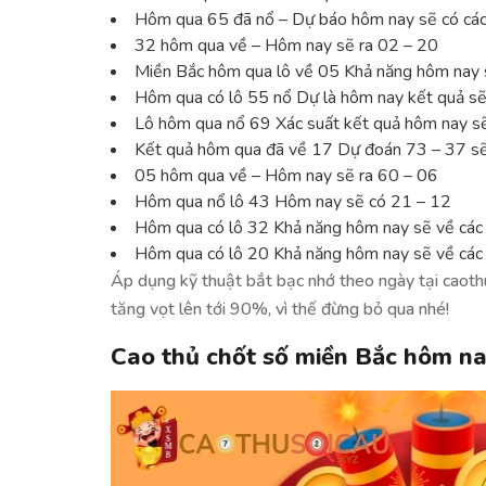
Hôm qua 65 đã nổ – Dự báo hôm nay sẽ có các
32 hôm qua về – Hôm nay sẽ ra 02 – 20
Miền Bắc hôm qua lô về 05 Khả năng hôm nay s
Hôm qua có lô 55 nổ Dự là hôm nay kết quả sẽ
Lô hôm qua nổ 69 Xác suất kết quả hôm nay s
Kết quả hôm qua đã về 17 Dự đoán 73 – 37 sẽ
05 hôm qua về – Hôm nay sẽ ra 60 – 06
Hôm qua nổ lô 43 Hôm nay sẽ có 21 – 12
Hôm qua có lô 32 Khả năng hôm nay sẽ về các
Hôm qua có lô 20 Khả năng hôm nay sẽ về các
Áp dụng kỹ thuật bắt bạc nhớ theo ngày tại caoth
tăng vọt lên tới 90%, vì thế đừng bỏ qua nhé!
Cao thủ chốt số miền Bắc hôm n