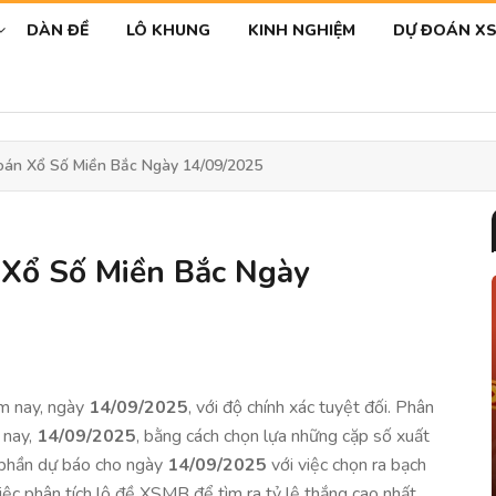
DÀN ĐỀ
LÔ KHUNG
KINH NGHIỆM
DỰ ĐOÁN X
oán Xổ Số Miền Bắc Ngày 14/09/2025
 Xổ Số Miền Bắc Ngày
m nay, ngày
14/09/2025
, với độ chính xác tuyệt đối. Phân
 nay,
14/09/2025
, bằng cách chọn lựa những cặp số xuất
 phần dự báo cho ngày
14/09/2025
với việc chọn ra bạch
 việc phân tích lô đề XSMB để tìm ra tỷ lệ thắng cao nhất.