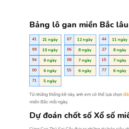
Bảng lô gan miền Bắc lâu 
41
07
44
21 ngày
12 ngày
11 ngày
99
06
27
10 ngày
8 ngày
8 ngày
94
08
15
8 ngày
7 ngày
7 ngày
00
55
77
6 ngày
6 ngày
6 ngày
71
5 ngày
Từ những thống kê này, anh em có thể lựa chọn
đá
miền Bắc mỗi ngày.
Dự đoán chốt số Xổ số mi