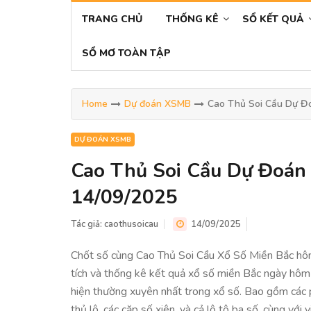
TRANG CHỦ
THỐNG KÊ
SỔ KẾT QUẢ
SỔ MƠ TOÀN TẬP
Home
Dự đoán XSMB
Cao Thủ Soi Cầu Dự Đ
DỰ ĐOÁN XSMB
Cao Thủ Soi Cầu Dự Đoán
14/09/2025
Tác giả:
caothusoicau
14/09/2025
Chốt số cùng Cao Thủ Soi Cầu Xổ Số Miền Bắc hô
tích và thống kê kết quả xổ số miền Bắc ngày hôm
hiện thường xuyên nhất trong xổ số. Bao gồm các
thủ lô, các cặp số xiên, và cả lô tô ba số, cùng với