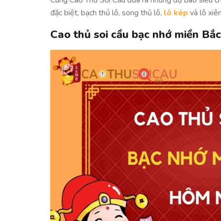
Cùng Cao Thủ Soi Cầu đưa ra những dự báo siêu 
đặc biệt, bạch thủ lô, song thủ lô,
lô kép
và lô xiê
Cao thủ soi cầu bạc nhớ miền Bắ