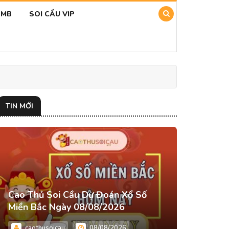
SMB
SOI CẦU VIP
TIN MỚI
Cao Thủ Soi Cầu Dự Đoán Xổ Số
Miền Bắc Ngày 08/08/2026
caothusoicau
08/08/2026