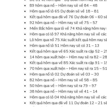
89 hôm qua nổ – Hôm nay sẽ về 84 – 48
Hôm qua nổ lô 65 Dự đoán sẽ về 18 – 81
Kết quả hôm qua đã về 76 Dự đoán 06 – 60 sẽ
92 hôm qua nổ – Hôm nay sẽ về 75 – 57
Miền Bắc hôm qua lô về 74 Khả năng hôm nay s
Hôm qua có lô 97 Khả năng hôm nay sẽ về các
Lô hôm qua nổ 75 Xác suất kết quả hôm nay s
Hôm qua nổ lô 51 Hôm nay sẽ có 31 – 13
Kết quả hôm qua về 65 Xác suất ra cặp 52 – 2
14 hôm qua xuất hiện – Hôm nay sẽ ra 82 – 2
Kết quả hôm qua về 85 Xác suất ra cặp 91 – 1
70 hôm qua xuất hiện – Hôm nay sẽ ra 15 – 5
Hôm qua nổ lô 02 Dự đoán sẽ về 03 – 30
82 hôm qua nổ – Hôm nay sẽ về 58 – 85
50 hôm qua về – Hôm nay sẽ ra 79 – 97
38 hôm qua nổ – Hôm nay sẽ về 41 – 14
Hôm qua có lô 04 Khả năng hôm nay sẽ về các
Kết quả hôm qua đã về 11 Dự đoán 12 – 21 sẽ