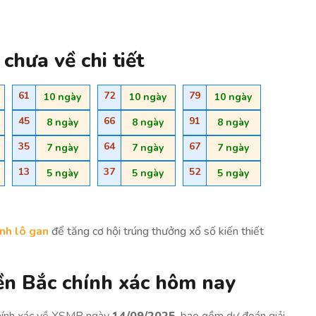
chưa về chi tiết
61
72
79
10 ngày
10 ngày
10 ngày
45
66
91
8 ngày
8 ngày
8 ngày
35
64
67
7 ngày
7 ngày
7 ngày
13
37
52
5 ngày
5 ngày
5 ngày
nh lô gan
để tăng cơ hội trúng thưởng xổ số kiến thiết
ền Bắc chính xác hôm nay