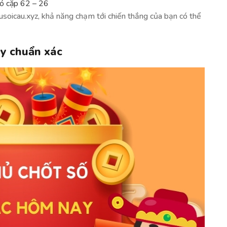
ó cặp 62 – 26
usoicau.xyz, khả năng chạm tới chiến thắng của bạn có thể
ay chuẩn xác