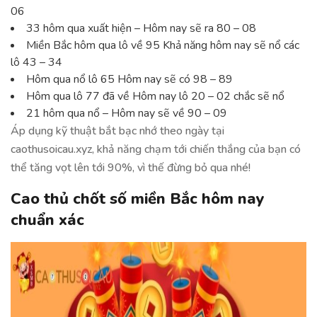
06
33 hôm qua xuất hiện – Hôm nay sẽ ra 80 – 08
Miền Bắc hôm qua lô về 95 Khả năng hôm nay sẽ nổ các
lô 43 – 34
Hôm qua nổ lô 65 Hôm nay sẽ có 98 – 89
Hôm qua lô 77 đã về Hôm nay lô 20 – 02 chắc sẽ nổ
21 hôm qua nổ – Hôm nay sẽ về 90 – 09
Áp dụng kỹ thuật bắt bạc nhớ theo ngày tại
caothusoicau.xyz, khả năng chạm tới chiến thắng của bạn có
thể tăng vọt lên tới 90%, vì thế đừng bỏ qua nhé!
Cao thủ chốt số miền Bắc hôm nay
chuẩn xác