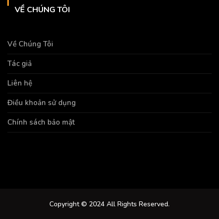
VỀ CHÚNG TÔI
Về Chúng Tôi
Tác giả
Liên hệ
Điều khoản sử dụng
Chính sách bảo mật
Tự hào là điểm đến giải trí hàng đầu:
SHBET
SHBET
https://new88.land/
Copyright © 2024 All Rights Reserved.