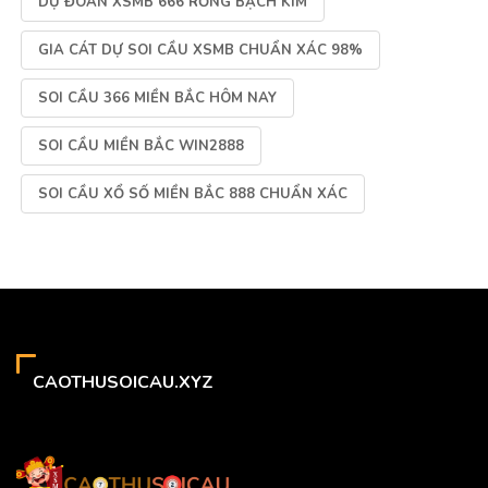
DỰ ĐOÁN XSMB 666 RỒNG BẠCH KIM
GIA CÁT DỰ SOI CẦU XSMB CHUẨN XÁC 98%
SOI CẦU 366 MIỀN BẮC HÔM NAY
SOI CẦU MIỀN BẮC WIN2888
SOI CẦU XỔ SỐ MIỀN BẮC 888 CHUẨN XÁC
CAOTHUSOICAU.XYZ