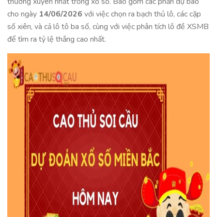
thường xuyên nhất trong xổ số. Bao gồm các phần dự báo
cho ngày
14/06/2026
với việc chọn ra bạch thủ lô, các cặp
số xiên, và cả lô tô ba số, cùng với việc phân tích lô đề XSMB
để tìm ra tỷ lệ thắng cao nhất.