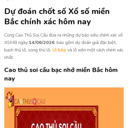
Dự đoán chốt số Xổ số miền
Bắc chính xác hôm nay
Cùng Cao Thủ Soi Cầu đưa ra những dự báo siêu chính xác về
XSMB ngày
14/06/2026
, bao gồm dự đoán giải đặc biệt,
bạch thủ lô, song thủ lô,
lô kép
và lô xiên một cách chính xác
nhất.
Cao thủ soi cầu bạc nhớ miền Bắc hôm
nay