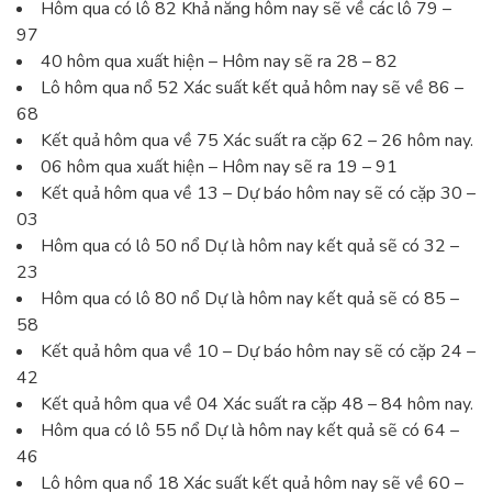
Hôm qua có lô 82 Khả năng hôm nay sẽ về các lô 79 –
97
40 hôm qua xuất hiện – Hôm nay sẽ ra 28 – 82
Lô hôm qua nổ 52 Xác suất kết quả hôm nay sẽ về 86 –
68
Kết quả hôm qua về 75 Xác suất ra cặp 62 – 26 hôm nay.
06 hôm qua xuất hiện – Hôm nay sẽ ra 19 – 91
Kết quả hôm qua về 13 – Dự báo hôm nay sẽ có cặp 30 –
03
Hôm qua có lô 50 nổ Dự là hôm nay kết quả sẽ có 32 –
23
Hôm qua có lô 80 nổ Dự là hôm nay kết quả sẽ có 85 –
58
Kết quả hôm qua về 10 – Dự báo hôm nay sẽ có cặp 24 –
42
Kết quả hôm qua về 04 Xác suất ra cặp 48 – 84 hôm nay.
Hôm qua có lô 55 nổ Dự là hôm nay kết quả sẽ có 64 –
46
Lô hôm qua nổ 18 Xác suất kết quả hôm nay sẽ về 60 –