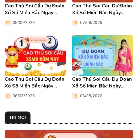
Cao Thủ Soi Cầu Dự Đoán
Cao Thủ Soi Cầu Dự Đoán
Xổ Số Miền Bắc Ngày
Xổ Số Miền Bắc Ngày
08/08/2026
07/08/2026
08/08/2026
07/08/2026
Cao Thủ Soi Cầu Dự Đoán
Cao Thủ Soi Cầu Dự Đoán
Xổ Số Miền Bắc Ngày
Xổ Số Miền Bắc Ngày
06/08/2026
05/08/2026
06/08/2026
05/08/2026
TIN MỚI