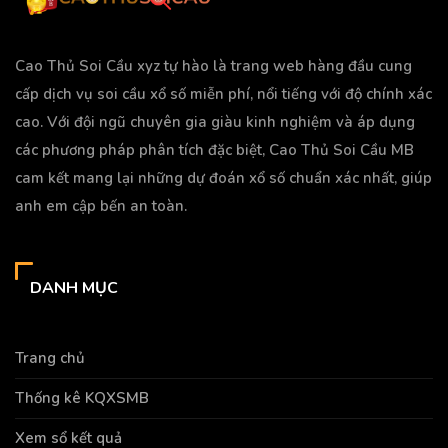
Cao Thủ Soi Cầu xyz tự hào là trang web hàng đầu cung
cấp dịch vụ soi cầu xổ số miễn phí, nổi tiếng với độ chính xác
cao. Với đội ngũ chuyên gia giàu kinh nghiệm và áp dụng
các phương pháp phân tích đặc biệt, Cao Thủ Soi Cầu MB
cam kết mang lại những dự đoán xổ số chuẩn xác nhất, giúp
anh em cập bến an toàn.
DANH MỤC
Trang chủ
Thống kê KQXSMB
Xem sổ kết quả