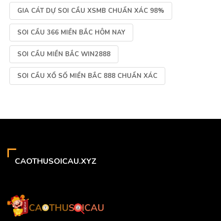
GIA CÁT DỰ SOI CẦU XSMB CHUẨN XÁC 98%
SOI CẦU 366 MIỀN BẮC HÔM NAY
SOI CẦU MIỀN BẮC WIN2888
SOI CẦU XỔ SỐ MIỀN BẮC 888 CHUẨN XÁC
CAOTHUSOICAU.XYZ