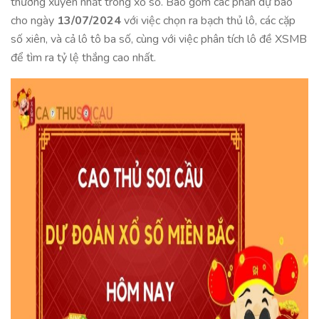
thường xuyên nhất trong xổ số. Bao gồm các phần dự báo
cho ngày
13/07/2024
với việc chọn ra bạch thủ lô, các cặp
số xiên, và cả lô tô ba số, cùng với việc phân tích lô đề XSMB
để tìm ra tỷ lệ thắng cao nhất.