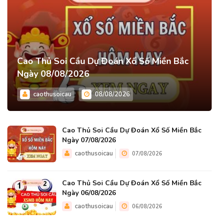
Cao Thủ Soi Cầu Dự Đoán Xổ Số Miền Bắc
Ngày 08/08/2026
caothusoicau
08/08/2026
Cao Thủ Soi Cầu Dự Đoán Xổ Số Miền Bắc
Ngày 07/08/2026
caothusoicau
07/08/2026
Cao Thủ Soi Cầu Dự Đoán Xổ Số Miền Bắc
Ngày 06/08/2026
caothusoicau
06/08/2026