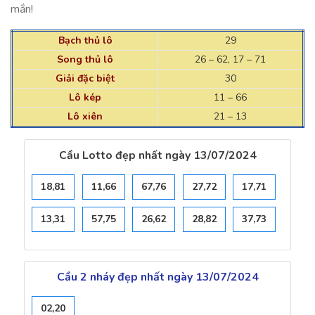
mắn!
Bạch thủ lô
29
Song thủ lô
26 – 62, 17 – 71
Giải đặc biệt
30
Lô kép
11 – 66
Lô xiên
21 – 13
Cầu Lotto đẹp nhất ngày 13/07/2024
18,81
11,66
67,76
27,72
17,71
13,31
57,75
26,62
28,82
37,73
Cầu 2 nháy đẹp nhất ngày 13/07/2024
02,20