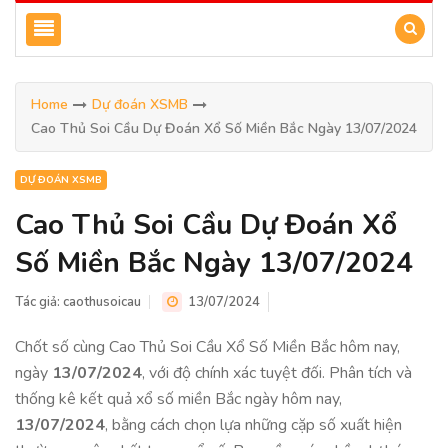
Home
Dự đoán XSMB
Cao Thủ Soi Cầu Dự Đoán Xổ Số Miền Bắc Ngày 13/07/2024
DỰ ĐOÁN XSMB
Cao Thủ Soi Cầu Dự Đoán Xổ
Số Miền Bắc Ngày 13/07/2024
Tác giả:
caothusoicau
13/07/2024
Chốt số cùng Cao Thủ Soi Cầu Xổ Số Miền Bắc hôm nay,
ngày
13/07/2024
, với độ chính xác tuyệt đối. Phân tích và
thống kê kết quả xổ số miền Bắc ngày hôm nay,
13/07/2024
, bằng cách chọn lựa những cặp số xuất hiện