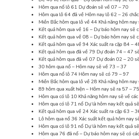
Hôm qua nổ lô 61 Dự đoán sẽ về 07 – 70
Hôm qua lô 64 đã về Hôm nay lô 62 – 26 chắc
Miền Bắc hôm qua lô về 44 Khả năng hôm nay s
Kết quả hôm qua về 16 – Dự báo hôm nay sẽ c
Kết quả hôm qua về 08 – Dự báo hôm nay sẽ c
Kết quả hôm qua về 94 Xác suất ra cặp 84 – 4
Kết quả hôm qua đã về 79 Dự đoán 74 – 47 sẽ
Kết quả hôm qua đã về 07 Dự đoán 02 – 20 sẽ
30 hôm qua nổ – Hôm nay sẽ về 73 – 37
Hôm qua nổ lô 74 Hôm nay sẽ có 79 – 97
Miền Bắc hôm qua lô về 28 Khả năng hôm nay s
89 hôm qua xuất hiện – Hôm nay sẽ ra 57 – 7
Hôm qua có lô 10 Khả năng hôm nay sẽ về các
Hôm qua có lô 71 nổ Dự là hôm nay kết quả sẽ
Kết quả hôm qua về 24 Xác suất ra cặp 63 – 3
Lô hôm qua nổ 36 Xác suất kết quả hôm nay s
Hôm qua có lô 91 nổ Dự là hôm nay kết quả sẽ
Hôm qua 76 đã nổ – Dự báo hôm nay sẽ có các