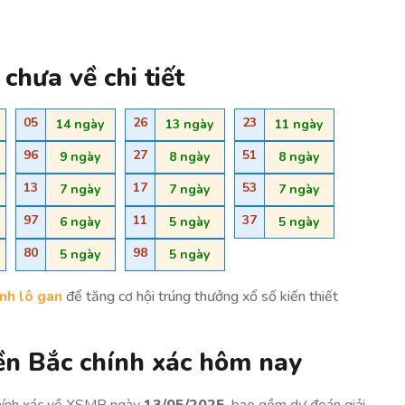
chưa về chi tiết
05
26
23
14 ngày
13 ngày
11 ngày
96
27
51
9 ngày
8 ngày
8 ngày
13
17
53
7 ngày
7 ngày
7 ngày
97
11
37
6 ngày
5 ngày
5 ngày
80
98
5 ngày
5 ngày
nh lô gan
để tăng cơ hội trúng thưởng xổ số kiến thiết
ền Bắc chính xác hôm nay