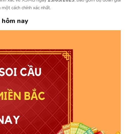
chính xác về XSMB ngày
13/05/2025
, bao gồm dự đoán giải
n một cách chính xác nhất.
c hôm nay