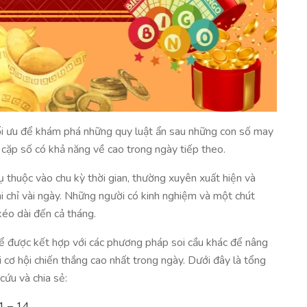
tối ưu để khám phá những quy luật ẩn sau những con số may
à cặp số có khả năng về cao trong ngày tiếp theo.
ụ thuộc vào chu kỳ thời gian, thường xuyên xuất hiện và
i chỉ vài ngày. Những người có kinh nghiệm và một chút
kéo dài đến cả tháng.
hể được kết hợp với các phương pháp soi cầu khác để nâng
 cơ hội chiến thắng cao nhất trong ngày. Dưới đây là tổng
cứu và chia sẻ:
1 – 14