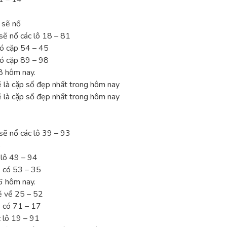
 sẽ nổ
ẽ nổ các lô 18 – 81
ó cặp 54 – 45
ó cặp 89 – 98
8 hôm nay.
 là cặp số đẹp nhất trong hôm nay
 là cặp số đẹp nhất trong hôm nay
ẽ nổ các lô 39 – 93
5
 lô 49 – 94
 có 53 – 35
6 hôm nay.
ẽ về 25 – 52
 có 71 – 17
 lô 19 – 91