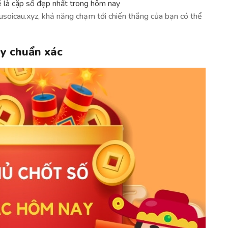
 là cặp số đẹp nhất trong hôm nay
usoicau.xyz, khả năng chạm tới chiến thắng của bạn có thể
ay chuẩn xác