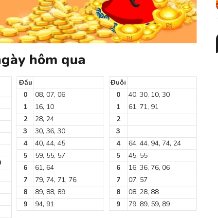
ngày hôm qua
Đầu
Đuôi
0
08, 07, 06
0
40, 30, 10, 30
1
16, 10
1
61, 71, 91
2
28, 24
2
3
30, 36, 30
3
4
40, 44, 45
4
64, 44, 94, 74, 24
5
59, 55, 57
5
45, 55
0
6
61, 64
6
16, 36, 76, 06
7
79, 74, 71, 76
7
07, 57
8
89, 88, 89
8
08, 28, 88
9
94, 91
9
79, 89, 59, 89