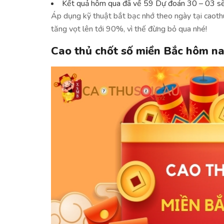
Kết quả hôm qua đã về 59 Dự đoán 30 – 03 sẽ
Áp dụng kỹ thuật bắt bạc nhớ theo ngày tại caoth
tăng vọt lên tới 90%, vì thế đừng bỏ qua nhé!
Cao thủ chốt số miền Bắc hôm n