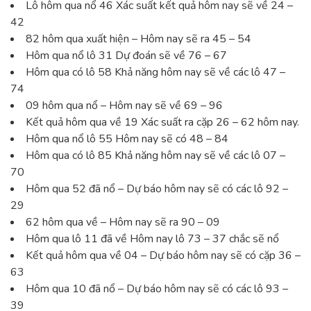
Lô hôm qua nổ 46 Xác suất kết quả hôm nay sẽ về 24 –
42
82 hôm qua xuất hiện – Hôm nay sẽ ra 45 – 54
Hôm qua nổ lô 31 Dự đoán sẽ về 76 – 67
Hôm qua có lô 58 Khả năng hôm nay sẽ về các lô 47 –
74
09 hôm qua nổ – Hôm nay sẽ về 69 – 96
Kết quả hôm qua về 19 Xác suất ra cặp 26 – 62 hôm nay.
Hôm qua nổ lô 55 Hôm nay sẽ có 48 – 84
Hôm qua có lô 85 Khả năng hôm nay sẽ về các lô 07 –
70
Hôm qua 52 đã nổ – Dự báo hôm nay sẽ có các lô 92 –
29
62 hôm qua về – Hôm nay sẽ ra 90 – 09
Hôm qua lô 11 đã về Hôm nay lô 73 – 37 chắc sẽ nổ
Kết quả hôm qua về 04 – Dự báo hôm nay sẽ có cặp 36 –
63
Hôm qua 10 đã nổ – Dự báo hôm nay sẽ có các lô 93 –
39