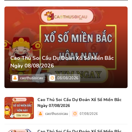
Cao Thủ Soi Cầu Dự Đoán Xổ Số Miền Bắc
Ngày 08/08/2026
caothusoicau
08/08/2026
Cao Thủ Soi Cầu Dự Đoán Xổ Số Miền Bắc
Ngày 07/08/2026
caothusoicau
07/08/2026
Cao Thủ Soi Cầu Dự Đoán Xổ Số Miền Bắc