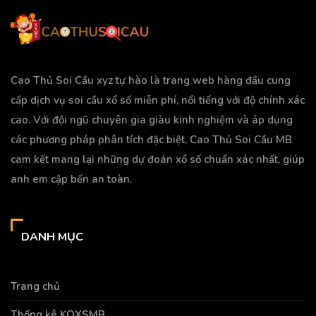
Cao Thủ Soi Cầu xyz tự hào là trang web hàng đầu cung
cấp dịch vụ soi cầu xổ số miễn phí, nổi tiếng với độ chính xác
cao. Với đội ngũ chuyên gia giàu kinh nghiệm và áp dụng
các phương pháp phân tích đặc biệt, Cao Thủ Soi Cầu MB
cam kết mang lại những dự đoán xổ số chuẩn xác nhất, giúp
anh em cập bến an toàn.
DANH MỤC
Trang chủ
Thống kê KQXSMB