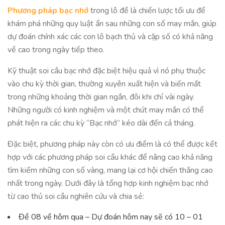
Phương pháp bạc nhớ
trong lô đề là chiến lược tối ưu để
khám phá những quy luật ẩn sau những con số may mắn, giúp
dự đoán chính xác các con lô bạch thủ và cặp số có khả năng
về cao trong ngày tiếp theo.
Kỹ thuật soi cầu bạc nhớ đặc biệt hiệu quả vì nó phụ thuộc
vào chu kỳ thời gian, thường xuyên xuất hiện và biến mất
trong những khoảng thời gian ngắn, đôi khi chỉ vài ngày.
Những người có kinh nghiệm và một chút may mắn có thể
phát hiện ra các chu kỳ “Bạc nhớ” kéo dài đến cả tháng.
Đặc biệt, phương pháp này còn có ưu điểm là có thể được kết
hợp với các phương pháp soi cầu khác để nâng cao khả năng
tìm kiếm những con số vàng, mang lại cơ hội chiến thắng cao
nhất trong ngày. Dưới đây là tổng hợp kinh nghiệm bạc nhớ
từ cao thủ soi cầu nghiên cứu và chia sẻ:
Đề 08 về hôm qua – Dự đoán hôm nay sẽ có 10 – 01