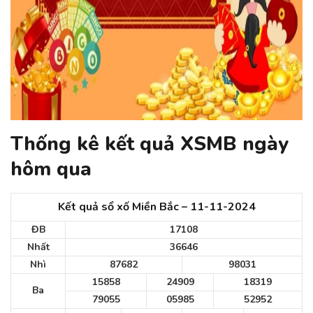
Thống kê kết quả XSMB ngày
hôm qua
Kết quả sổ xố Miền Bắc – 11-11-2024
ĐB
17108
Nhất
36646
Nhì
87682
98031
15858
24909
18319
Ba
79055
05985
52952