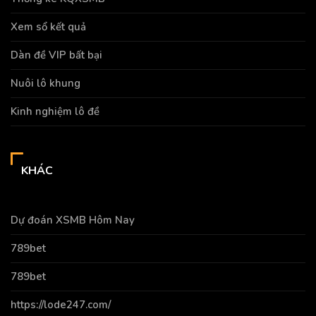
Xem sổ kết quả
Dàn đề VIP bất bại
Nuôi lô khung
Kinh nghiệm lô đề
KHÁC
Dự đoán XSMB Hôm Nay
789bet
789bet
https://lode247.com/