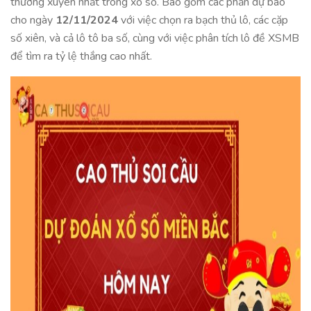
thường xuyên nhất trong xổ số. Bao gồm các phần dự báo
cho ngày
12/11/2024
với việc chọn ra bạch thủ lô, các cặp
số xiên, và cả lô tô ba số, cùng với việc phân tích lô đề XSMB
để tìm ra tỷ lệ thắng cao nhất.