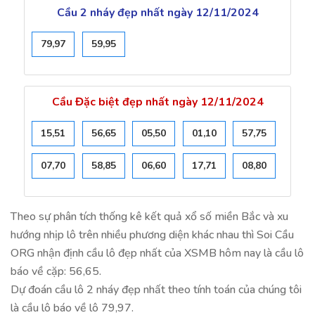
Cầu 2 nháy đẹp nhất ngày 12/11/2024
79,97
59,95
Cầu Đặc biệt đẹp nhất ngày 12/11/2024
15,51
56,65
05,50
01,10
57,75
07,70
58,85
06,60
17,71
08,80
Theo sự phân tích thống kê kết quả xổ số miền Bắc và xu
hướng nhịp lô trên nhiều phương diện khác nhau thì Soi Cầu
ORG nhận định cầu lô đẹp nhất của XSMB hôm nay là cầu lô
báo về cặp: 56,65.
Dự đoán cầu lô 2 nháy đẹp nhất theo tính toán của chúng tôi
là cầu lô báo về lô 79,97.