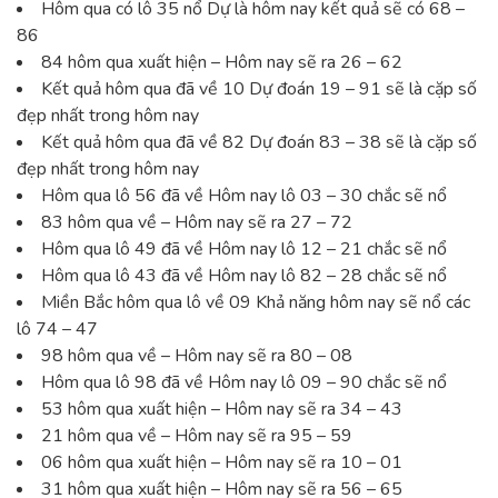
Hôm qua có lô 35 nổ Dự là hôm nay kết quả sẽ có 68 –
86
84 hôm qua xuất hiện – Hôm nay sẽ ra 26 – 62
Kết quả hôm qua đã về 10 Dự đoán 19 – 91 sẽ là cặp số
đẹp nhất trong hôm nay
Kết quả hôm qua đã về 82 Dự đoán 83 – 38 sẽ là cặp số
đẹp nhất trong hôm nay
Hôm qua lô 56 đã về Hôm nay lô 03 – 30 chắc sẽ nổ
83 hôm qua về – Hôm nay sẽ ra 27 – 72
Hôm qua lô 49 đã về Hôm nay lô 12 – 21 chắc sẽ nổ
Hôm qua lô 43 đã về Hôm nay lô 82 – 28 chắc sẽ nổ
Miền Bắc hôm qua lô về 09 Khả năng hôm nay sẽ nổ các
lô 74 – 47
98 hôm qua về – Hôm nay sẽ ra 80 – 08
Hôm qua lô 98 đã về Hôm nay lô 09 – 90 chắc sẽ nổ
53 hôm qua xuất hiện – Hôm nay sẽ ra 34 – 43
21 hôm qua về – Hôm nay sẽ ra 95 – 59
06 hôm qua xuất hiện – Hôm nay sẽ ra 10 – 01
31 hôm qua xuất hiện – Hôm nay sẽ ra 56 – 65