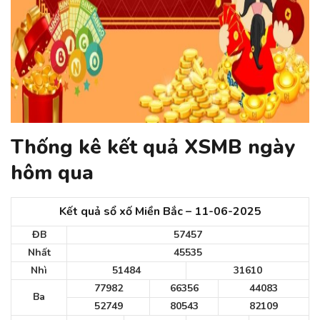
Thống kê kết quả XSMB ngày
hôm qua
Kết quả sổ xố Miền Bắc – 11-06-2025
ĐB
57457
Nhất
45535
Nhì
51484
31610
77982
66356
44083
Ba
52749
80543
82109