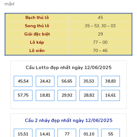
mắn!
Bạch thủ lô
45
Song thủ lô
35 – 53, 30 – 03
Giải đặc biệt
29
Lô kép
77 – 00
Lô xiên
70 – 46
Cầu Lotto đẹp nhất ngày 12/06/2025
45,54
24,42
56,65
35,53
38,83
57,75
18,81
29,92
28,82
16,61
Cầu 2 nháy đẹp nhất ngày 12/06/2025
15,51
14,41
77
01,10
55