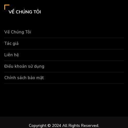
VỀ CHÚNG TÔI
Về Chúng Tôi
Tác giả
Liên hệ
Điều khoản sử dụng
Chính sách bảo mật
Tự hào là điểm đến giải trí hàng đầu:
SHBET
SHBET
https://new88.land/
Copyright © 2024 All Rights Reserved.