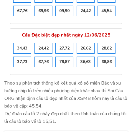
67,76
69,96
09,90
24,42
45,54
Cầu Đặc biệt đẹp nhất ngày 12/06/2025
34,43
24,42
27,72
26,62
28,82
37,73
67,76
78,87
36,63
68,86
Theo sự phân tích thống kê kết quả xổ số miền Bắc và xu
hướng nhịp lô trên nhiều phương diện khác nhau thì Soi Cầu
ORG nhận định cầu lô đẹp nhất của XSMB hôm nay là cầu lô
báo về cặp: 45,54.
Dự đoán cầu lô 2 nháy đẹp nhất theo tính toán của chúng tôi
là cầu lô báo về lô 15,51.