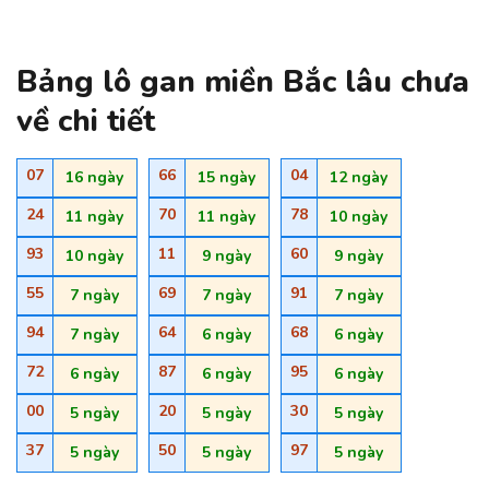
Bảng lô gan miền Bắc lâu chưa
về chi tiết
07
66
04
16 ngày
15 ngày
12 ngày
24
70
78
11 ngày
11 ngày
10 ngày
93
11
60
10 ngày
9 ngày
9 ngày
55
69
91
7 ngày
7 ngày
7 ngày
94
64
68
7 ngày
6 ngày
6 ngày
72
87
95
6 ngày
6 ngày
6 ngày
00
20
30
5 ngày
5 ngày
5 ngày
37
50
97
5 ngày
5 ngày
5 ngày