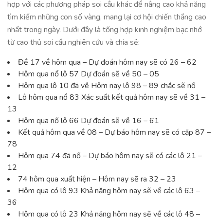
hợp với các phương pháp soi cầu khác để nâng cao khả năng
tìm kiếm những con số vàng, mang lại cơ hội chiến thắng cao
nhất trong ngày. Dưới đây là tổng hợp kinh nghiệm bạc nhớ
từ cao thủ soi cầu nghiên cứu và chia sẻ:
Đề 17 về hôm qua – Dự đoán hôm nay sẽ có 26 – 62
Hôm qua nổ lô 57 Dự đoán sẽ về 50 – 05
Hôm qua lô 10 đã về Hôm nay lô 98 – 89 chắc sẽ nổ
Lô hôm qua nổ 83 Xác suất kết quả hôm nay sẽ về 31 –
13
Hôm qua nổ lô 66 Dự đoán sẽ về 16 – 61
Kết quả hôm qua về 08 – Dự báo hôm nay sẽ có cặp 87 –
78
Hôm qua 74 đã nổ – Dự báo hôm nay sẽ có các lô 21 –
12
74 hôm qua xuất hiện – Hôm nay sẽ ra 32 – 23
Hôm qua có lô 93 Khả năng hôm nay sẽ về các lô 63 –
36
Hôm qua có lô 23 Khả năng hôm nay sẽ về các lô 48 –