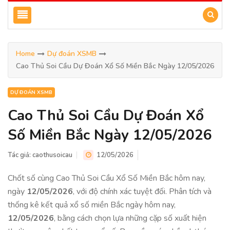
Home
Dự đoán XSMB
Cao Thủ Soi Cầu Dự Đoán Xổ Số Miền Bắc Ngày 12/05/2026
DỰ ĐOÁN XSMB
Cao Thủ Soi Cầu Dự Đoán Xổ
Số Miền Bắc Ngày 12/05/2026
Tác giả:
caothusoicau
12/05/2026
Chốt số cùng Cao Thủ Soi Cầu Xổ Số Miền Bắc hôm nay,
ngày
12/05/2026
, với độ chính xác tuyệt đối. Phân tích và
thống kê kết quả xổ số miền Bắc ngày hôm nay,
12/05/2026
, bằng cách chọn lựa những cặp số xuất hiện