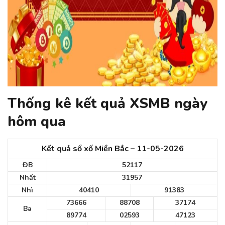
Thống kê kết quả XSMB ngày
hôm qua
Kết quả sổ xố Miền Bắc – 11-05-2026
ĐB
52117
Nhất
31957
Nhì
40410
91383
73666
88708
37174
Ba
89774
02593
47123