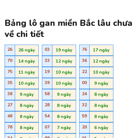
Bảng lô gan miền Bắc lâu chưa
về chi tiết
26
03
76
26 ngày
19 ngày
17 ngày
70
33
36
14 ngày
12 ngày
12 ngày
75
19
22
11 ngày
10 ngày
10 ngày
35
39
00
10 ngày
10 ngày
9 ngày
38
58
24
9 ngày
9 ngày
8 ngày
27
28
32
8 ngày
8 ngày
8 ngày
48
54
59
8 ngày
8 ngày
8 ngày
78
07
20
8 ngày
7 ngày
6 ngày