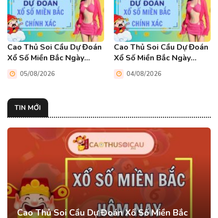
Cao Thủ Soi Cầu Dự Đoán
Cao Thủ Soi Cầu Dự Đoán
Xổ Số Miền Bắc Ngày
Xổ Số Miền Bắc Ngày
05/08/2026
04/08/2026
05/08/2026
04/08/2026
TIN MỚI
Cao Thủ Soi Cầu Dự Đoán Xổ Số Miền Bắc