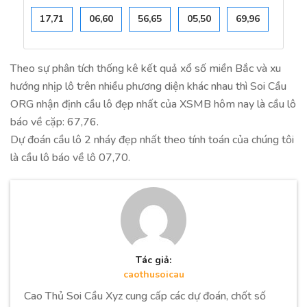
17,71
06,60
56,65
05,50
69,96
Theo sự phân tích thống kê kết quả xổ số miền Bắc và xu
hướng nhịp lô trên nhiều phương diện khác nhau thì Soi Cầu
ORG nhận định cầu lô đẹp nhất của XSMB hôm nay là cầu lô
báo về cặp: 67,76.
Dự đoán cầu lô 2 nháy đẹp nhất theo tính toán của chúng tôi
là cầu lô báo về lô 07,70.
Tác giả:
caothusoicau
Cao Thủ Soi Cầu Xyz cung cấp các dự đoán, chốt số